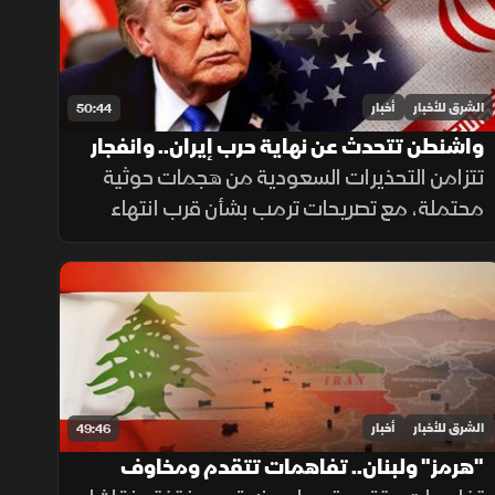
الشرق للأخبار
أخبار
50:44
واشنطن تتحدث عن نهاية حرب إيران.. وانفجار
جرمانا يرفع التوتر
تتزامن التحذيرات السعودية من هجمات حوثية
محتملة، مع تصريحات ترمب بشأن قرب انتهاء
حرب إيران، فيما تشدد دمشق على مواصلة
العمل لإنهاء وجود السلاح خارج سلطة الدولة،
بعد انفجار استهدف حافلة في جرمانا.
الشرق للأخبار
أخبار
49:46
"هرمز" ولبنان.. تفاهمات تتقدم ومخاوف