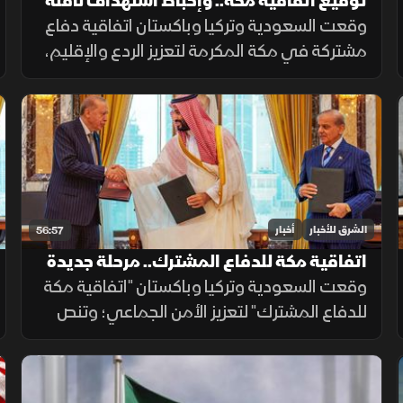
توقيع اتفاقية مكة.. وإحباط استهداف ناقلة
بالبحر الأحمر
وقعت السعودية وتركيا وباكستان اتفاقية دفاع
مشتركة في مكة المكرمة لتعزيز الردع والإقليم،
بينما أعلن العراق رفض استهداف الجوار، وأحبط
هجوم على ناقلة بالبحر الأحمر مع تحركات أميركية
قرب هرمز.
الشرق للأخبار
أخبار
56:57
اتفاقية مكة للدفاع المشترك.. مرحلة جديدة
من التعاون الأمني
وقعت السعودية وتركيا وباكستان "اتفاقية مكة
للدفاع المشترك" لتعزيز الأمن الجماعي؛ وتنص
على أن أي هجوم مسلح على أي دولة منها يعد
هجوما على الجميع، بهدف حماية الاستقرار
الإقليمي وتطوير التعاون الدفاعي.