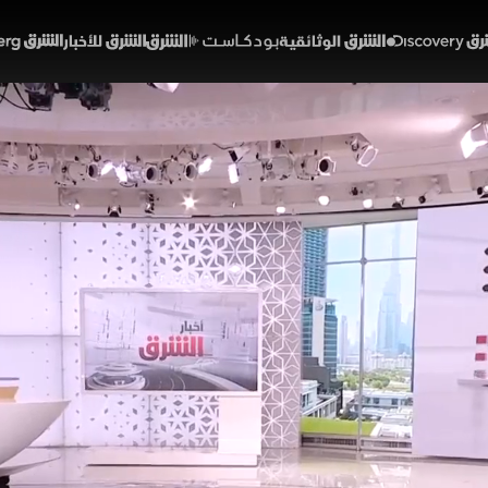
Discover
الشرق الوثائقية
الشرق بودكاست
الشرق للأخبار
الشرق Bloomberg
أردنية في المونديال.. وفر
ون حجم الإصابات
04:34
أخبار
شرق
ودع الأردن مونديال 2026 بخسارته أمام الجزائر التي استعاد
لنجوم كفينيسيوس وفالفيردي بجدل واسع. مصريا، أعلن منت
لمجيد، بينما حطم هالاند أرقاما قياسية مع النرويج، وتمسك 
ياضة الشرق
كأس العالم 2026
مصر
الأردن
العراق
الجزائر