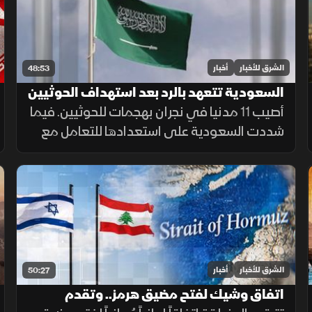
الشرق للأخبار
أخبار
48:53
السعودية تتعهد بالرد بعد استهداف الحوثيين
لنجران.. وترمب يوسع قيود الجنسية
أصيب 11 مدنيا في نجران بهجمات للحوثيين. فيما
شددت السعودية على استعدادها للتعامل مع
أي اعتداء. وجدد التحالف دعمه لليمن. وفي
أميركا، أعلن ترمب قرب انتهاء حرب إيران ووسع
قيود الجنسية بالولادة.
الشرق للأخبار
أخبار
50:27
اتفاق وشيك لفتح مضيق هرمز.. وتقدم