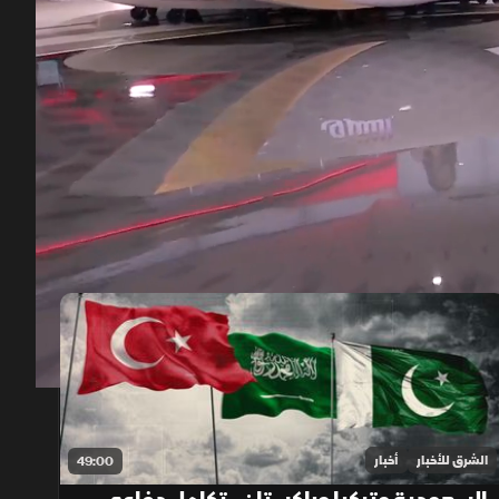
00:13
/
04:34
الشرق للأخبار
أخبار
49:00