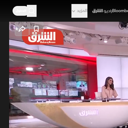
المزيد
الدخول
راديو الشرق
اعنة مصر
ت توازنها. وفي البطولة، تسبب انحياز جائزة رجل
خب الفراعنة طبيعة إصابة حمدي فتحي
العراق بفرصة التأهل رغم الخسارة.