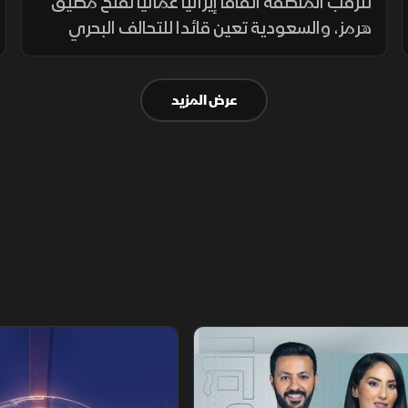
بمفاوضات لبنان وإسرائيل
تترقب المنطقة اتفاقاً إيرانياً عُمانياً لفتح مضيق
هرمز، والسعودية تعين قائدا للتحالف البحري
الدفاعي. كما تقدمت المفاوضات اللبنانية
الإسرائيلية بروما، بينما كثفت روسيا هجماتها ضد
عرض المزيد
أوكرانيا.
تقارير الشرق