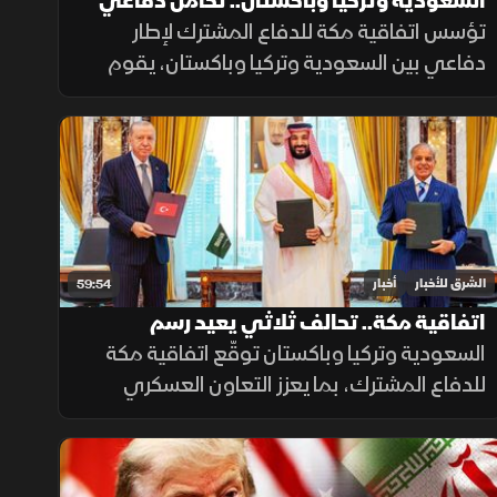
السعودية وتركيا وباكستان.. تكامل دفاعي
يعزز الردع المشترك
تؤسس اتفاقية مكة للدفاع المشترك لإطار
دفاعي بين السعودية وتركيا وباكستان، يقوم
على الردع الجماعي وتطوير القدرات الدفاعية
ورفع الجاهزية والتنسيق، مع التأكيد على دعم
أمن المنطقة واستقرارها.
الشرق للأخبار
أخبار
59:54
اتفاقية مكة.. تحالف ثلاثي يعيد رسم
معادلات الأمن
السعودية وتركيا وباكستان توقّع اتفاقية مكة
للدفاع المشترك، بما يعزز التعاون العسكري
والأمني، ويعتبر أي اعتداء على إحدى الدول
الثلاث اعتداءً عليها جميعاً.