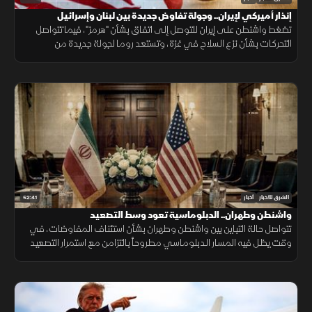
إنذار أميركي لإيران.. وجولة تفاوض جديدة بين لبنان وإسرائيل
تضغط واشنطن على إيران للتوصل إلى اتفاق بشأن "هرمز"، فيما تتواصل
التحركات بشأن نزع السلاح في غزة، وتستعد روما لجولة جديدة من
المفاوضات اللبنانية الإسرائيلية، ومواقف داعمة لأمن الملاحة في البحر
الأحمر.
52:41
الشرق للأخبار
أخبار
واشنطن وطهران.. الدبلوماسية تعود وسط التصعيد
تتواصل حالة التباين بين واشنطن وطهران بشأن استئناف المفاوضات، في
وقت يظل فيه المسار الدبلوماسي مطروحاً بالتزامن مع استمرار التصعيد
العسكري.