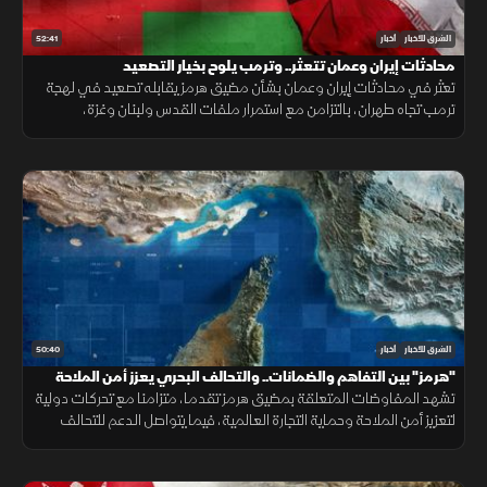
52:41
الشرق للأخبار
أخبار
محادثات إيران وعمان تتعثر.. وترمب يلوح بخيار التصعيد
تعثر في محادثات إيران وعمان بشأن مضيق هرمز يقابله تصعيد في لهجة
ترمب تجاه طهران، بالتزامن مع استمرار ملفات القدس ولبنان وغزة،
وتحديات المهاجرين في سبتة.
50:40
الشرق للأخبار
أخبار
"هرمز" بين التفاهم والضمانات.. والتحالف البحري يعزز أمن الملاحة
تشهد المفاوضات المتعلقة بمضيق هرمز تقدما، متزامنا مع تحركات دولية
لتعزيز أمن الملاحة وحماية التجارة العالمية، فيما يتواصل الدعم للتحالف
البحري الدفاعي وسط متابعة لتطورات التهدئة الإقليمية.