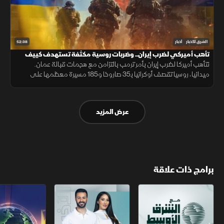
52:38
الشرق للأخبار
أخبار
تأهب أميركي لضرب إيران.. وضربات روسية مكثفة تستهدف كييف
تتأهب أميركا لضرب إيران بأمر ترمب بالتزامن مع هجمات قبالة عمان.
ميدانيا، روسيا تقصف أوكرانيا بـ35 صاروخا و185 مسيرة معظمها على
كييف. وسياسيا، سانشيز يتهم الاتحاد الأوروبي بالأنانية من مدينة سبتة اليوم
عرض المزيد
برامج ذات علاقة
مع الشرق الأوسط
الخبر الآخر
تقارير الشرق