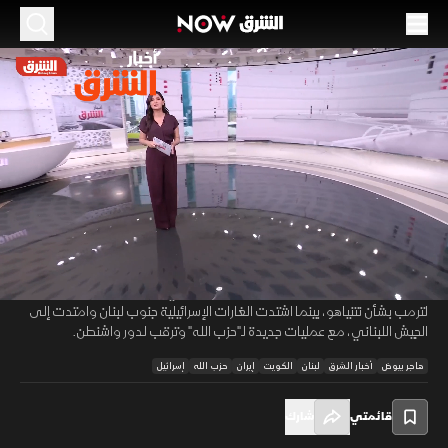
الموسم 2026
مخاوف خليجية من اتساع المواجهة.. وتعثر المسار
الأميركي مع طهران
03 يونيو 2026
53:24
أخبار
أخبار الشرق
زادت الهجمات المنسوبة لإيران على الكويت والبحرين مخاوف اتساع المواجهة
00:11
/
53:24
في الخليج، وسط حديث عن سلوك إيراني للهروب من مأزقها باستهداف دول
لا تريد الحرب. وتزامن ذلك مع تعثر المسار الأميركي مع طهران وتصريحات
لترمب بشأن نتنياهو، بينما اشتدت الغارات الإسرائيلية جنوب لبنان وامتدت إلى
الجيش اللبناني، مع عمليات جديدة لـ"حزب الله" وترقب لدور واشنطن.
هاجر بيوض
أخبار الشرق
لبنان
الكويت
إيران
حزب الله
إسرائيل
قائمتي
شارك