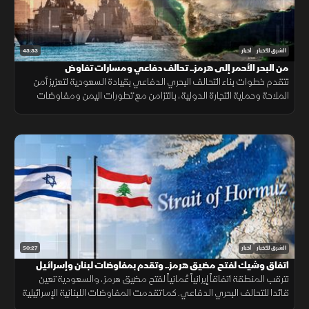
43:33
الشرق للأخبار
أخبار
من البحر الأحمر إلى هرمز.. تحالف دفاعي ومسارات تفاوض
تتقدم خطوات بناء التحالف البحري الدفاعي بقيادة السعودية لتعزيز أمن
الملاحة وحماية التجارة الدولية، بالتزامن مع تطورات اليمن ومفاوضات
هرمز واستمرار المسار الأمني بين لبنان وإسرائيل.
50:27
الشرق للأخبار
أخبار
اتفاق وشيك لفتح مضيق هرمز.. وتقدم بمفاوضات لبنان وإسرائيل
تترقب المنطقة اتفاقاً إيرانياً عُمانياً لفتح مضيق هرمز، والسعودية تعين
قائدا للتحالف البحري الدفاعي. كما تقدمت المفاوضات اللبنانية الإسرائيلية
بروما، بينما كثفت روسيا هجماتها ضد أوكرانيا.