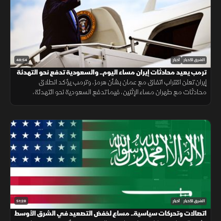
48:54
الشرق للأخبار
أخبار
ترمب يعيد محادثات إيران مساء اليوم.. والسعودية تدفع نحو التهدئة
إيران تعلن اقتراب اتفاق مع عمان بشأن هرمز، وترمب يؤكد انطلاق
محادثات مع طهران مساء الإثنين، فيما تدفع السعودية نحو التهدئة،
وتتواصل الضغوط الدولية بشأن غزة، ويعلن المغرب حصيلة أحداث سبتة.
51:28
الشرق للأخبار
أخبار
اتصالات وتحركات سياسية.. مساع لخفض التصعيد في الشرق الأوسط