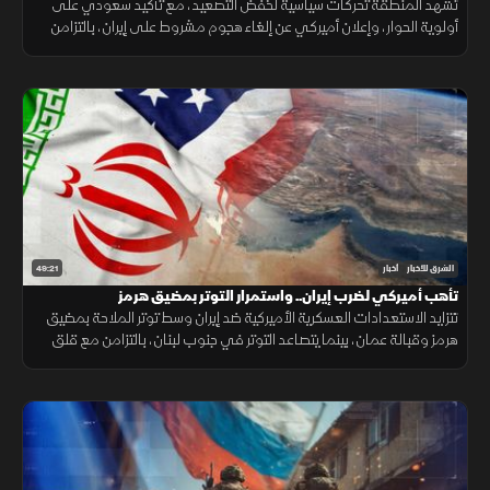
تشهد المنطقة تحركات سياسية لخفض التصعيد، مع تأكيد سعودي على
أولوية الحوار، وإعلان أميركي عن إلغاء هجوم مشروط على إيران، بالتزامن
مع جهود لوقف القصف في غزة وإجراءات إسبانية لمواجهة الهجرة.
49:21
الشرق للأخبار
أخبار
تأهب أميركي لضرب إيران.. واستمرار التوتر بمضيق هرمز
تتزايد الاستعدادات العسكرية الأميركية ضد إيران وسط توتر الملاحة بمضيق
هرمز وقبالة عمان، بينما يتصاعد التوتر في جنوب لبنان، بالتزامن مع قلق
دول أوروبا من تدفق المهاجرين نحو إسبانيا والمغرب.