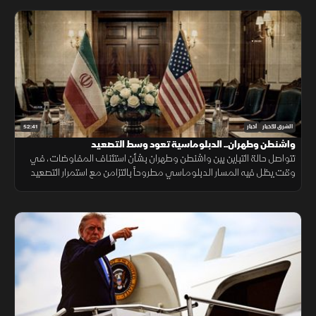
52:41
الشرق للأخبار
أخبار
واشنطن وطهران.. الدبلوماسية تعود وسط التصعيد
تتواصل حالة التباين بين واشنطن وطهران بشأن استئناف المفاوضات، في
وقت يظل فيه المسار الدبلوماسي مطروحاً بالتزامن مع استمرار التصعيد
العسكري.