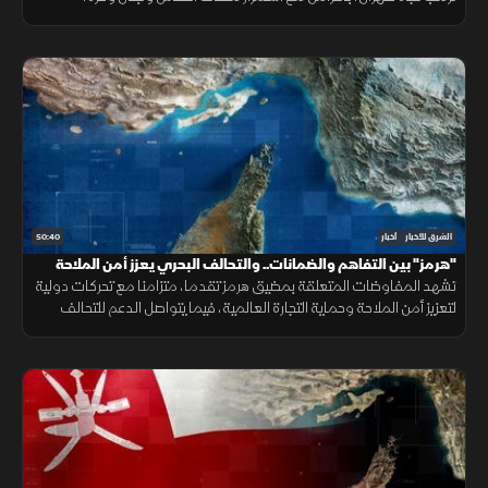
وتحديات المهاجرين في سبتة.
50:40
الشرق للأخبار
أخبار
"هرمز" بين التفاهم والضمانات.. والتحالف البحري يعزز أمن الملاحة
تشهد المفاوضات المتعلقة بمضيق هرمز تقدما، متزامنا مع تحركات دولية
لتعزيز أمن الملاحة وحماية التجارة العالمية، فيما يتواصل الدعم للتحالف
البحري الدفاعي وسط متابعة لتطورات التهدئة الإقليمية.