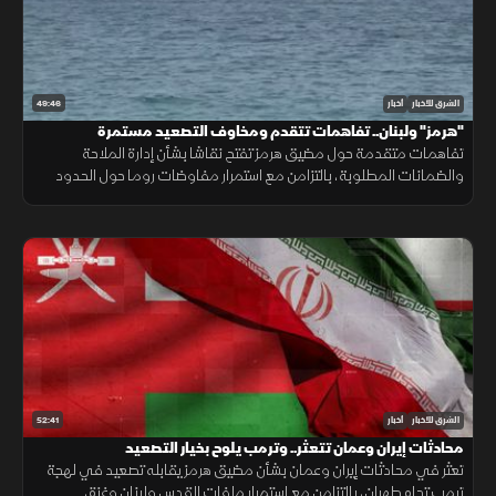
49:46
الشرق للأخبار
أخبار
"هرمز" ولبنان.. تفاهمات تتقدم ومخاوف التصعيد مستمرة
تفاهمات متقدمة حول مضيق هرمز تفتح نقاشا بشأن إدارة الملاحة
والضمانات المطلوبة، بالتزامن مع استمرار مفاوضات روما حول الحدود
ووقف إطلاق النار، وسط تداخل الحسابات الإقليمية والدولية.
52:41
الشرق للأخبار
أخبار
محادثات إيران وعمان تتعثر.. وترمب يلوح بخيار التصعيد
تعثر في محادثات إيران وعمان بشأن مضيق هرمز يقابله تصعيد في لهجة
ترمب تجاه طهران، بالتزامن مع استمرار ملفات القدس ولبنان وغزة،