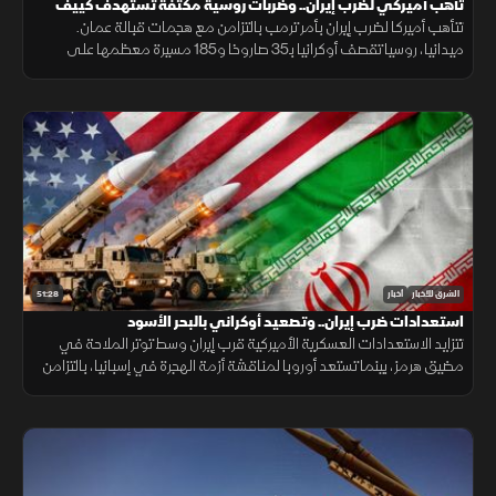
تأهب أميركي لضرب إيران.. وضربات روسية مكثفة تستهدف كييف
تتأهب أميركا لضرب إيران بأمر ترمب بالتزامن مع هجمات قبالة عمان.
ميدانيا، روسيا تقصف أوكرانيا بـ35 صاروخا و185 مسيرة معظمها على
كييف. وسياسيا، سانشيز يتهم الاتحاد الأوروبي بالأنانية من مدينة سبتة اليوم
51:28
الشرق للأخبار
أخبار
استعدادات ضرب إيران.. وتصعيد أوكراني بالبحر الأسود
تتزايد الاستعدادات العسكرية الأميركية قرب إيران وسط توتر الملاحة في
مضيق هرمز، بينما تستعد أوروبا لمناقشة أزمة الهجرة في إسبانيا، بالتزامن
مع إغراق أوكرانيا سفينة شحن روسية بالبحر الأسود.