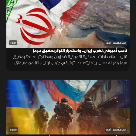
49:21
الشرق للأخبار
أخبار
تأهب أميركي لضرب إيران.. واستمرار التوتر بمضيق هرمز
تتزايد الاستعدادات العسكرية الأميركية ضد إيران وسط توتر الملاحة بمضيق
هرمز وقبالة عمان، بينما يتصاعد التوتر في جنوب لبنان، بالتزامن مع قلق
دول أوروبا من تدفق المهاجرين نحو إسبانيا والمغرب.
52:38
الشرق للأخبار
أخبار