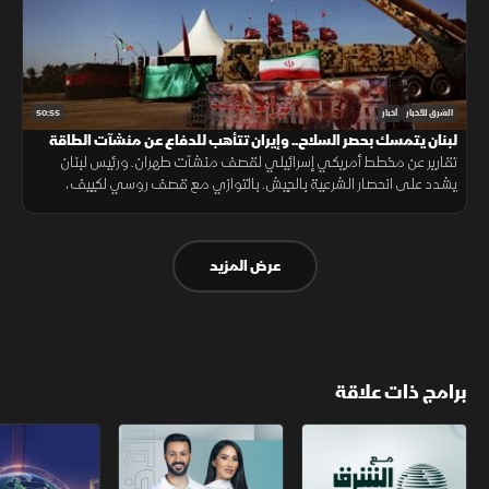
50:55
الشرق للأخبار
أخبار
لبنان يتمسك بحصر السلاح.. وإيران تتأهب للدفاع عن منشآت الطاقة
تقارير عن مخطط أمريكي إسرائيلي لقصف منشآت طهران. ورئيس لبنان
يشدد على انحصار الشرعية بالجيش. بالتوازي مع قصف روسي لكييف،
وتردد ترمب بشأن "باتريوت"، وإسبانيا تحتوي تدفق "سبتة" بعد سقوط 57
شخصا.
عرض المزيد
برامج ذات علاقة
مع الشرق الأوسط
الخبر الآخر
تقارير الشرق