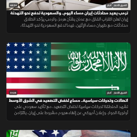
48:54
الشرق للأخبار
أخبار
ترمب يعيد محادثات إيران مساء اليوم.. والسعودية تدفع نحو التهدئة
إيران تعلن اقتراب اتفاق مع عمان بشأن هرمز، وترمب يؤكد انطلاق
محادثات مع طهران مساء الإثنين، فيما تدفع السعودية نحو التهدئة،
وتتواصل الضغوط الدولية بشأن غزة، ويعلن المغرب حصيلة أحداث سبتة.
51:28
الشرق للأخبار
أخبار
اتصالات وتحركات سياسية.. مساع لخفض التصعيد في الشرق الأوسط
تشهد المنطقة تحركات سياسية لخفض التصعيد، مع تأكيد سعودي على
أولوية الحوار، وإعلان أميركي عن إلغاء هجوم مشروط على إيران، بالتزامن
مع جهود لوقف القصف في غزة وإجراءات إسبانية لمواجهة الهجرة.