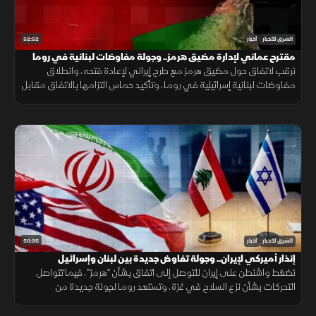
52:52
الشرق للأخبار
أخبار
مقترح عماني لإدارة مضيق هرمز.. وجولة مفاوضات لبنانية في روما
ترقب لاتفاق حول مضيق هرمز مع طرح إيراني لإعادة فتحه، وانطلاق
مفاوضات لبنانية إسرائيلية في روما، وتأكيد حماس التزامها بالاتفاق مقابل
الانسحاب، فيما يتصاعد القتال بين روسيا وأوكرانيا.
50:35
الشرق للأخبار
أخبار
إنذار أميركي لإيران.. وجولة تفاوض جديدة بين لبنان وإسرائيل
تضغط واشنطن على إيران للتوصل إلى اتفاق بشأن "هرمز"، فيما تتواصل
التحركات بشأن نزع السلاح في غزة، وتستعد روما لجولة جديدة من
المفاوضات اللبنانية الإسرائيلية، ومواقف داعمة لأمن الملاحة في البحر
الأحمر.