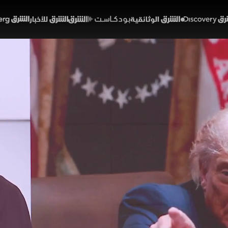
Discover
الشرق الوثائقية
الشرق بودكاست
الشرق للأخبار
الشرق Bloomberg
ة أميركية لاتفاق إيران.. ول
اجون
51:23
أخبار
شرق
مراجعة ترمب لمذكرة التفاهم مع إيران ولقاء وزير خارجية باك
شرة بين لبنان وإسرائيل لتثبيت وقف إطلاق النار. أوروبيا، أ
يا. وفي السعودية، أعلنت لجنة الحج نجاح موسم حج 1447هجريا وسط أجواء آمنة للمتعجلين.
لولايات المتحدة
إيران
السعودية
برامج الشرق الإخبارية
زينا محاسب
البنتاجون
دون