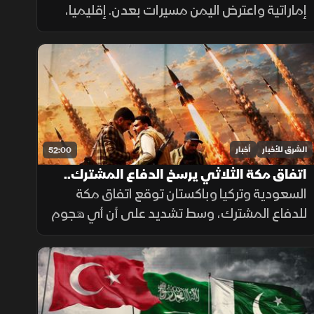
إماراتية واعترض اليمن مسيرات بعدن. إقليميا،
أوضح رئيس وزراء العراق سعي بلاده لتوازن مع
دول الجوار، وكشفت واشنطن عن تفكير بوتين
باستفزاز الناتو.
الشرق للأخبار
أخبار
52:00
اتفاق مكة الثلاثي يرسخ الدفاع المشترك..
وتحركات عسكرية ضد الحوثيين
السعودية وتركيا وباكستان توقع اتفاق مكة
للدفاع المشترك، وسط تشديد على أن أي هجوم
على إحدى الدول الثلاث يستهدف الجميع.
بالتزامن مع تحركات بشأن "هرمز". وتصعيد ضد
الحوثيين. ومفاوضات أميركية بشأن إيران.