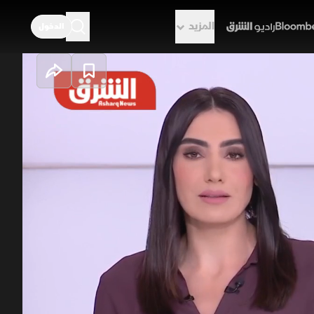
المزيد
الدخول
راديو الشرق
بنان وإسرائيل في
ستان بروبيو، يشهد البنتاجون مفاوضات
علن الناتو جاهزيته عقب هجوم مسيرة
الد ترمب