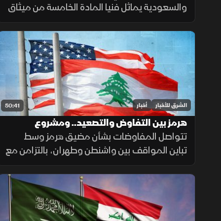
والسعودية يماثل فنيا المادة الخامسة من ميثاق
الناتو، وأنقرة تقول إن إيران ليست هدفا
للمعاهدة. وفانس متفائل باتفاق مع طهران،
وبزشكيان يرى فرصة لصفقة
الشرق للأخبار
أخبار
50:41
هرمز بين التفاوض والتصعيد.. ومشروع
أميركي جديد للبنان
تتواصل المفاوضات بشأن مضيق هرمز وسط
تباين المواقف بين واشنطن وطهران، بالتزامن مع
تصاعد المخاوف على الملاحة الإقليمية
وتطورات سياسية وأمنية متسارعة في لبنان
وأوكرانيا.