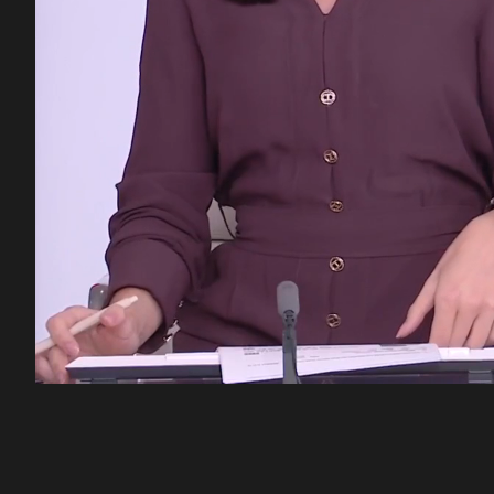
00:12
/
51:24