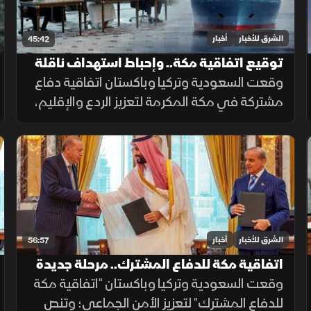
الشرق للأخبار
أخبار
45:42
توقيع اتفاقية مكة.. وإحباط استهداف ناقلة
بالبحر الأحمر
وقعت السعودية وتركيا وباكستان اتفاقية دفاع
مشتركة في مكة المكرمة لتعزيز الردع والإقليم،
بينما أعلن العراق رفض استهداف الجوار، وأحبط
هجوم على ناقلة بالبحر الأحمر مع تحركات أميركية
قرب هرمز.
الشرق للأخبار
أخبار
56:57
اتفاقية مكة للدفاع المشترك.. مرحلة جديدة
من التعاون الأمني
وقعت السعودية وتركيا وباكستان "اتفاقية مكة
للدفاع المشترك" لتعزيز الأمن الجماعي؛ وتنص