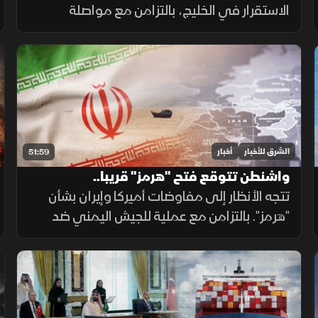
الاستقرار في الخليج، بالتزامن مع مواصلة
المحادثات بشأن فتح مضيق هرمز، وإعلان الجيش
اليمني رفع الجاهزية الميدانية لمواجهة التحديات
الأمنية.
الشرق للأخبار
أخبار
51:59
واشنطن تتوقع فتح "هرمز" قريبا..
و"الشيوخ" الأميركي يبحث دعم لبنان
تتجه الأنظار إلى مفاوضات أميركا وإيران بشأن
"هرمز". بالتزامن مع عملية للجيش اليمني ضد
الحوثيين. وتوقيع السعودية وتركيا وباكستان
اتفاق مكة الدفاعي. ويناقش مجلس الشيوخ
الأميركي مشروع قانون لدعم لبنان.