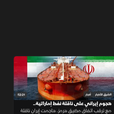
الشرق للأخبار
أخبار
52:21
هجوم إيراني على ناقلة نفط إماراتية..
والعراق يعزز توازنه مع دول الجوار
مع ترقب اتفاق مضيق هرمز، هاجمت إيران ناقلة