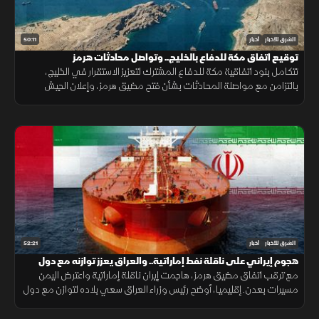
50:11
الشرق للأخبار
أخبار
توقيع اتفاق مكة للدفاع بالخليج.. وتواصل محادثات هرمز
تتكامل بنود اتفاقية مكة للدفاع المشترك لتعزيز الاستقرار في الخليج،
بالتزامن مع مواصلة المحادثات بشأن فتح مضيق هرمز، وإعلان الجيش
اليمني رفع الجاهزية الميدانية لمواجهة التحديات الأمنية.
52:21
الشرق للأخبار
أخبار
هجوم إيراني على ناقلة نفط إماراتية.. والعراق يعزز توازنه مع دول
الجوار
مع ترقب اتفاق مضيق هرمز، هاجمت إيران ناقلة إماراتية واعترض اليمن
مسيرات بعدن. إقليميا، أوضح رئيس وزراء العراق سعي بلاده لتوازن مع دول
الجوار، وكشفت واشنطن عن تفكير بوتين باستفزاز الناتو.