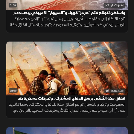
51:59
الشرق للأخبار
أخبار
واشنطن تتوقع فتح "هرمز" قريبا.. و"الشيوخ" الأميركي يبحث دعم
لبنان
تتجه الأنظار إلى مفاوضات أميركا وإيران بشأن "هرمز". بالتزامن مع عملية
للجيش اليمني ضد الحوثيين. وتوقيع السعودية وتركيا وباكستان اتفاق مكة
الدفاعي. ويناقش مجلس الشيوخ الأميركي مشروع قانون لدعم لبنان.
52:00
الشرق للأخبار
أخبار
اتفاق مكة الثلاثي يرسخ الدفاع المشترك.. وتحركات عسكرية ضد
الحوثيين
السعودية وتركيا وباكستان توقع اتفاق مكة للدفاع المشترك، وسط تشديد
على أن أي هجوم على إحدى الدول الثلاث يستهدف الجميع. بالتزامن مع
تحركات بشأن "هرمز". وتصعيد ضد الحوثيين. ومفاوضات أميركية بشأن إيران.