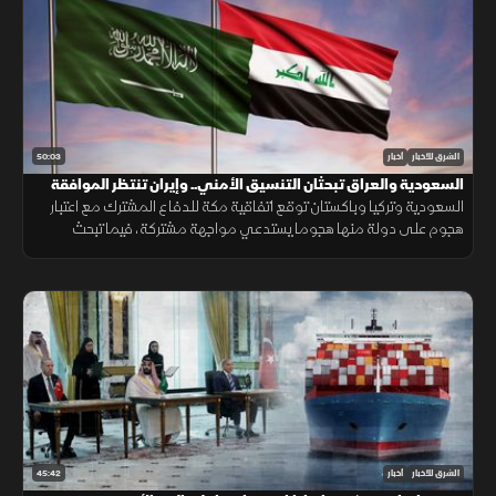
50:03
الشرق للأخبار
أخبار
السعودية والعراق تبحثان التنسيق الأمني.. وإيران تنتظر الموافقة
على اتفاق "هرمز"
السعودية وتركيا وباكستان توقع اتفاقية مكة للدفاع المشترك مع اعتبار
هجوم على دولة منها هجوما يستدعي مواجهة مشتركة، فيما تبحث
السعودية والعراق تعزيز التنسيق الأمني، وسط سعي لاتفاق بشأن "هرمز".
45:42
الشرق للأخبار
أخبار