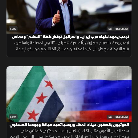
50:19
الشرق للأخبار
أخبار
ترمب يمهد لإنهاء حرب إيران.. وإسرائيل ترفض خطة "السلام" وحماس
تلجأ للوسطاء
ترمب يصف الصراع مع إيران بأنه لعبة شطرنج ستنتهي لمصلحة واشنطن،
يتبع التهدئة مع طهران، فيما قد تعلن دمشق اتفاقا مع موسكو لإعادة
تنظيم الوجود الروسي وتحويل القواعد العسكرية إلى مراكز تدريب مشتركة.
51:04
الشرق للأخبار
أخبار
الحوثيون يقصفون ميناء المخا.. وروسيا تعيد صياغة وجودها العسكري
بسوريا
شدد الحرس الثوري عقب لقاء بزشكيان بالمرشد مجتبى خامنئي على
سيطرته على هرمز، فيما تعثر اتفاق الممر مع مسقط بسبب الرسوم. باليمن