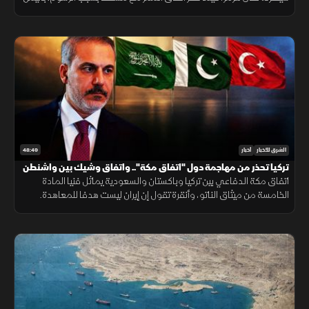
قصـف الحوثيون المخا، وتتفاوض دمشق وموسكو حول الوجود العسكري.
48:49
الشرق للأخبار
أخبار
تركيا تحذر من مهاجمة دول "اتفاق مكة".. واتفاق وشيك بين واشنطن
وطهران
اتفاق مكة الدفاعي بين تركيا وباكستان والسعودية يماثل فنيا المادة
الخامسة من ميثاق الناتو، وأنقرة تقول إن إيران ليست هدفا للمعاهدة.
وفانس متفائل باتفاق مع طهران، وبزشكيان يرى فرصة لصفقة