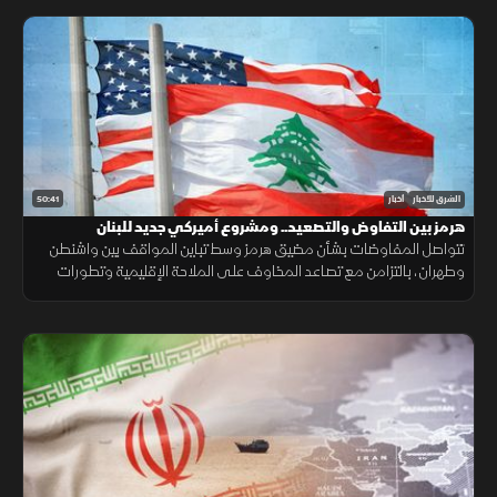
50:41
الشرق للأخبار
أخبار
هرمز بين التفاوض والتصعيد.. ومشروع أميركي جديد للبنان
تتواصل المفاوضات بشأن مضيق هرمز وسط تباين المواقف بين واشنطن
وطهران، بالتزامن مع تصاعد المخاوف على الملاحة الإقليمية وتطورات
سياسية وأمنية متسارعة في لبنان وأوكرانيا.