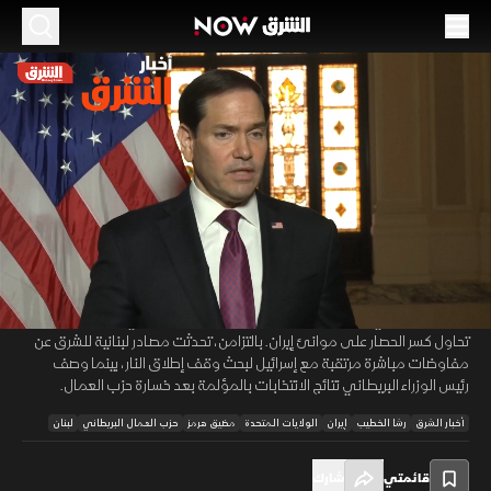
الموسم 2026
واشنطن تترقب الرد الإيراني.. و"نتائج مؤلمة"
للعمال البريطاني
08 مايو 2026
45:25
أخبار
أخبار الشرق
قال ماركو روبيو إن الولايات المتحدة تنتظر رداً إيرانياً على المقترح الأميركي
00:11
/
45:26
لإنهاء الحرب، محذراً من الرد على أي استهداف للقوات الأميركية، فيما كشف
مسؤول أميركي لفوكس نيوز عن استهداف الجيش الأميركي ناقلات نفط كانت
تحاول كسر الحصار على موانئ إيران. بالتزامن، تحدثت مصادر لبنانية للشرق عن
مفاوضات مباشرة مرتقبة مع إسرائيل لبحث وقف إطلاق النار، بينما وصف
رئيس الوزراء البريطاني نتائج الانتخابات بالمؤلمة بعد خسارة حزب العمال.
أخبار الشرق
رشا الخطيب
إيران
الولايات المتحدة
مضيق هرمز
حزب العمال البريطاني
لبنان
قائمتي
شارك