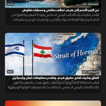
43:33
الشرق للأخبار
أخبار
من البحر الأحمر إلى هرمز.. تحالف دفاعي ومسارات تفاوض
تتقدم خطوات بناء التحالف البحري الدفاعي بقيادة السعودية لتعزيز أمن
الملاحة وحماية التجارة الدولية، بالتزامن مع تطورات اليمن ومفاوضات
هرمز واستمرار المسار الأمني بين لبنان وإسرائيل.
50:27
الشرق للأخبار
أخبار
اتفاق وشيك لفتح مضيق هرمز.. وتقدم بمفاوضات لبنان وإسرائيل
تترقب المنطقة اتفاقاً إيرانياً عُمانياً لفتح مضيق هرمز، والسعودية تعين
قائدا للتحالف البحري الدفاعي. كما تقدمت المفاوضات اللبنانية الإسرائيلية
بروما، بينما كثفت روسيا هجماتها ضد أوكرانيا.