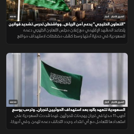
49:10
الشرق للأخبار
أخبار
"التعاون الخليجي" يدعم أمن الرياض.. وواشنطن تدرس تشديد قوانين
الهجرة
يتصاعد المشهد الإقليمي مع إعلان مجلس التعاون الخليجي دعمه
للسعودية في حماية أمنها وسط كشف مخططات لاستهداف مواقع
حيوية. وفي اليمن، تتواصل المواجهات مع الحوثيين، بينما يتحدث ترمب عن
قرب انتهاء حرب إيران
48:53
الشرق للأخبار
أخبار
السعودية تتعهد بالرد بعد استهداف الحوثيين لنجران.. وترمب يوسع
قيود الجنسية
أصيب 11 مدنيا في نجران بهجمات للحوثيين. فيما شددت السعودية على
استعدادها للتعامل مع أي اعتداء. وجدد التحالف دعمه لليمن. وفي أميركا،
أعلن ترمب قرب انتهاء حرب إيران ووسع قيود الجنسية بالولادة.