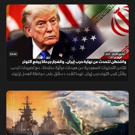
50:44
الشرق للأخبار
أخبار
واشنطن تتحدث عن نهاية حرب إيران.. وانفجار جرمانا يرفع التوتر
تتزامن التحذيرات السعودية من هجمات حوثية محتملة، مع تصريحات ترمب
بشأن قرب انتهاء حرب إيران، فيما تشدد دمشق على مواصلة العمل لإنهاء
وجود السلاح خارج سلطة الدولة، بعد انفجار استهدف حافلة في جرمانا.