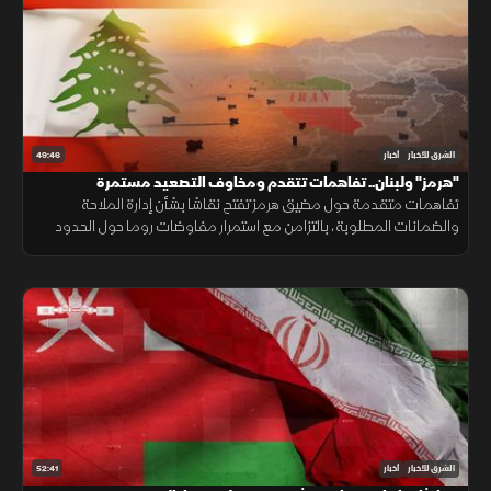
49:46
الشرق للأخبار
أخبار
"هرمز" ولبنان.. تفاهمات تتقدم ومخاوف التصعيد مستمرة
تفاهمات متقدمة حول مضيق هرمز تفتح نقاشا بشأن إدارة الملاحة
والضمانات المطلوبة، بالتزامن مع استمرار مفاوضات روما حول الحدود
ووقف إطلاق النار، وسط تداخل الحسابات الإقليمية والدولية.
52:41
الشرق للأخبار
أخبار