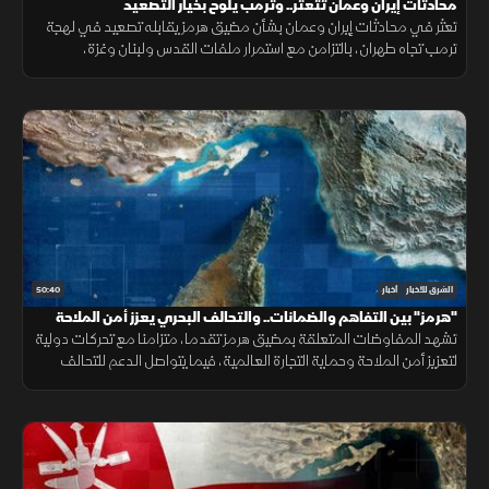
محادثات إيران وعمان تتعثر.. وترمب يلوح بخيار التصعيد
تعثر في محادثات إيران وعمان بشأن مضيق هرمز يقابله تصعيد في لهجة
ترمب تجاه طهران، بالتزامن مع استمرار ملفات القدس ولبنان وغزة،
وتحديات المهاجرين في سبتة.
50:40
الشرق للأخبار
أخبار
"هرمز" بين التفاهم والضمانات.. والتحالف البحري يعزز أمن الملاحة
تشهد المفاوضات المتعلقة بمضيق هرمز تقدما، متزامنا مع تحركات دولية
لتعزيز أمن الملاحة وحماية التجارة العالمية، فيما يتواصل الدعم للتحالف
البحري الدفاعي وسط متابعة لتطورات التهدئة الإقليمية.