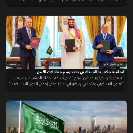
هجوما على الجميع، بهدف حماية الاستقرار الإقليمي وتطوير التعاون
الدفاعي.
59:54
الشرق للأخبار
أخبار
اتفاقية مكة.. تحالف ثلاثي يعيد رسم معادلات الأمن
السعودية وتركيا وباكستان توقّع اتفاقية مكة للدفاع المشترك، بما يعزز
التعاون العسكري والأمني، ويعتبر أي اعتداء على إحدى الدول الثلاث اعتداءً
عليها جميعاً.