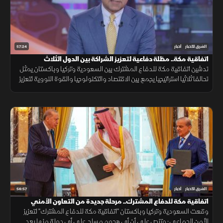
57:24
الشرق للأخبار
أخبار
اتفاقية مكة.. مظلة دفاعية لتعزيز الشراكة بين الدول الثلاث
تدشين اتفاقية مكة للدفاع المشترك بين السعودية وتركيا وباكستان يمثل
تحالفا ثلاثيا استراتيجيا يجمع بين الاقتصاد والتكنولوجيا والقوة النووية لتعزيز
استقرار المنطقة وحماية الممرات الملاحية.
56:57
الشرق للأخبار
أخبار
اتفاقية مكة للدفاع المشترك.. مرحلة جديدة من التعاون الأمني
وقعت السعودية وتركيا وباكستان "اتفاقية مكة للدفاع المشترك" لتعزيز
الأمن الجماعي؛ وتنص على أن أي هجوم مسلح على أي دولة منها يعد