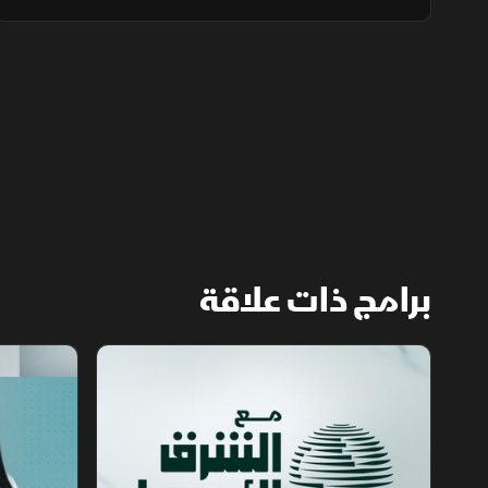
أي اعتداء. وجدد التحالف دعمه لليمن. وفي
أميركا، أعلن ترمب قرب انتهاء حرب إيران ووسع
قيود الجنسية بالولادة.
برامج ذات علاقة
مع الشرق الأوسط
الخبر الآخر