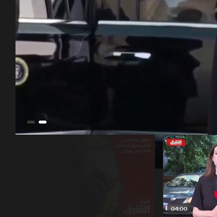
00:13
/
53:13
05:00
04:00