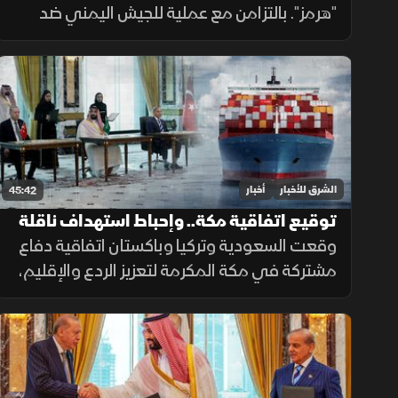
"هرمز". بالتزامن مع عملية للجيش اليمني ضد
الحوثيين. وتوقيع السعودية وتركيا وباكستان
اتفاق مكة الدفاعي. ويناقش مجلس الشيوخ
الأميركي مشروع قانون لدعم لبنان.
الشرق للأخبار
أخبار
45:42
توقيع اتفاقية مكة.. وإحباط استهداف ناقلة
بالبحر الأحمر
وقعت السعودية وتركيا وباكستان اتفاقية دفاع
مشتركة في مكة المكرمة لتعزيز الردع والإقليم،
بينما أعلن العراق رفض استهداف الجوار، وأحبط
هجوم على ناقلة بالبحر الأحمر مع تحركات أميركية
قرب هرمز.