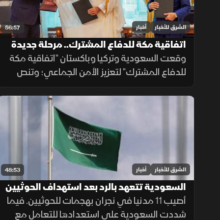
الشرق للأخبار
أخبار
56:57
اتفاقية مكة للدفاع المشترك.. مرحلة جديدة
من التعاون الأمني
وقعت السعودية وتركيا وباكستان "اتفاقية مكة
للدفاع المشترك" لتعزيز الأمن الجماعي؛ وتنص
على أن أي هجوم مسلح على أي دولة منها يعد
هجوما على الجميع، بهدف حماية الاستقرار
الإقليمي وتطوير التعاون الدفاعي.
الشرق للأخبار
أخبار
48:53
السعودية تتعهد بالرد بعد استهداف الحوثيين
لنجران.. وترمب يوسع قيود الجنسية
أصيب 11 مدنيا في نجران بهجمات للحوثيين. فيما
شددت السعودية على استعدادها للتعامل مع