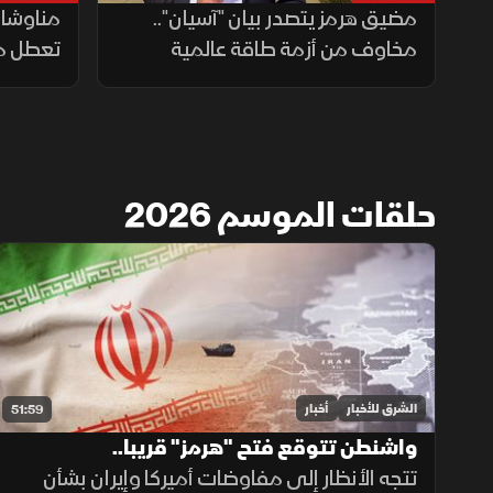
مضيق هرمز يتصدر بيان "آسيان"..
مناوشات
مخاوف من أزمة طاقة عالمية
تعطل م
حلقات الموسم 2026
الشرق للأخبار
أخبار
51:59
واشنطن تتوقع فتح "هرمز" قريبا..
و"الشيوخ" الأميركي يبحث دعم لبنان
تتجه الأنظار إلى مفاوضات أميركا وإيران بشأن