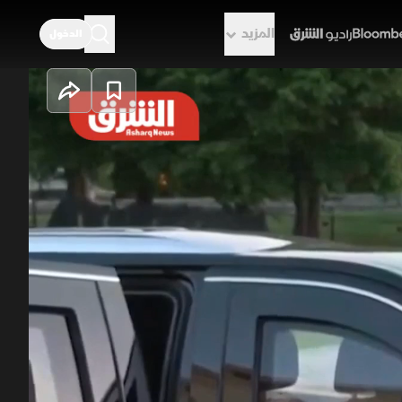
المزيد
الدخول
راديو الشرق
"آسيان" تحذر من
ة. وفيما تشدد أميركا على استمرار الهدنة
يلي المقبل سينتقل للتفاوض المباشر لوقف
عمال أمام الإصلاح.
دة
حزب العمال البريطاني