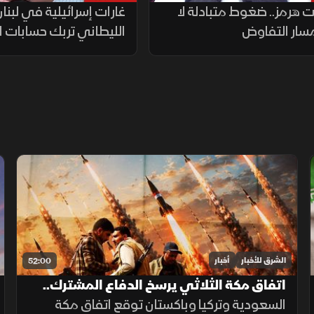
 هرمز.. ضغوط متبادلة لا
غارات إسرائيلية في لبن
سار التفاوض
الليطاني تربك حسابات ا
الشرق للأخبار
أخبار
52:00
اتفاق مكة الثلاثي يرسخ الدفاع المشترك..
وتحركات عسكرية ضد الحوثيين
السعودية وتركيا وباكستان توقع اتفاق مكة