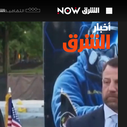
الشرق y
الثقافية
ترمب 
تداعي
08 مايو 2026
أخبار ال
يلوح ترمب ب
المشروطة با
النار. وفي ب
أخبار الشرق
ز