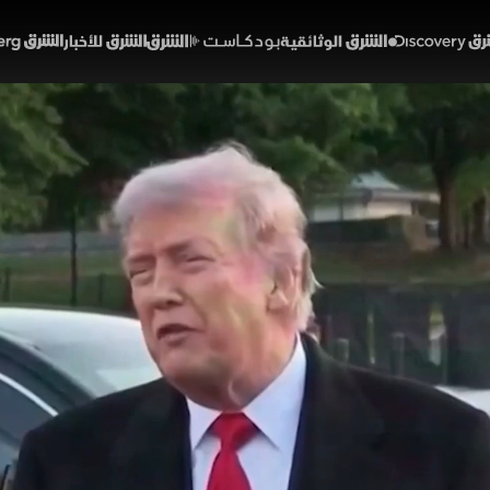
Discover
الشرق الوثائقية
الشرق بودكاست
الشرق للأخبار
الشرق Bloomberg
يلوح بالتصعيد ضد إيران.. و
ات غلق "هرمز"
53:12
أخبار
شرق
التصعيد ضد إيران. وتحذر "آسيان" من تداعيات غلق "هرمز" الاقتصادي
تفاق سريع، كشفت مصادر لـ"الشرق" أن الاجتماع اللبناني الإسرائ
ريطانيا، وصف رئيس الوزراء نتائج الانتخابات بـ"المؤلمة" بعد خسارة ال
ينا محاسب
دونالد ترمب
إيران
رابطة دول آسيان
مضيق هرمز
لبنان
الولايات المتح