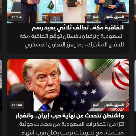
الشرق للأخبار
أخبار
59:54
اتفاقية مكة.. تحالف ثلاثي يعيد رسم
معادلات الأمن
السعودية وتركيا وباكستان توقّع اتفاقية مكة
للدفاع المشترك، بما يعزز التعاون العسكري
والأمني، ويعتبر أي اعتداء على إحدى الدول
الثلاث اعتداءً عليها جميعاً.
الشرق للأخبار
أخبار
50:44
واشنطن تتحدث عن نهاية حرب إيران.. وانفجار
جرمانا يرفع التوتر
تتزامن التحذيرات السعودية من هجمات حوثية
محتملة، مع تصريحات ترمب بشأن قرب انتهاء