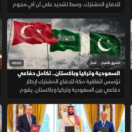
للدفاع المشترك، وسط تشديد على أن أي هجوم
على إحدى الدول الثلاث يستهدف الجميع.
بالتزامن مع تحركات بشأن "هرمز". وتصعيد ضد
الحوثيين. ومفاوضات أميركية بشأن إيران.
الشرق للأخبار
أخبار
49:00
السعودية وتركيا وباكستان.. تكامل دفاعي
يعزز الردع المشترك
تؤسس اتفاقية مكة للدفاع المشترك لإطار
دفاعي بين السعودية وتركيا وباكستان، يقوم
على الردع الجماعي وتطوير القدرات الدفاعية
ورفع الجاهزية والتنسيق، مع التأكيد على دعم
أمن المنطقة واستقرارها.