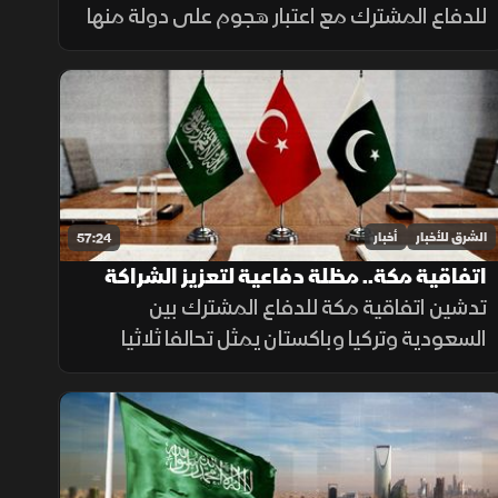
للدفاع المشترك مع اعتبار هجوم على دولة منها
هجوما يستدعي مواجهة مشتركة، فيما تبحث
السعودية والعراق تعزيز التنسيق الأمني، وسط
سعي لاتفاق بشأن "هرمز".
الشرق للأخبار
أخبار
57:24
اتفاقية مكة.. مظلة دفاعية لتعزيز الشراكة
بين الدول الثلاث
تدشين اتفاقية مكة للدفاع المشترك بين
السعودية وتركيا وباكستان يمثل تحالفا ثلاثيا
استراتيجيا يجمع بين الاقتصاد والتكنولوجيا
والقوة النووية لتعزيز استقرار المنطقة وحماية
الممرات الملاحية.