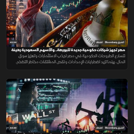
45:34
الشرق Bloomberg
اقتصاد
مصر تجهز شركات حكومية جديدة للبورصة.. والأسهم السعودية رهينة
النتائج والسيولة
تتسارع الطروحات الحكومية في مصر لجذب الاستثمارات وتعزيز سوق
المال، بينما تزيد اضطرابات الإمدادات ونقص المشتقات مخاطر التضخم.
ويواجه الذكاء الاصطناعي منافسة صينية وتساؤلات العوائد.
44:49
الشرق Bloomberg
اقتصاد