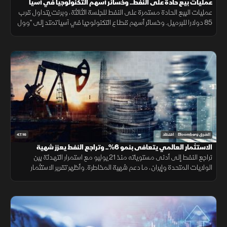
عمليات بيع حادة على النفط.. وخسائر أسهم التكنولوجيا في آسيا
تمتد لـ"وول ستريت"
عمليات البيع الحادة مستمرة على النفط للجلسة الثالثة، وبرنت يتداول قرب
85 دولارا للبرميل. وخسائر أسهم قطاع التكنولوجيا في آسيا تمتد إلى "وول
ستريت"، والعقود الآجلة للمؤشرات الأميركية تتراجع.
47:16
الشرق Bloomberg
اقتصاد
الاستثمار العالمي يتعافى بنمو 6%.. وتراجع النفط يعزز شهية
المخاطرة
تراجع النفط إلى أدنى مستوياته منذ 21 يوليو مع استمرار التهدئة بين
الولايات المتحدة وإيران، ما دعم شهية المخاطرة. وأظهر تقرير الاستثمار
العالمي تعافي نمو تدفقات الاستثمار الأجنبي المباشر 6% خلال 2025