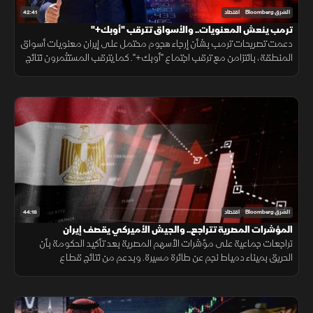
42:41
الشرق Bloomberg
اقتصاد
ترمب ينعش المعنويات.. والأسواق تترقب "أوبك+"
دعمت تصريحات ترمب بشأن إرجاء هجوم محتمل على إيران معنويات أسواق
المنطقة، بالتزامن مع ترقب اجتماع "أوبك+". كما يترقب المستثمرون نتائج
أرامكو، بينما استعادت البورصة المصرية جزءا من خسائرها السابقة.
44:18
الشرق Bloomberg
اقتصاد
المؤشرات المصرية تتراجع.. والجيش الأميركي يقصف إيران
تراجعات جماعية على مؤشرات الأسهم المصرية بعد تأكيد الحكومة بأن
الحريق بميناء دمياط نجم عن طائرة مسيرة. وبدعم من نتائج قطاع
التكنولوجيا، العقود الآجلة الأميركية ترتفع. والجيش الأميركي يقصف إيران