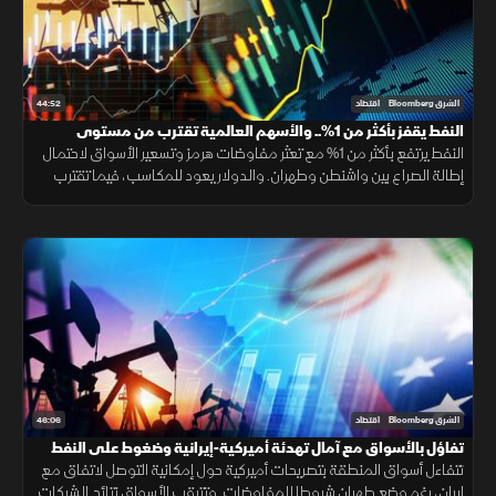
44:52
الشرق Bloomberg
اقتصاد
النفط يقفز بأكثر من 1%.. والأسهم العالمية تقترب من مستوى
قياسي
النفط يرتفع بأكثر من 1% مع تعثر مفاوضات هرمز وتسعير الأسواق لاحتمال
إطالة الصراع بين واشنطن وطهران. والدولار يعود للمكاسب، فيما تقترب
الأسهم العالمية من مستويات قياسية بدعم من أسهم الذكاء الاصطناعي.
46:06
الشرق Bloomberg
اقتصاد
تفاؤل بالأسواق مع آمال تهدئة أميركية-إيرانية وضغوط على النفط
تتفاءل أسواق المنطقة بتصريحات أميركية حول إمكانية التوصل لاتفاق مع
إيران، رغم وضع طهران شروطا للمفاوضات. وتترقب الأسواق نتائج الشركات