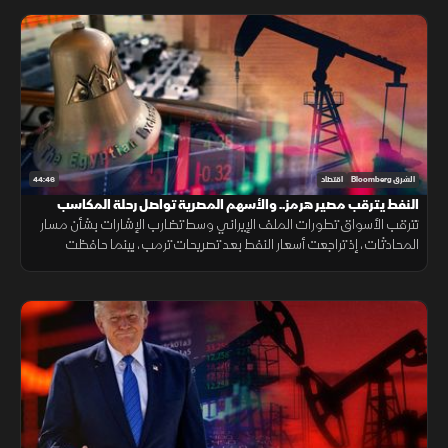
44:46
الشرق Bloomberg
اقتصاد
النفط يترقب مصير هرمز.. والأسهم المصرية تواصل رحلة المكاسب
تترقب الأسواق تطورات الملف الإيراني وسط تضارب الإشارات بشأن مسار
المحادثات، إذ تراجعت أسعار النفط بعد تصريحات ترمب، بينما حافظت
الأسهم المصرية على مكاسبها، بالتزامن مع نفي طهران وجود مفاوضات
مباشرة.