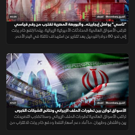
45:26
الشرق Bloomberg
اقتصاد
"تاسي" يواصل إيجابيته.. والبورصة المصرية تقترب من رقم قياسي
جديد
تترقب الأسواق العالمية المحادثات الأميركية الإيرانية، بينما ارتفع خام برنت
إلى نحو 80 دولارا للبرميل بعد تقارير عن استهداف ناقلة في البحر الأحمر.
في المقابل، واصلت السوق السعودية صعودها.
47:27
الشرق Bloomberg
اقتصاد
الأسواق توازن بين تطورات الملف الإيراني ونتائج الشركات الكبرى
تراقب الأسواق العالمية تطورات الملف الإيراني وسط تضارب التصريحات
بين واشنطن وطهران، ما أعاد دعم أسعار النفط ودفع خام برنت للاقتراب من
85 دولارا للبرميل. وفي الوقت نفسه، دعمت نتائج أرامكو المعنويات.