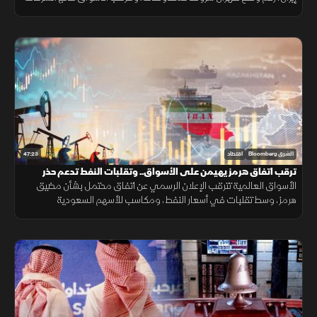
وبيانات التضخم هذا الأسبوع، بالتزامن مع متابعة أسعار النفط.
47:23
الشرق Bloomberg
اقتصاد
ترقب اتفاق هرمز يهيمن على الأسواق.. وتقلبات النفط تدعم حذر
المستثمرين
الأسواق العالمية تترقب الإعلان الرسمي عن اتفاق محتمل بشأن مضيق
هرمز، وسط تقلبات في أسعار النفط، ومكاسب للأسهم السعودية
والمصرية، مع استمرار حالة عدم اليقين بشأن مسار المفاوضات.