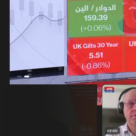
00:10
/
46:35
06:00
07:00