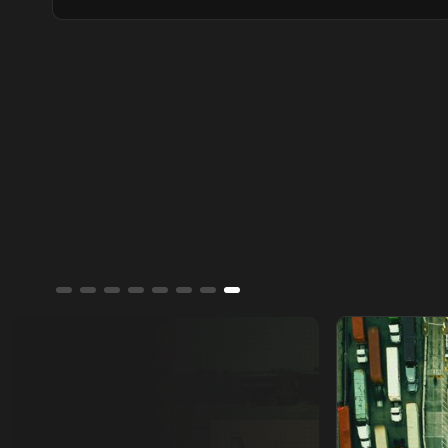
السوق السعودي، في مقابل تباين نتائج شركات
البتروكيماويات نتيجة ضغوط سلاسل الإمداد
وارتفاع التكاليف.
من يمتلك العالم؟