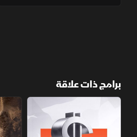
وانعكاس تراجع النفط على سهم أرامكو. كما
تركزت الأنظار على نتائج سابك للمغذيات الزراعية،
وعمليات جني الأرباح في مصر.
برامج ذات علاقة
الأسواق الأميركية
ملحمة الأرقا