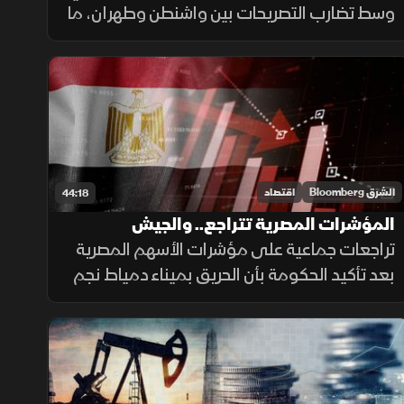
وسط تضارب التصريحات بين واشنطن وطهران، ما
أعاد دعم أسعار النفط ودفع خام برنت للاقتراب
من 85 دولارا للبرميل. وفي الوقت نفسه، دعمت
نتائج أرامكو المعنويات.
الشرق Bloomberg
اقتصاد
44:18
المؤشرات المصرية تتراجع.. والجيش
الأميركي يقصف إيران
تراجعات جماعية على مؤشرات الأسهم المصرية
بعد تأكيد الحكومة بأن الحريق بميناء دمياط نجم
عن طائرة مسيرة. وبدعم من نتائج قطاع
التكنولوجيا، العقود الآجلة الأميركية ترتفع.
والجيش الأميركي يقصف إيران