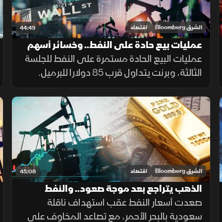
الشرق Bloomberg
اقتصاد
44:49
عمليات بيع حادة على النفط.. وخسائر أسهم
التكنولوجيا في آسيا تمتد لـ"وول ستريت"
عمليات البيع الحادة مستمرة على النفط للجلسة
الثالثة، وبرنت يتداول قرب 85 دولارا للبرميل.
وخسائر أسهم قطاع التكنولوجيا في آسيا تمتد
إلى "وول ستريت"، والعقود الآجلة للمؤشرات
الأميركية تتراجع.
الشرق Bloomberg
اقتصاد
45:08
الذهب يتراجع بعد موجة صعود.. والنفط
يستفيد من التوترات
صعدت أسعار النفط عقب استهداف ناقلة
سعودية بالبحر الأحمر، مع تصاعد المخاوف على