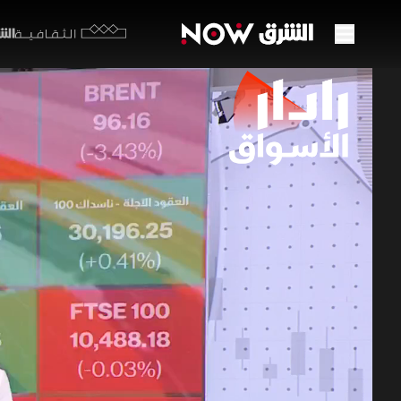
الشرق y
الثقافية
النفط
العا
27 مايو 2026
رادار ال
واصلت الأس
اتفاق أمير
العالمية و
برامج اقتصاد ا