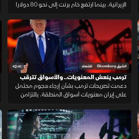
الإيرانية، بينما ارتفع خام برنت إلى نحو 80 دولارا
للبرميل بعد تقارير عن استهداف ناقلة في البحر
الأحمر. في المقابل، واصلت السوق السعودية
صعودها.
الشرق Bloomberg
اقتصاد
42:41
ترمب ينعش المعنويات.. والأسواق تترقب
"أوبك+"
دعمت تصريحات ترمب بشأن إرجاء هجوم محتمل
على إيران معنويات أسواق المنطقة، بالتزامن
مع ترقب اجتماع "أوبك+". كما يترقب
المستثمرون نتائج أرامكو، بينما استعادت
البورصة المصرية جزءا من خسائرها السابقة.