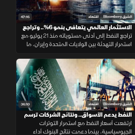
الشرق Bloomberg
اقتصاد
47:16
الاستثمار العالمي يتعافى بنمو 6%.. وتراجع
النفط يعزز شهية المخاطرة
تراجع النفط إلى أدنى مستوياته منذ 21 يوليو مع
استمرار التهدئة بين الولايات المتحدة وإيران، ما
دعم شهية المخاطرة. وأظهر تقرير الاستثمار
العالمي تعافي نمو تدفقات الاستثمار الأجنبي
المباشر 6% خلال 2025
الشرق Bloomberg
اقتصاد
36:10
النفط يدعم الأسواق.. ونتائج الشركات ترسم
أداء الأسهم السعودية
ارتفعت أسعار النفط مع استمرار التوترات
الجيوسياسية، بينما دعمت نتائج البنوك أداء