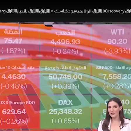
Discover
الشرق الوثائقية
الشرق بودكاست
الشرق للأخبار
الشرق Bloomberg
 والذهب يتراجعان.. والأسه
لمي
46:34
اقتصاد
أسواق
هم العالمية تسجيل مستويات قياسية جديدة بدعم أسهم الذ
كي إيراني ينهي الحرب، بينما تراجعت أسعار النفط والذهب ب
انخفاض العوائد، في إشارة إلى تنامي شهية المخاطرة وتحو
لشرق
خريطة برامجية جديدة
رادار الأسواق
نور عماشة