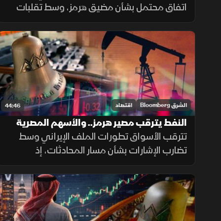
اتفاق محتمل بشأن مضيق هرمز، وسط تقلبات
في أسعار النفط، ومكاسب للأسهم السعودية
والمصرية، مع استمرار حالة عدم اليقين بشأن
مسار المفاوضات.
الشرق Bloomberg
اقتصاد
44:46
النفط يترقب مصير هرمز.. والأسهم المصرية
تواصل رحلة المكاسب
تترقب الأسواق تطورات الملف الإيراني وسط
تضارب الإشارات بشأن مسار المحادثات، إذ
تراجعت أسعار النفط بعد تصريحات ترمب، بينما
حافظت الأسهم المصرية على مكاسبها، بالتزامن
مع نفي طهران وجود مفاوضات مباشرة.