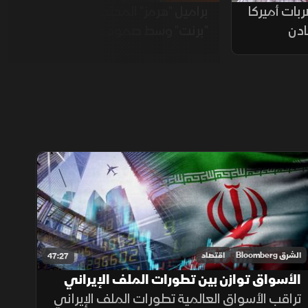
ربات أميركا
براميل "هرمز" المحتجزة تضغط على
ادن
"برنت" وسط صمود عقود ديسمبر
الشرق Bloomberg
اقتصاد
47:27
الأسواق توازن بين تطورات الملف الإيراني
ونتائج الشركات الكبرى
تراقب الأسواق العالمية تطورات الملف الإيراني