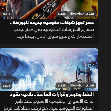
الشرق Bloomberg
اقتصاد
45:34
مصر تجهز شركات حكومية جديدة للبورصة..
تتسارع الطروحات الحكومية في مصر لجذب
والأسهم السعودية رهينة النتائج والسيولة
الاستثمارات وتعزيز سوق المال، بينما تزيد
اضطرابات الإمدادات ونقص المشتقات مخاطر
التضخم. ويواجه الذكاء الاصطناعي منافسة
صينية وتساؤلات العوائد.
الشرق Bloomberg
اقتصاد
43:24
النفط وهرمز وقرارات الفائدة.. ثلاثية تقود
الأسواق هذا الأسبوع
بدأت الأسواق الإقليمية الأسبوع تحت تأثير
التطورات الجيوسياسية، مع ترقب محادثات هرمز