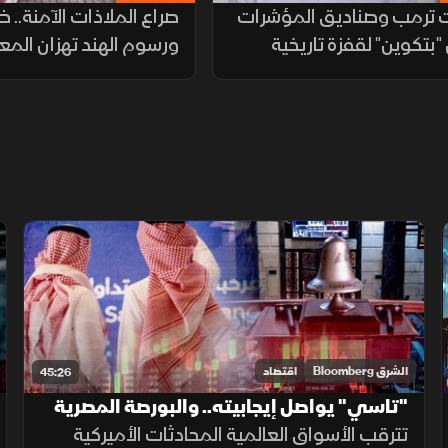
 ترمب وصناديق المؤشرات
صراع الملاذات الآمنة.. ض
"بتكوين" لقفزة تاريخية
ورسوم الهند تهزان المع
الشرق Bloomberg
اقتصاد
45:26
"تاسي" يواصل إيجابيته.. والبورصة المصرية
تقترب من رقم قياسي جديد
تترقب الأسواق العالمية المحادثات الأميركية