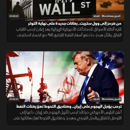
01:39:01
الشرق Bloomberg
اقتصاد
من هرمز إلى وول ستريت.. رهانات جديدة على نهاية التوتر
تتجه أنظار الأسواق للمحادثات الأميركية الإيرانية بعد إعلان ترمب اقتراب
اتفاق بشأن هرمز، ما دفع أسعار النفط للتراجع 5% مع انحسار المخاوف
الجيوسياسية، في وقت ارتفعت فيه العقود الآجلة للأسهم الأميركية.
01:42:51
الشرق Bloomberg
اقتصاد
ترمب يؤجل الهجوم على إيران.. وصناديق التحوط تعزز رهنات النفط
أعلن الرئيس الأميركي دونالد ترمب تأجيل الهجوم ضد إيران، داعيا إلى
التوصل لاتفاق يشمل النووي وهرمز. وصناديق التحوط تعزز رهاناتها على
النفط. و"وول ستريت" تنهي يوليو على ارتفاع بدعم من أسهم التكنولوجيا