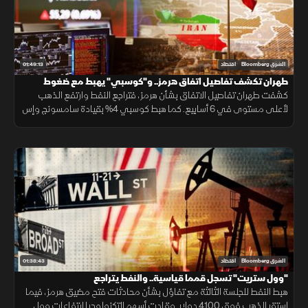
01:49:13
الشرق Bloomberg
اقتصاد
طهران تكشف تفاصيل اتفاق هرمز.. و"كوسبي" يهبط مع ضغوط
الذكاء الاصطناعي
كشفت طهران تفاصيل الاتفاق بشأن هرمز، فتراجع النفط وارتفع الذهب
لأعلى مستوى في 6 أسابيع. كما هبط كوسبي 4% بقيادة سامسونج وإس
كيه هاينكس، فيما أعادت نتائج سبيس إكس الجدل حول الإنفاق على الذكاء
الاصطناعي
01:38:43
الشرق Bloomberg
اقتصاد
"وول ستريت" تسجل قمما قياسية.. والنفط يتراجع
هبط النفط للجلسة الثالثة مع تفاؤل بشأن محادثات فتح مضيق هرمز، فيما
استقر الذهب فوق 4100 دولار. وقادت أسهم التكنولوجيا ارتفاعات وول