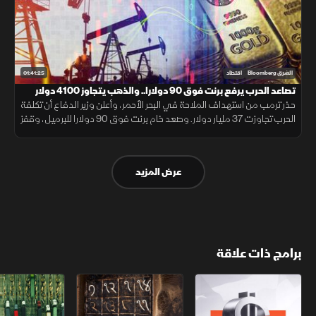
01:41:25
الشرق Bloomberg
اقتصاد
تصاعد الحرب يرفع برنت فوق 90 دولارا.. والذهب يتجاوز 4100 دولار
حذر ترمب من استهداف الملاحة في البحر الأحمر، وأعلن وزير الدفاع أن تكلفة
الحرب تجاوزت 37 مليار دولار. وصعد خام برنت فوق 90 دولارا للبرميل، وقفز
الذهب فوق 4100 دولار، ولوحت اليابان بالتدخل بعد هبوط الين
عرض المزيد
برامج ذات علاقة
الأسواق الأميركية
ملحمة الأرقام
سلاسل الاستهل