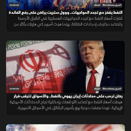
01:40:45
الشرق Bloomberg
اقتصاد
النفط يقفز مع تجدد المواجهات.. ووول ستريت يراهن على رفع الفائدة
قفزت أسعار النفط مع تجدد المواجهات العسكرية في الشرق الأوسط
وتصاعد مخاوف إمدادات الطاقة، بينما هوت أسهم كي هاينك بأكثر من
10% بعد نتائج دون التوقعات، وسط ترقب لقرار الفيدرالي بشأن الفائدة
01:49:26
الشرق Bloomberg
اقتصاد
رهان ترمب على محادثات إيران يهوي بالنفط.. والأسواق تترقب قرار
الفائدة الأميركية
هبطت أسعار النفط مع تصاعد التوقعات بإمكانية نجاح المحادثات الأميركية
الإيرانية، فيما عصفت موجة بيع بأسهم الرقائق في الأسواق الآسيوية،
وأسهم التكنولوجيا تحت الضغط وسط ترقب لقرار الفائدة الأميركية