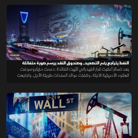
01:41:03
الشرق Bloomberg
اقتصاد
النفط يتراجع رغم التصعيد.. وصندوق النقد يرسم صورة متفائلة
للسعودية
بعد خسائر أعقبت قرار الفيدرالي تثبيت الفائدة، دعمت مايكروسوفت
العقود الأمريكية الآجلة، وقفزت عوائد السندات طويلة الأجل. وتراجعت
أسعار النفط رغم التصعيد، بينما يرسم صندوق النقد صورة متفائلة للسعودية