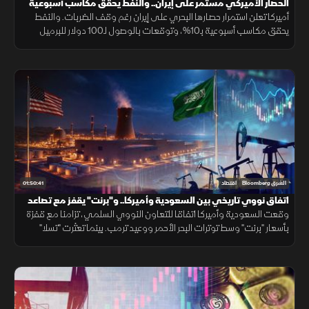
الحصار الأميركي مستمر على إيران.. والنفط يحقق مكاسب أسبوعية
أميركا تعلن استمرار حصارها البحري على إيران رغم وقف الضربات. والنفط
يحقق مكاسب أسبوعية بـ10%، وتوقعات بالوصول لـ100 دولار للبرميل
بنهاية العام. و"السيادي السعودي" يبرم شراكات تمويل بـ24.5 مليار دولار
01:50:41
الشرق Bloomberg
اقتصاد
اتفاق نووي تاريخي بين السعودية وأميركا.. و"برنت" يقفز مع تصاعد
التوترات
وقعت السعودية وأميركا اتفاقا للتعاون النووي السلمي، تزامنا مع قفزة
بأسعار "برنت" وسط توترات البحر الأحمر ووعيد ترمب. بينما تعثرت "تسلا"
ببيانات مخيبة وضغط الإنفاق على سهم "ألفا بيت" بـ"وول ستريت".