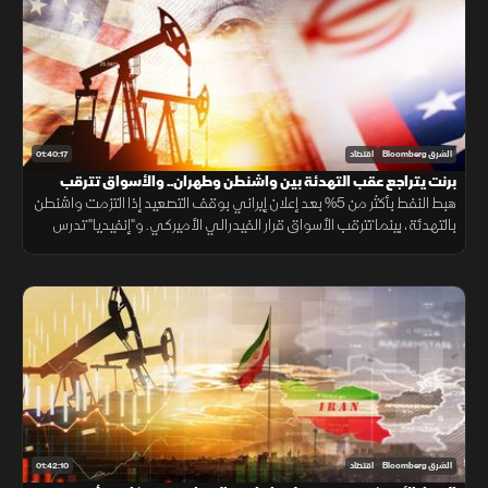
01:40:17
الشرق Bloomberg
اقتصاد
برنت يتراجع عقب التهدئة بين واشنطن وطهران.. والأسواق تترقب
الفائدة الأميركية
هبط النفط بأكثر من 5% بعد إعلان إيراني بوقف التصعيد إذا التزمت واشنطن
بالتهدئة، بينما تترقب الأسواق قرار الفيدرالي الأميركي. و"إنفيديا" تدرس
ضمانا بـ250 مليار دولار لدعم مراكز بيانات OpenAI
01:42:10
الشرق Bloomberg
اقتصاد