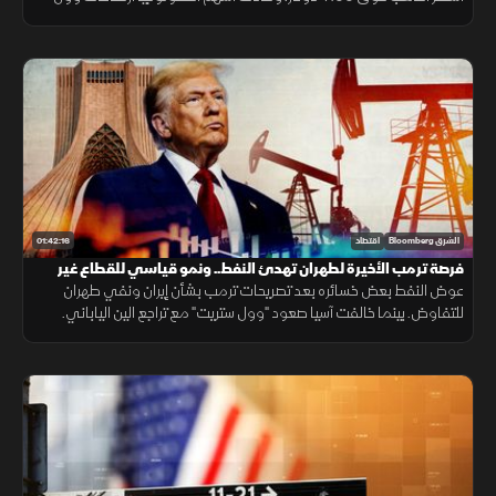
ستريت إلى مستويات تاريخية، واستعادت الأسواق الآسيوية الزخم.
01:42:16
الشرق Bloomberg
اقتصاد
فرصة ترمب الأخيرة لطهران تهدئ النفط.. ونمو قياسي للقطاع غير
النفطي السعودي
عوض النفط بعض خسائره بعد تصريحات ترمب بشأن إيران ونفي طهران
للتفاوض. بينما خالفت آسيا صعود "وول ستريت" مع تراجع الين الياباني.
وتواصل نمو القطاع غير النفطي بالسعودية للشهر الرابع على التوالي.