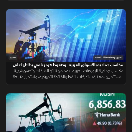
22:05
الشرق Bloomberg
اقتصاد
مكاسب جماعية بالأسواق العربية.. وضغوط هرمز تلقي بظلالها على
الطاقة
مكاسب جماعية للبورصات العربية بدعم من نتائج الشركات وتحسن شهية
المستثمرين، مع ترقب تحركات النفط والفائدة الأميركية، واستمرار متابعة
تأثير التوترات الجيوسياسية على الأسواق العالمية.