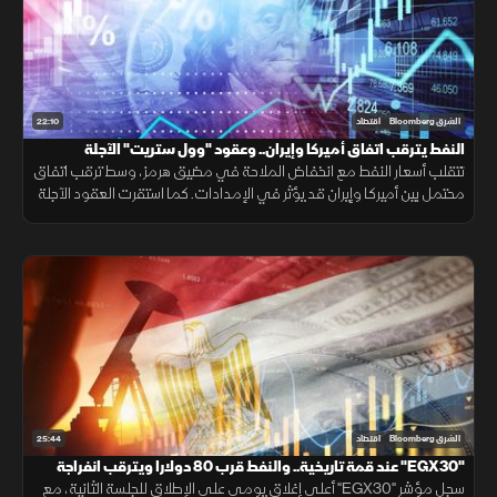
22:10
الشرق Bloomberg
اقتصاد
النفط يترقب اتفاق أميركا وإيران.. وعقود "وول ستريت" الآجلة
مستقرة
تتقلب أسعار النفط مع انخفاض الملاحة في مضيق هرمز، وسط ترقب اتفاق
محتمل بين أميركا وإيران قد يؤثر في الإمدادات. كما استقرت العقود الآجلة
للأسهم الأميركية انتظارًا لتقرير الوظائف ومسار السياسة النقدية.
25:44
الشرق Bloomberg
اقتصاد
"EGX30" عند قمة تاريخية.. والنفط قرب 80 دولارا ويترقب انفراجة
"هرمز"
سجل مؤشر "EGX30" أعلى إغلاق يومي على الإطلاق للجلسة الثانية، مع