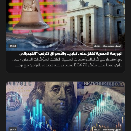
25:04
الشرق Bloomberg
اقتصاد
البورصة المصرية تغلق على تباين.. والأسواق تترقب "الفيدرالي
مع استمرار ضخ شراء المؤسسات المحلية، أغلقت المؤشرات المصرية على
تباين، فيما سجل مؤشر EGX 70 قمما تاريخية جديدة، بالتزامن مع ترقب
الأسواق اجتماع الفيدرالي الأمريكي لتحديد معدلات الفائدة.
25:47
الشرق Bloomberg
اقتصاد