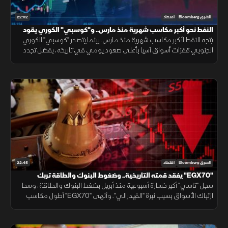
22:32
الشرق Bloomberg
اقتصاد
النفط نحو أكبر مكاسب شهرية منذ مارس.. و"كوسبي" الكوري يقود
مكاسب آسيا
يتجه النفط لأكبر مكاسب شهرية منذ مارس. بينما يتصدر "كوسبي" الكوري
الجنوبي قفزات أسواق آسيا بأعلى صعود يومي في تاريخه، بفضل تجدد
رهانات الذكاء الاصطناعي، وعودة شهية المستثمرين للمخاطرة.
22:45
الشرق Bloomberg
اقتصاد
"EGX70" يفقد قمته التاريخية.. وضغوط البنوك والطاقة تربك
"تاسي"
سجل "تاسي" أكبر خسارة أسبوعية منذ أبريل بضغط البنوك والطاقة، وسط
ارتباك الأسواق بسبب نبرة "الفيدرالي". وأنهى "EGX70" أطول مكاسب
ليفقد قمته التاريخية، رغم تقليص مشتريات الأجانب للخسائر.