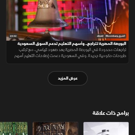
23:32
الشرق Bloomberg
اقتصاد
البورصة المصرية تتراجع.. وأسهم التعليم تدعم السوق السعودية
تراجعات محدودة في البورصة المصرية بعد صعود قياسي، مع ترقب
طروحات حكومية جديدة. وفي السعودية دعمت إصلاحات التعليم أسهم
القطاع، بينما تركز الأسواق على نتائج الأعمال ومسارات الفائدة.
عرض المزيد
برامج ذات علاقة
الأسواق الأميركية
ملحمة الأرقام
سلاسل الاستهل