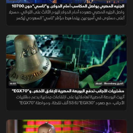
الجنيه المصري يواصل المكاسب أمام الدولار.. و"تاسي" دون 10700
نقطة
واصل الجنيه المصري صعوده أمام الدولار لليوم الثالث على التوالي، مسجلا
أعلى مستوى في أسبوعين. بينما هبط مؤشر "تاسي" السعودي ليكسر
مستوى 10700 نقطة، ويغلق عند أدنى مستوياته منذ شهر مارس 2026.
13:33
الشرق Bloomberg
اقتصاد
مشتريات الأجانب تدفع البورصة المصرية للإغلاق الأخضر.. و"EGX70"
يتألق
أنهت البورصة المصرية تعاملاتها على ارتفاعات جماعية بدعم مشتريات
الأجانب، مع صعود "EGX30" لـ53.6 ألف نقطة، ومواصلة "EGX70"
تسجيل قمم تاريخية، بينما النفط يقلص خسائره بالتزامن مع التهدئة الإيرانية.