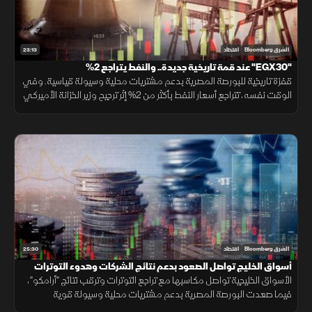
23:13
الشرق Bloomberg
اقتصاد
"EGX30" عند قمة تاريخية جديدة.. والنفط يتراجع 2%
قفزة تاريخية للبورصة المصرية بدعم مشتريات محلية وسيولة قياسية. وفي
الوقت نفسه، تتراجع أسعار النفط بأكثر من 2% إثر ترجيح وزير الخزانة الأميركي
قرب اتفاق مع إيران، مما ألقى بظلاله على الأسواق الإقليمية.
25:30
الشرق Bloomberg
اقتصاد
أسواق الخليج تواصل الصعود بدعم نتائج الشركات وهدوء التوترات
الأسواق الخليجية تواصل مكاسبها مع تراجع التوترات وترقب نتائج "أرامكو"،
فيما صعدت البورصة المصرية بدعم مشتريات محلية وسيولة قوية
وارتفاعات في عدد من الأسهم القيادية.