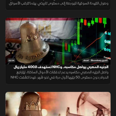
وصول القيمة السوقية للبورصة إلى مستوى تاريخي. بينما تترقب الأسواق
محادثات فتح مضيق هرمز، وخام برنت قرب 80 دولارا.
22:54
الشرق Bloomberg
اقتصاد
الجنيه المصري يواصل مكاسبه.. وNHC تستهدف الـ400 مليار ريال
واصل الجنيه المصري مكاسبه بدعم تدفقات الأموال الساخنة، ليتراجع
الدولار دون مستوى 50 جنيها لأول مرة في نحو شهر، فيما كشفت NHC
عن مستهدفاتها لرفع قيمة محفظتها السكنية بحلول 2030.