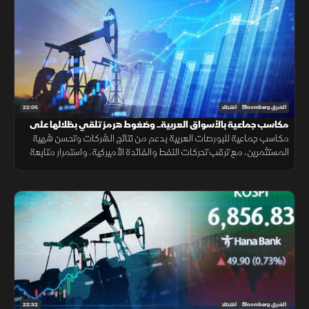
22:05
الشرق Bloomberg
اقتصاد
مكاسب جماعية بالأسواق العربية.. وضغوط هرمز تلقي بظلالها على
الطاقة
مكاسب جماعية للبورصات العربية بدعم من نتائج الشركات وتحسن شهية
المستثمرين، مع ترقب تحركات النفط والفائدة الأميركية، واستمرار متابعة
تأثير التوترات الجيوسياسية على الأسواق العالمية.
22:32
الشرق Bloomberg
اقتصاد