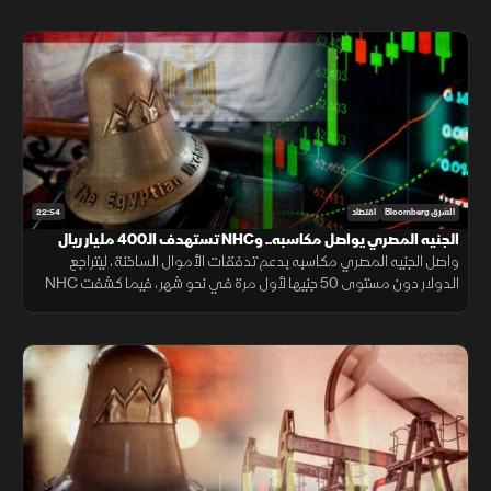
22:54
الشرق Bloomberg
اقتصاد
الجنيه المصري يواصل مكاسبه.. وNHC تستهدف الـ400 مليار ريال
واصل الجنيه المصري مكاسبه بدعم تدفقات الأموال الساخنة، ليتراجع
الدولار دون مستوى 50 جنيها لأول مرة في نحو شهر، فيما كشفت NHC
عن مستهدفاتها لرفع قيمة محفظتها السكنية بحلول 2030.