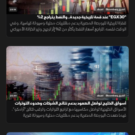
23:13
الشرق Bloomberg
اقتصاد
"EGX30" عند قمة تاريخية جديدة.. والنفط يتراجع 2%
قفزة تاريخية للبورصة المصرية بدعم مشتريات محلية وسيولة قياسية. وفي
الوقت نفسه، تتراجع أسعار النفط بأكثر من 2% إثر ترجيح وزير الخزانة الأميركي
قرب اتفاق مع إيران، مما ألقى بظلاله على الأسواق الإقليمية.
25:30
الشرق Bloomberg
اقتصاد
أسواق الخليج تواصل الصعود بدعم نتائج الشركات وهدوء التوترات
الأسواق الخليجية تواصل مكاسبها مع تراجع التوترات وترقب نتائج "أرامكو"،
فيما صعدت البورصة المصرية بدعم مشتريات محلية وسيولة قوية
وارتفاعات في عدد من الأسهم القيادية.