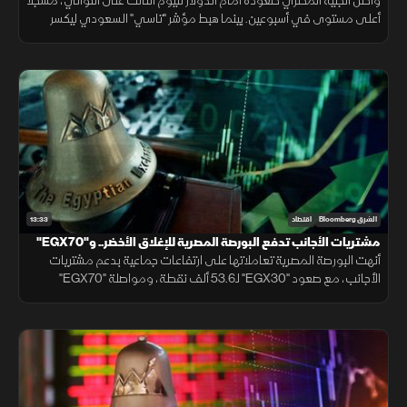
نقطة
واصل الجنيه المصري صعوده أمام الدولار لليوم الثالث على التوالي، مسجلا
أعلى مستوى في أسبوعين. بينما هبط مؤشر "تاسي" السعودي ليكسر
مستوى 10700 نقطة، ويغلق عند أدنى مستوياته منذ شهر مارس 2026.
13:33
الشرق Bloomberg
اقتصاد
مشتريات الأجانب تدفع البورصة المصرية للإغلاق الأخضر.. و"EGX70"
يتألق
أنهت البورصة المصرية تعاملاتها على ارتفاعات جماعية بدعم مشتريات
الأجانب، مع صعود "EGX30" لـ53.6 ألف نقطة، ومواصلة "EGX70"
تسجيل قمم تاريخية، بينما النفط يقلص خسائره بالتزامن مع التهدئة الإيرانية.