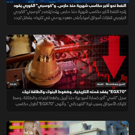
النفط نحو أكبر مكاسب شهرية منذ مارس.. و"كوسبي" الكوري يقود
مكاسب آسيا
يتجه النفط لأكبر مكاسب شهرية منذ مارس. بينما يتصدر "كوسبي" الكوري
الجنوبي قفزات أسواق آسيا بأعلى صعود يومي في تاريخه، بفضل تجدد
رهانات الذكاء الاصطناعي، وعودة شهية المستثمرين للمخاطرة.
22:45
الشرق Bloomberg
اقتصاد
"EGX70" يفقد قمته التاريخية.. وضغوط البنوك والطاقة تربك
"تاسي"
سجل "تاسي" أكبر خسارة أسبوعية منذ أبريل بضغط البنوك والطاقة، وسط
ارتباك الأسواق بسبب نبرة "الفيدرالي". وأنهى "EGX70" أطول مكاسب
ليفقد قمته التاريخية، رغم تقليص مشتريات الأجانب للخسائر.