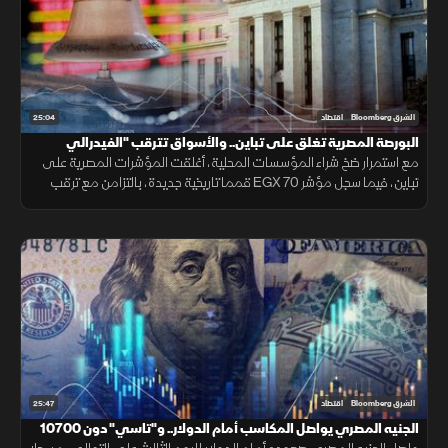
25:04
الشرق Bloomberg
اقتصاد
البورصة المصرية تغلق على تباين.. والأسواق تترقب "الفيدرالي
مع استمرار ضخ شراء المؤسسات المحلية، أغلقت المؤشرات المصرية على
تباين، فيما سجل مؤشر EGX 70 قمما تاريخية جديدة، بالتزامن مع ترقب
الأسواق اجتماع الفيدرالي الأمريكي لتحديد معدلات الفائدة.
25:47
الشرق Bloomberg
اقتصاد
الجنيه المصري يواصل المكاسب أمام الدولار.. و"تاسي" دون 10700