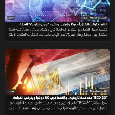
22:10
الشرق Bloomberg
اقتصاد
النفط يترقب اتفاق أميركا وإيران.. وعقود "وول ستريت" الآجلة
مستقرة
تتقلب أسعار النفط مع انخفاض الملاحة في مضيق هرمز، وسط ترقب اتفاق
محتمل بين أميركا وإيران قد يؤثر في الإمدادات. كما استقرت العقود الآجلة
للأسهم الأميركية انتظارًا لتقرير الوظائف ومسار السياسة النقدية.
25:44
الشرق Bloomberg
اقتصاد
"EGX30" عند قمة تاريخية.. والنفط قرب 80 دولارا ويترقب انفراجة
"هرمز"
سجل مؤشر "EGX30" أعلى إغلاق يومي على الإطلاق للجلسة الثانية، مع
وصول القيمة السوقية للبورصة إلى مستوى تاريخي. بينما تترقب الأسواق
محادثات فتح مضيق هرمز، وخام برنت قرب 80 دولارا.