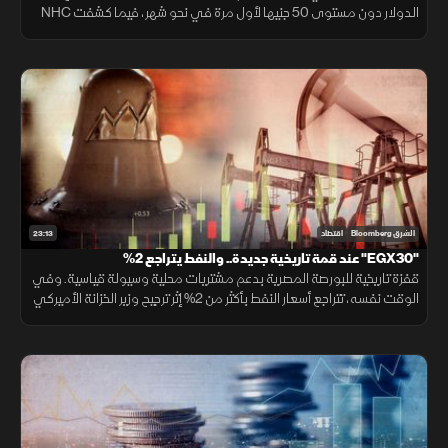
الدولار دون مستوى 50 جنيها لأول مرة في نحو شهر، فيما كشفت NHC
عن مستهدفاتها لرفع قيمة محفظتها السكنية بحلول 2030.
23:13
الشرق Bloomberg
اقتصاد
"EGX30" عند قمة تاريخية جديدة.. والنفط يتراجع 2%
قفزة تاريخية للبورصة المصرية بدعم مشتريات محلية وسيولة قياسية. وفي
الوقت نفسه، تتراجع أسعار النفط بأكثر من 2% إثر ترجيح وزير الخزانة الأميركي
قرب اتفاق مع إيران، مما ألقى بظلاله على الأسواق الإقليمية.