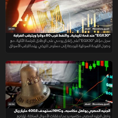
25:44
الشرق Bloomberg
اقتصاد
"EGX30" عند قمة تاريخية.. والنفط قرب 80 دولارا ويترقب انفراجة
"هرمز"
سجل مؤشر "EGX30" أعلى إغلاق يومي على الإطلاق للجلسة الثانية، مع
وصول القيمة السوقية للبورصة إلى مستوى تاريخي. بينما تترقب الأسواق
محادثات فتح مضيق هرمز، وخام برنت قرب 80 دولارا.
22:54
الشرق Bloomberg
اقتصاد
الجنيه المصري يواصل مكاسبه.. وNHC تستهدف الـ400 مليار ريال
واصل الجنيه المصري مكاسبه بدعم تدفقات الأموال الساخنة، ليتراجع