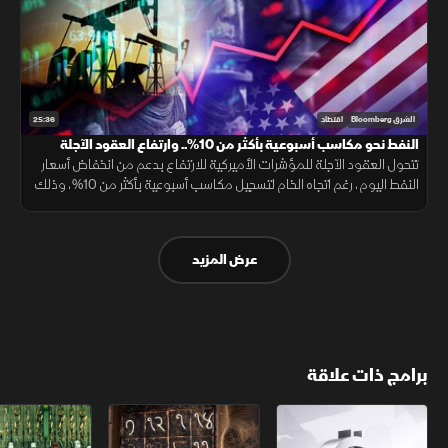
25:36
الشرق Bloomberg
اقتصاد
النفط نحو مكاسب أسبوعية بأكثر من 10%.. وارتفاع العقود الآجلة
الأميركية
تتحول العقود الآجلة للمؤشرات الأميركية للارتفاع بدعم من انخفاض أسعار
النفط اليوم، رغم اتجاه الخام لتسجيل مكاسب أسبوعية بأكثر من 10%، وذلك
عقب تراجعات "وول ستريت" الحادة المسجلة في تعاملات الأمس.
عرض المزيد
برامج ذات علاقة
الأسواق الأميركية
ملحمة الأرقام
سلاسل الاستهل