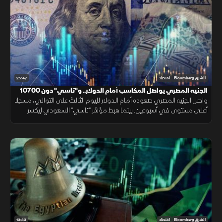
25:47
الشرق Bloomberg
اقتصاد
الجنيه المصري يواصل المكاسب أمام الدولار.. و"تاسي" دون 10700
نقطة
واصل الجنيه المصري صعوده أمام الدولار لليوم الثالث على التوالي، مسجلا
أعلى مستوى في أسبوعين. بينما هبط مؤشر "تاسي" السعودي ليكسر
مستوى 10700 نقطة، ويغلق عند أدنى مستوياته منذ شهر مارس 2026.
13:33
الشرق Bloomberg
اقتصاد