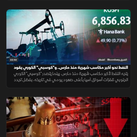
22:32
الشرق Bloomberg
اقتصاد
النفط نحو أكبر مكاسب شهرية منذ مارس.. و"كوسبي" الكوري يقود
مكاسب آسيا
يتجه النفط لأكبر مكاسب شهرية منذ مارس. بينما يتصدر "كوسبي" الكوري
الجنوبي قفزات أسواق آسيا بأعلى صعود يومي في تاريخه، بفضل تجدد
رهانات الذكاء الاصطناعي، وعودة شهية المستثمرين للمخاطرة.