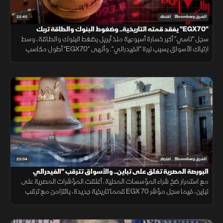
22:45
الشرق Bloomberg
اقتصاد
"EGX70" يفقد قمته التاريخية.. وضغوط البنوك والطاقة تربك
"تاسي"
سجل "تاسي" أكبر خسارة أسبوعية منذ أبريل بضغط البنوك والطاقة، وسط
ارتباك الأسواق بسبب نبرة "الفيدرالي". وأنهى "EGX70" أطول مكاسب
ليفقد قمته التاريخية، رغم تقليص مشتريات الأجانب للخسائر.
25:04
الشرق Bloomberg
اقتصاد
البورصة المصرية تغلق على تباين.. والأسواق تترقب "الفيدرالي
مع استمرار ضخ شراء المؤسسات المحلية، أغلقت المؤشرات المصرية على
تباين، فيما سجل مؤشر EGX 70 قمما تاريخية جديدة، بالتزامن مع ترقب
الأسواق اجتماع الفيدرالي الأمريكي لتحديد معدلات الفائدة.