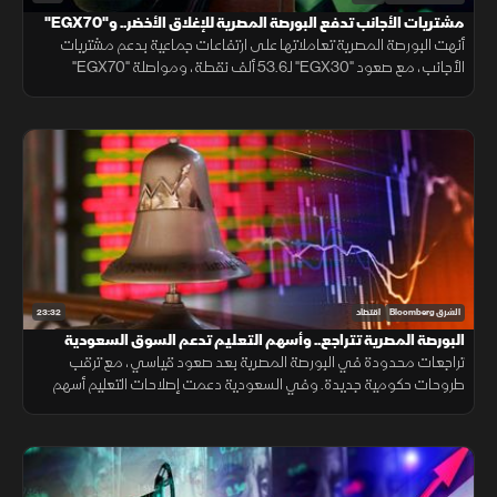
مشتريات الأجانب تدفع البورصة المصرية للإغلاق الأخضر.. و"EGX70"
يتألق
أنهت البورصة المصرية تعاملاتها على ارتفاعات جماعية بدعم مشتريات
الأجانب، مع صعود "EGX30" لـ53.6 ألف نقطة، ومواصلة "EGX70"
تسجيل قمم تاريخية، بينما النفط يقلص خسائره بالتزامن مع التهدئة الإيرانية.
23:32
الشرق Bloomberg
اقتصاد
البورصة المصرية تتراجع.. وأسهم التعليم تدعم السوق السعودية
تراجعات محدودة في البورصة المصرية بعد صعود قياسي، مع ترقب
طروحات حكومية جديدة. وفي السعودية دعمت إصلاحات التعليم أسهم
القطاع، بينما تركز الأسواق على نتائج الأعمال ومسارات الفائدة.