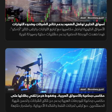
25:30
الشرق Bloomberg
اقتصاد
أسواق الخليج تواصل الصعود بدعم نتائج الشركات وهدوء التوترات
الأسواق الخليجية تواصل مكاسبها مع تراجع التوترات وترقب نتائج "أرامكو"،
فيما صعدت البورصة المصرية بدعم مشتريات محلية وسيولة قوية
وارتفاعات في عدد من الأسهم القيادية.
22:05
الشرق Bloomberg
اقتصاد
مكاسب جماعية بالأسواق العربية.. وضغوط هرمز تلقي بظلالها على
الطاقة
مكاسب جماعية للبورصات العربية بدعم من نتائج الشركات وتحسن شهية
المستثمرين، مع ترقب تحركات النفط والفائدة الأميركية، واستمرار متابعة
تأثير التوترات الجيوسياسية على الأسواق العالمية.