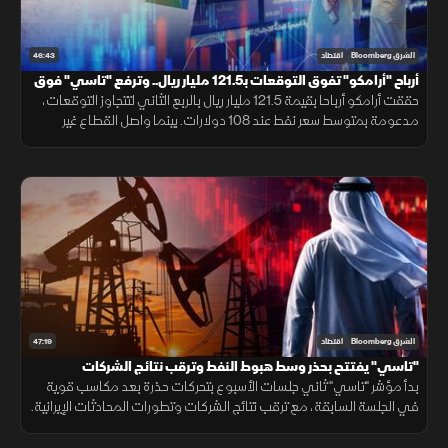
46:43
الشرق Bloomberg
اقتصاد
أرباح "أرامكو" تفوق التوقعات بـ121.5 مليار ريال.. وترفع "تاسي" فوق
10800 نقطة
حققت أرامكو أرباحا بقيمة 121.5 مليار ريال بالربع الثاني لتتجاوز التوقعات،
مدعومة بمتوسط سعر نفط عند 108 دولارات. بينما واصل القطاع غير
النفطي بالسعودية نموه للشهر الرابع بفضل الطلب القوي.
47:19
الشرق Bloomberg
اقتصاد
"تاسي" يفتتح بحذر وسط هبوط النفط وترقب نتائج الشركات
بدأ مؤشر "تاسي" ثاني جلسات الأسبوع بتحركات حذرة بعد مكاسب قوية
في الجلسة السابقة، مع ترقب نتائج الشركات وتطورات المحادثات الإيرانية.
ورغم الهبوط الحاد في أسعار النفط، حافظت الأسهم القيادية على تماسكها