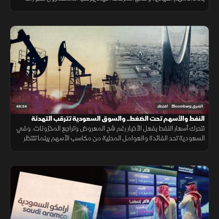
اتفاق هرمز وتأثيرها على أسعار النفط واتجاه المؤشر.
48:34
الشرق Bloomberg
اقتصاد
النفط والأسهم تحت الضغط.. والسوق السعودية تترقب التهدئة
تتحرك أسعار النفط بفعل الأخبار رغم شح المعروض وتراجع المخزونات. وفي
السعودية تحد الفائدة والعوامل المحلية من مكاسب الأسهم بينما تنتظر
السوق انحسار التوترات أو خفض الفائدة لدعم تاسي.