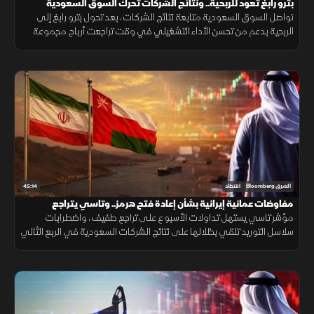
بترو رابغ تعود للربحية.. ونتائج الشركات تحرك السوق السعودية
تواصل السوق السعودية متابعة نتائج الشركات، بعد تحول بترو رابغ إلى
الربحية بدعم من تحسن الأداء التشغيلي في وقت تراجعت أرباح مجموعة
تداول بشكل محدود، بينما دعمت نتائج شركات الأسمنت تحركات متفاوتة
للأسهم
45:14
الشرق Bloomberg
اقتصاد
مفاوضات عمانية إيرانية بشأن إعادة فتح هرمز.. وتاسي يتراجع
مؤشر تاسي يستهل تداولات الأسبوع على تراجع طفيف، واضطرابات
سلاسل التوريد تلقي بظلالها على نتائج الشركات السعودية في الربع الثاني
وسط ترقب المفاوضات العمانية الإيرانية بشأن إعادة فتح هرمز.