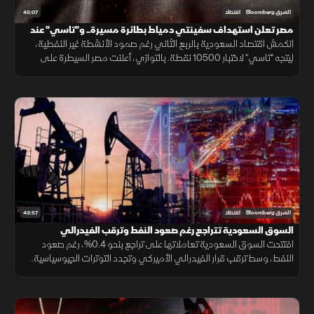
45:07
الشرق Bloomberg
اقتصاد
مصر تعلن استهداف سفينتي دمياط بطائرة مسيرة.. و"تاسي" عند
10500 نقطة
انكمش اقتصاد السعودية بالربع الثاني رغم صمود الأنشطة غير النفطية،
ليتجه "تاسي" لاختبار 10500 نقطة. بالتوازي، أعلنت مصر السيطرة على
حريق ميناء دمياط الناجم عن مسيّرة ورفعت واردات المازوت بنسبة 80%.
43:57
الشرق Bloomberg
اقتصاد
السوق السعودية تتراجع رغم صعود النفط وترقب الفيدرالي
افتتحت السوق السعودية تعاملاتها على تراجع بنحو 0.4%، رغم صعود
النفط، وسط ترقب قرار الفيدرالي الأميركي وتجدد التوترات الجيوسياسية.
كما ضغطت نتائج سابك، التي قلصت خسائرها لكنها خالفت توقعات الأرباح.