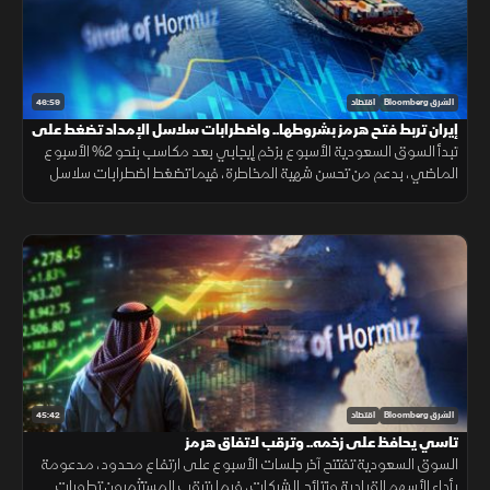
46:59
الشرق Bloomberg
اقتصاد
إيران تربط فتح هرمز بشروطها.. واضطرابات سلاسل الإمداد تضغط على
أرباح شركات سعودية
تبدأ السوق السعودية الأسبوع بزخم إيجابي بعد مكاسب بنحو 2% الأسبوع
الماضي، بدعم من تحسن شهية المخاطرة، فيما تضغط اضطرابات سلاسل
الإمداد على أرباح شركات سعودية. وإيران تربط فتح مضيق هرمز بشروطها.
45:42
الشرق Bloomberg
اقتصاد
تاسي يحافظ على زخمه.. وترقب لاتفاق هرمز
السوق السعودية تفتتح آخر جلسات الأسبوع على ارتفاع محدود، مدعومة
بأداء الأسهم القيادية ونتائج الشركات، فيما يترقب المستثمرون تطورات