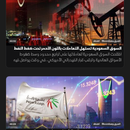
44:02
الشرق Bloomberg
اقتصاد
السوق السعودية تستهل التعاملات باللون الأحمر تحت ضغط النفط
افتتحت السوق السعودية تعاملاتها على تراجع محدود وسط ضغوط
الأسواق العالمية وترقب قرار الفيدرالي الأميركي، في وقت يواصل فيه
المستثمرون متابعة نتائج الشركات وتطورات الهدنة بين واشنطن وطهران.
46:26
الشرق Bloomberg
اقتصاد