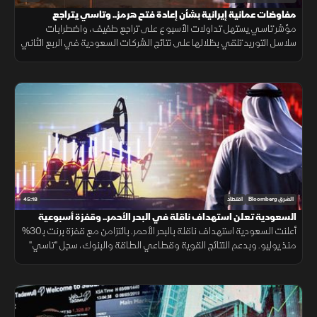
مفاوضات عمانية إيرانية بشأن إعادة فتح هرمز.. وتاسي يتراجع
مؤشر تاسي يستهل تداولات الأسبوع على تراجع طفيف، واضطرابات
سلاسل التوريد تلقي بظلالها على نتائج الشركات السعودية في الربع الثاني
وسط ترقب المفاوضات العمانية الإيرانية بشأن إعادة فتح هرمز.
45:18
الشرق Bloomberg
اقتصاد
السعودية تعلن استهداف ناقلة في البحر الأحمر.. وقفزة أسبوعية
لـ"تاسي"
أعلنت السعودية استهداف ناقلة بالبحر الأحمر. بالتزامن مع قفزة برنت بـ30%
منذ يوليو. وبدعم النتائج القوية وقطاعي الطاقة والبنوك، سجل "تاسي"
أول مكاسب أسبوعية، بعد سلسلة تراجعات استمرت شهرا كاملا.