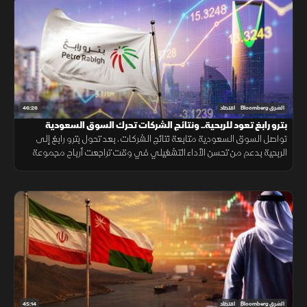
46:26
الشرق Bloomberg
اقتصاد
بترو رابغ تعود للربحية.. ونتائج الشركات تحرك السوق السعودية
تواصل السوق السعودية متابعة نتائج الشركات، بعد تحول بترو رابغ إلى
الربحية بدعم من تحسن الأداء التشغيلي في وقت تراجعت أرباح مجموعة
تداول بشكل محدود، بينما دعمت نتائج شركات الأسمنت تحركات متفاوتة
للأسهم
45:14
الشرق Bloomberg
اقتصاد