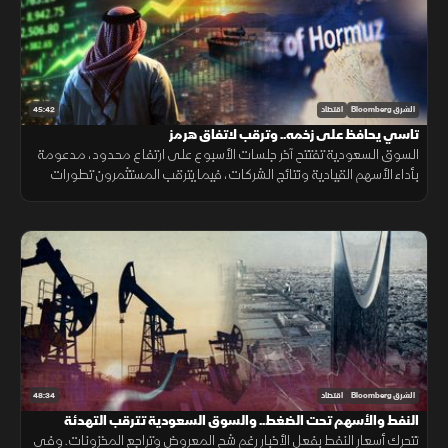
45:42
الشرق Bloomberg
اقتصاد
تاسي يحافظ على زخمه.. وترقب لاتفاق هرمز
السوق السعودية تفتتح آخر جلسات الأسبوع على ارتفاع محدود، مدعومة
بأداء الأسهم القيادية ونتائج الشركات، فيما يترقب المستثمرون تطورات
اتفاق هرمز وتأثيرها على أسعار النفط واتجاه المؤشر.
48:34
الشرق Bloomberg
اقتصاد
النفط والأسهم تحت الضغط.. والسوق السعودية تترقب التهدئة
تتحرك أسعار النفط بفعل الأخبار رغم شح المعروض وتراجع المخزونات. وفي