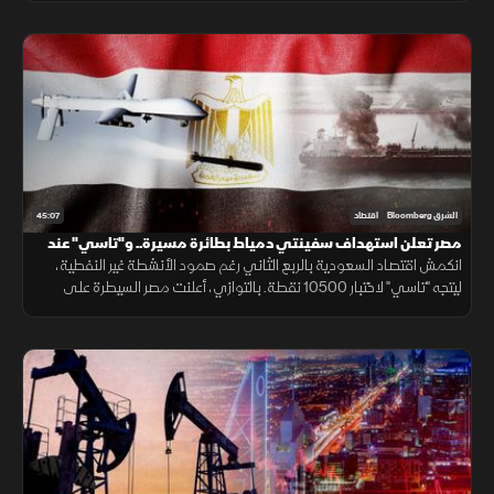
45:07
الشرق Bloomberg
اقتصاد
مصر تعلن استهداف سفينتي دمياط بطائرة مسيرة.. و"تاسي" عند
10500 نقطة
انكمش اقتصاد السعودية بالربع الثاني رغم صمود الأنشطة غير النفطية،
ليتجه "تاسي" لاختبار 10500 نقطة. بالتوازي، أعلنت مصر السيطرة على
حريق ميناء دمياط الناجم عن مسيّرة ورفعت واردات المازوت بنسبة 80%.