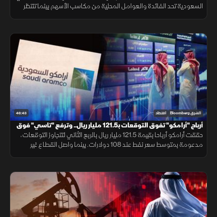
السعودية تحد الفائدة والعوامل المحلية من مكاسب الأسهم بينما تنتظر
السوق انحسار التوترات أو خفض الفائدة لدعم تاسي.
46:43
الشرق Bloomberg
اقتصاد
أرباح "أرامكو" تفوق التوقعات بـ121.5 مليار ريال.. وترفع "تاسي" فوق
10800 نقطة
حققت أرامكو أرباحا بقيمة 121.5 مليار ريال بالربع الثاني لتتجاوز التوقعات،
مدعومة بمتوسط سعر نفط عند 108 دولارات. بينما واصل القطاع غير
النفطي بالسعودية نموه للشهر الرابع بفضل الطلب القوي.