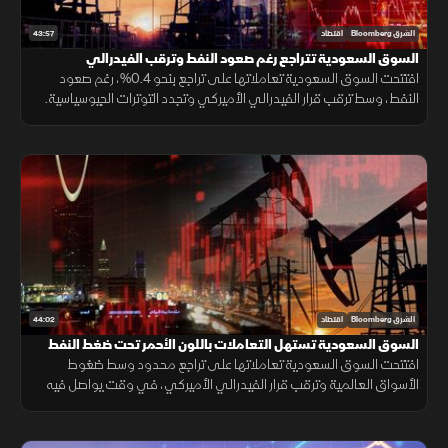
43:57
الشرق Bloomberg
اقتصاد
السوق السعودية تتراجع رغم صعود النفط وترقب الفيدرالي
افتتحت السوق السعودية تعاملاتها على تراجع بنحو 0.4%، رغم صعود
النفط، وسط ترقب قرار الفيدرالي الأميركي وتجدد التوترات الجيوسياسية.
كما ضغطت نتائج سابك، التي قلصت خسائرها لكنها خالفت توقعات الأرباح.
44:02
الشرق Bloomberg
اقتصاد
السوق السعودية تستهل التعاملات باللون الأحمر تحت ضغط النفط
افتتحت السوق السعودية تعاملاتها على تراجع محدود وسط ضغوط
الأسواق العالمية وترقب قرار الفيدرالي الأميركي، في وقت يواصل فيه
المستثمرون متابعة نتائج الشركات وتطورات الهدنة بين واشنطن وطهران.