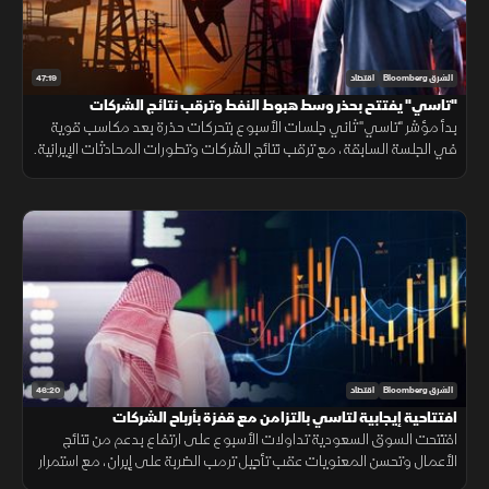
47:19
الشرق Bloomberg
اقتصاد
"تاسي" يفتتح بحذر وسط هبوط النفط وترقب نتائج الشركات
بدأ مؤشر "تاسي" ثاني جلسات الأسبوع بتحركات حذرة بعد مكاسب قوية
في الجلسة السابقة، مع ترقب نتائج الشركات وتطورات المحادثات الإيرانية.
ورغم الهبوط الحاد في أسعار النفط، حافظت الأسهم القيادية على تماسكها
46:20
الشرق Bloomberg
اقتصاد
افتتاحية إيجابية لتاسي بالتزامن مع قفزة بأرباح الشركات
افتتحت السوق السعودية تداولات الأسبوع على ارتفاع بدعم من نتائج
الأعمال وتحسن المعنويات عقب تأجيل ترمب الضربة على إيران، مع استمرار
ترقب نتائج الشركات وحركة أسعار الطاقة.