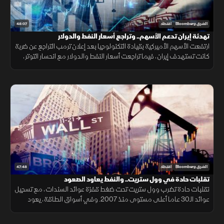
48:07
الشرق Bloomberg
اقتصاد
تهدئة إيران تدعم الأسهم.. وتراجع أسعار النفط والدولار
ارتفعت الأسهم الأميركية بقيادة التكنولوجيا بعد إعلان ترمب التراجع عن ضربة
كانت تستهدف إيران، فيما تراجعت أسعار النفط والدولار مع انحسار التوتر،
بينما حافظ الذهب على تماسكه وسط ترقب التطورات.
47:48
الشرق Bloomberg
اقتصاد
تقلبات حادة في وول ستريت.. والنفط يعاود الصعود
تقلبات حادة تضرب وول ستريت تحت ضغط قفزة عوائد السندات، مع تسجيل
عوائد الـ30 عاما أعلى مستوى منذ 2007. وفي أسواق الطاقة، يعود
النفط للصعود بعد الهجوم الإيراني على ناقلتين بمضيق هرمز