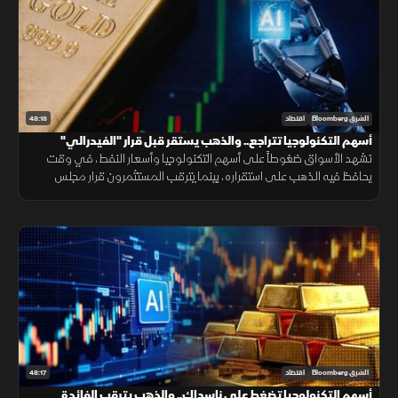
48:18
الشرق Bloomberg
اقتصاد
أسهم التكنولوجيا تتراجع.. والذهب يستقر قبل قرار "الفيدرالي"
تشهد الأسواق ضغوطاً على أسهم التكنولوجيا وأسعار النفط، في وقت
يحافظ فيه الذهب على استقراره، بينما يترقب المستثمرون قرار مجلس
الاحتياطي الفيدرالي واتجاه السياسة النقدية.
48:17
الشرق Bloomberg
اقتصاد
أسهم التكنولوجيا تضغط على ناسداك.. والذهب يترقب الفائدة