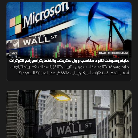
48:50
الشرق Bloomberg
اقتصاد
مايكروسوفت تقود مكاسب وول ستريت.. والنفط يتراجع رغم التوترات
مايكروسوفت تقود مكاسب وول ستريت وتقفز بناسداك 2%، بينما تراجعت
أسعار النفط رغم توترات أميركا وإيران، وانخفض عجز الميزانية السعودية
لأدنى مستوى منذ 7 فصول بدعم نمو الإيرادات النفطية وغير النفطية.