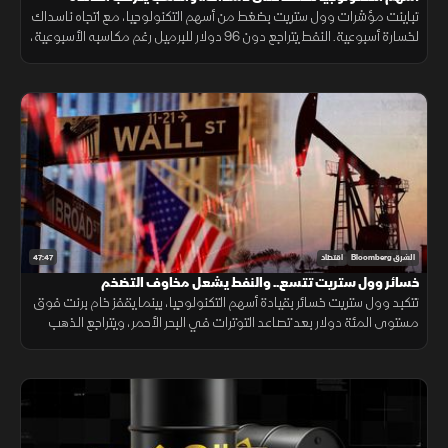
تباينت مؤشرات وول ستريت بضغط من أسهم التكنولوجيا، مع اتجاه ناسداك
لخسارة أسبوعية. النفط يتراجع دون 96 دولار للبرميل رغم مكاسبه الأسبوعية،
فيما يستقر الذهب ترقباً للتطورات الجيوسياسية والفائدة.
47:47
الشرق Bloomberg
اقتصاد
خسائر وول ستريت تتسع.. والنفط يشعل مخاوف التضخم
تتكبد وول ستريت خسائر بقيادة أسهم التكنولوجيا، بينما يقفز خام برنت فوق
مستوى المئة دولار بعد تصاعد التوترات في البحر الأحمر، ويتراجع الذهب
مع ارتفاع توقعات الفائدة.