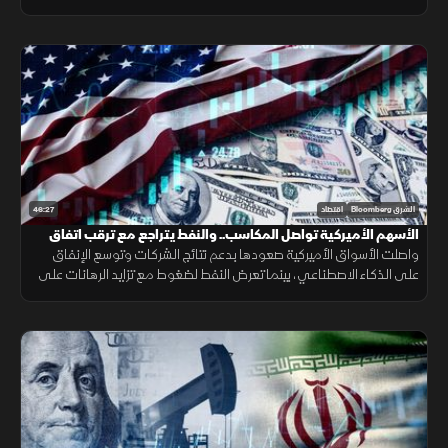
سجل الذهب مكاسب جديدة.
46:27
الشرق Bloomberg
اقتصاد
الأسهم الأميركية تواصل المكاسب.. والنفط يتراجع مع ترقب اتفاق
إيران
واصلت الأسواق الأميركية صعودها بدعم نتائج الشركات وتوسع الإنفاق
على الذكاء الاصطناعي، بينما تعرض النفط لضغوط مع تزايد الرهانات على
انفراج محتمل في الملف الإيراني وتحسن توقعات الإمدادات.