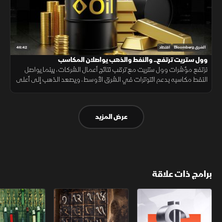
46:42
الشرق Bloomberg
اقتصاد
وول ستريت ترتفع.. والنفط والذهب يواصلان المكاسب
ترتفع مؤشرات وول ستريت مع ترقب نتائج أعمال الشركات، بينما يواصل
النفط مكاسبه بدعم التوترات في الشرق الأوسط، ويصعد الذهب إلى أعلى
مستوياته في أسبوعين مع تنامي الطلب على الملاذات الآمنة.
عرض المزيد
برامج ذات علاقة
الأسواق الأميركية
ملحمة الأرقام
سلاسل الاستهل