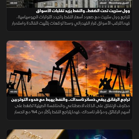
46:03
الشرق Bloomberg
اقتصاد
وول ستريت تحت الضغط.. والنفط يزيد تقلبات الأسواق
تتراجع وول ستريت مع صعود أسعار النفط وتجدد التوترات الجيوسياسية،
فيما تترقب الأسواق قرار الفيدرالي وسط توقعات بتثبيت الفائدة واستمرار
الضبابية.
45:00
الشرق Bloomberg
اقتصاد
تراجع الرقائق يبقي خسائر ناسداك.. والنفط يهبط مع هدوء التوتر بين
واشنطن وطهران
مخاوف الإنفاق على الذكاء الاصطناعي والمنافسة الصينية تضغط على
أسهم الرقائق ومؤشر ناسداك، فيما يتراجع النفط بأكثر من 4% مع انحسار
التوتر بين واشنطن وطهران، ويتذبذب الذهب قرب 4000 دولار للأونصة.