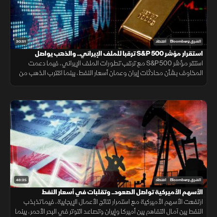
30:51
الشرق Bloomberg
اقتصاد
استقرار مؤشر S&P 500 ترقبا للملف الإيراني.. والذهب يواصل
الصعود
استقر مؤشر S&P 500 مع ترقب تطورات الملف الإيراني، فيما دعمت
المخاوف بشأن محادثات إيران وعمان أسعار النفط، بينما اقترب الذهب من
أعلى مستوى في سبعة أسابيع بدعم من تراجع مخاوف الفائدة.
46:35
الشرق Bloomberg
اقتصاد
الأسهم الأميركية تواصل الصعود.. وتقلبات في أسعار النفط
ارتفعت الأسهم الأميركية مع استمرار نتائج الأعمال الإيجابية، فيما تذبذب
النفط بين آمال التفاهم بين أميركا وإيران وتصاعد التوتر في البحر الأحمر، بينما