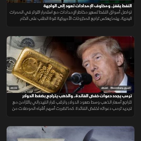
النفط يقفز.. ومخاوف الإمدادات تعود إلى الواجهة
تواصل أسواق النفط تسعير مخاطر الإمدادات مع استمرار التوتر في الممرات
البحرية، بينما يعكس تراجع المخزونات الأميركية قوة الطلب على الخام
والمنتجات النفطية.
49:32
الشرق Bloomberg
اقتصاد
ترمب يجدد دعوات خفض الفائدة.. والذهب يتراجع بضغط الدولار
تتراجع أسعار الذهب وسط صعود الدولار وترقب قرار الفيدرالي بالتزامن مع
تجديد ترمب دعواته لخفض الفائدة. كما تضررت أسهم أشباه الموصلات من
موجة بيع، وأعلنت بكين تعهد واشنطن بسقف رسوم 20%.