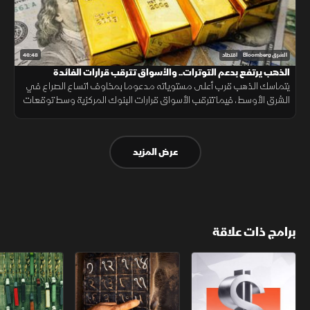
46:48
الشرق Bloomberg
اقتصاد
الذهب يرتفع بدعم التوترات.. والأسواق تترقب قرارات الفائدة
يتماسك الذهب قرب أعلى مستوياته مدعوما بمخاوف اتساع الصراع في
الشرق الأوسط، فيما تترقب الأسواق قرارات البنوك المركزية وسط توقعات
بإبقاء أسعار الفائدة مرتفعة لفترة أطول.
عرض المزيد
برامج ذات علاقة
الأسواق الأميركية
ملحمة الأرقام
سلاسل الاستهل