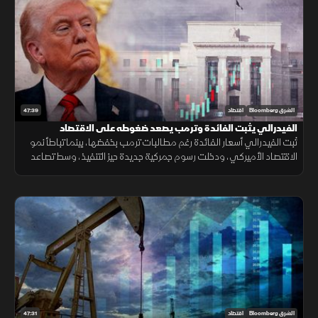
47:39
الشرق Bloomberg
اقتصاد
الفيدرالي يثبت الفائدة وترمب يصعد ضغوطه على الاقتصاد
ثبت الفيدرالي أسعار الفائدة رغم مطالبات ترمب بخفضها، بينما تباطأ نمو
الاقتصاد الأميركي، ودخلت رسوم جمركية جديدة حيز التنفيذ، وسط تصاعد
التوتر مع إيران وتقلب أسعار النفط.
47:31
الشرق Bloomberg
اقتصاد