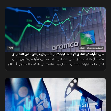
47:48
الشرق Bloomberg
اقتصاد
مرونة أرامكو تقلص أثر الاضطرابات.. والأسواق تراهن على التفاوض
تضغط أزمة المعروض على النفط، بينما تدعم مرونة أرامكو قدرتها على
احتواء الاضطرابات. وتبقى مخاطر هرمز قائمة، فيما تشدد الأسواق الأوضاع
وتتوسع شركات الطيران في الشحن الجوي.