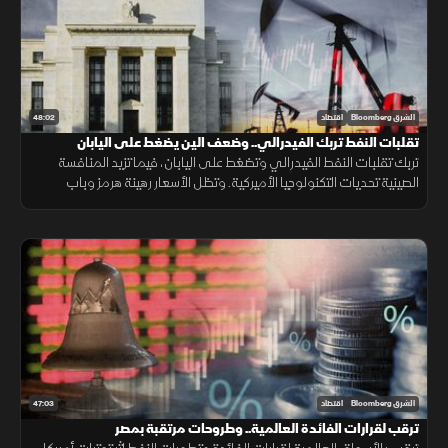
48:02
الشرق Bloomberg
اقتصاد
تقلبات النفط تربك الفيدرالي.. وضعف الين يضغط على اليابان
تربك تقلبات النفط الفيدرالي وتضغط على اليابان، فيما تزيد المنافسة
الصينية تحديات التكنولوجيا الأميركية. وتظل الأسعار رهينة هرمز وباب
المندب، ما يدفع الخليج لتنويع مسارات التصدير.
47:03
الشرق Bloomberg
اقتصاد
ترقب لقرارات الفائدة العالمية.. وطروحات مرتقبة بمصر