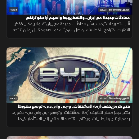
48:24
الشرق Bloomberg
اقتصاد
محادثات جديدة مع إيران.. والنفط يهبط وأسهم أرامكو ترتفع
أثارت تصريحات ترمب بشأن محادثات جديدة مع إيران تفاؤلا بإمكان خفض
التوترات، فتراجع النفط، بينما واصل سهم أرامكو الصعود قبيل إعلان نتائجه،
مع تأكيد أميركي على دعم استقرار الين.
48:41
الشرق Bloomberg
اقتصاد
فتح هرمز يخفف أزمة المشتقات.. و«بي واي دي» توسع حضورها
يفتح هرمز مسارا لتخفيف أزمة المشتقات، وتوسع «بي واي دي» حضورها
بدعم الإنتاج والبطاريات. ويحتاج الاقتصاد الألماني إلى الاستثمار، فيما
تترقب العملات المشفرة السيولة والتشريعات.