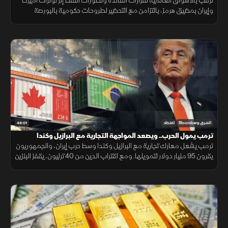
ترقب بالأسواق العالمية لقرارات الفائدة وتطورات النفط إثر توترات أميركا
وإيران بمضيق هرمز، بالتزامن مع التحضير لطروحات حكومية بالبورصة
المصرية واستقرار البتكوين ومتابعة أرباح التكنولوجيا.
48:01
الشرق Bloomberg
اقتصاد
ترمب يمول الحرب.. ويصعد المواجهة التجارية مع البرازيل وكندا
ترمب يشعل معارك تجارية مع البرازيل وكندا وسط حرب إيران، والجمهوريون
يقرون 95 مليار دولار لتمويلها. ومع اقتراب الدين من 40 ترليون، يقفز البنزين
24% والنفط يلامس 100 دولار.