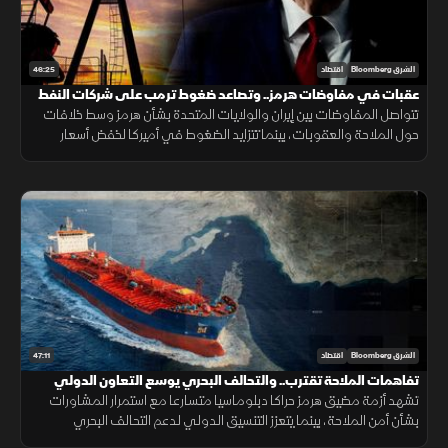
46:25
الشرق Bloomberg
اقتصاد
عقبات في مفاوضات هرمز.. وتصاعد ضغوط ترمب على شركات النفط
تتواصل المفاوضات بين إيران والولايات المتحدة بشأن هرمز وسط خلافات
حول الملاحة والعقوبات، بينما تتزايد الضغوط في أميركا لخفض أسعار
البنزين مع استمرار الجدل الاقتصادي قبيل الانتخابات.
47:11
الشرق Bloomberg
اقتصاد
تفاهمات الملاحة تقترب.. والتحالف البحري يوسع التعاون الدولي
تشهد أزمة مضيق هرمز حراكا دبلوماسيا متسارعا مع استمرار المشاورات
بشأن أمن الملاحة، بينما يتعزز التنسيق الدولي لدعم التحالف البحري
الدفاعي متعدد الجنسيات لحماية الممرات البحرية وخطوط التجارة.