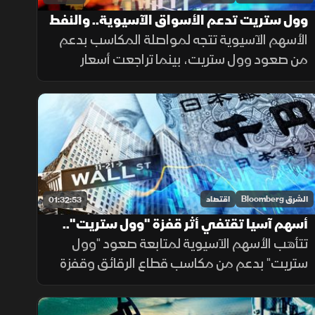
وول ستريت تدعم الأسواق الآسيوية.. والنفط
دون 80 دولارا
الأسهم الآسيوية تتجه لمواصلة المكاسب بدعم
من صعود وول ستريت، بينما تراجعت أسعار
النفط دون 80 دولارا مع تنامي التوقعات باتفاق
مؤقت بشأن مضيق هرمز، وسط تباين في أداء
الشركات.
الشرق Bloomberg
اقتصاد
01:32:53
أسهم آسيا تقتفي أثر قفزة "وول ستريت"..
و"الين" يترقب قرار الفائدة
تتأهب الأسهم الآسيوية لمتابعة صعود "وول
ستريت" بدعم من مكاسب قطاع الرقائق وقفزة
مايكروسوفت بـ450 مليار دولار، رغم ضغوط
"أبل". بينما يترقب المستثمرون قرارا حاسما لبنك