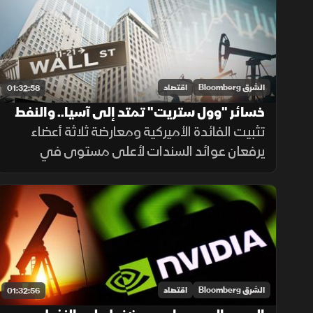
نيسان توقعات المحللين.
الشرق Bloomberg
اقتصاد
01:32:58
خسائر "وول ستريت" تمتد إلى آسيا.. والنفط
يشتعل بعد تلويح ترمب بضرب إيران
تثبيت الفائدة الأميركية ومعارضة ثلاثة أعضاء
يرفعان عوائد السندات لأعلى مستوى في
عقدين. بالتزامن مع قفزة بأسعار برنت إثر تلويح
ترمب بالرد عسكريا على إيران. وتباعد أداء أسهم
التكنولوجيا.
الشرق Bloomberg
اقتصاد
01:32:56