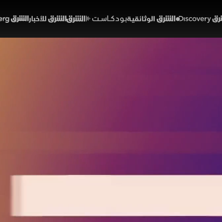
Discover
الشرق الوثائقية
الشرق بودكاست
الشرق للأخبار
الشرق Bloomberg
آسيا تترقب مفاوضات إيران
بالعلاقات مع بكين
01:33:44
اقتصاد
آسيا
 جنوب آسيا لافتتاح حذر بالتزامن مع ارتفاع أسعار خام بر
مستجدات مفاوضات الحرب الإيرانية المعقدة، حيث تتبادل 
لموس، وفي الغضون، تجنبت الدفاع الأميركية ذكر ملف تايو
اتها الكلية مع دولة بكين.
ام برنت
تايوان
الولايات المتحدة
الصين