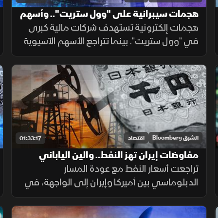
هجمات سيبرانية على "وول ستريت".. وأسهم
آسيا تتراجع مع انحسار زخم التكنولوجيا
هجمات إلكترونية تستهدف شركات مالية كبرى
في "وول ستريت". بينما تتراجع الأسهم الآسيوية
مع فتور زخم التكنولوجيا الأميركية. وتتجه الأنظار
إلى النفط بعد اتفاق بشأن هرمز، ورسوم ترمب
المرتقبة على السيليكون.
الشرق Bloomberg
اقتصاد
01:33:17
مفاوضات إيران تهز النفط.. والين الياباني
يعود إلى الواجهة
تراجعت أسعار النفط مع عودة المسار
الدبلوماسي بين أميركا وإيران إلى الواجهة، في
وقت يترقب المستثمرون خطوات جديدة لدعم
الين الياباني بعد تحركات منسقة بين اليابان