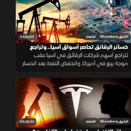
اليابان بعد تدخل رسمي لدعم الين.
الشرق Bloomberg
اقتصاد
01:32:07
خسائر الرقائق تحاصر أسواق آسيا.. وتراجع
النفط بعد تلميحات ترمب بالتهدئة
تتراجع أسهم شركات الرقائق في آسيا عقب
موجة بيع في أميركا. وانخفض النفط بعد انحسار
مخاوف الإمدادات، وتصريح ترمب بشأن اتفاق
مع إيران، وتضررت أسهم "أي إس إم إل" من
تصنيع الصين لمعدات الرقائق.
الشرق Bloomberg
اقتصاد
01:32:33