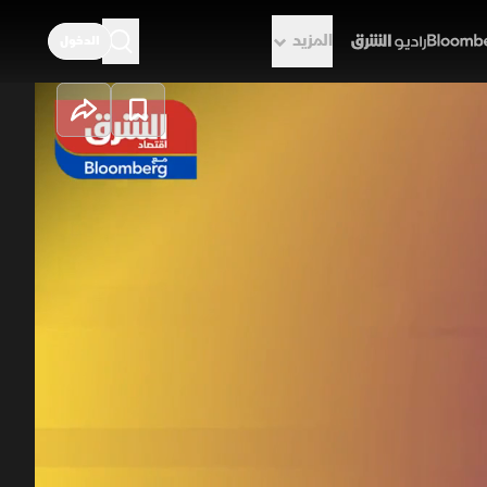
المزيد
الدخول
راديو الشرق
.. وواشنطن
نت العالمي، وسط ترقب المستثمرين
واشنطن وطهران الرسائل دون مؤشرات
ان في حوار شانغريلا، مع الإشادة