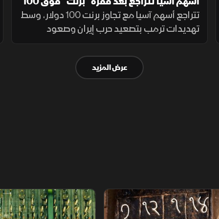
أسهم آسيا تتراجع بعد قفزة "برنت" فوق 100
دولار.. و"إنتل" تتجاوز التوقعات
تتراجع أسهم آسيا مع تجاوز برنت 100 دولار، وسط
تهديدات ترمب بتصعيد حرب إيران وصعود
سندات أميركا. بينما قفز سهم "إنتل" بفضل عملاء
الذكاء الاصطناعي، وتعهدت كامبوديا لـ"بلومبرغ"
عرض المزيد
بمكافحة شبكات الاحتيال.
م
سلاسل الاستهلاك