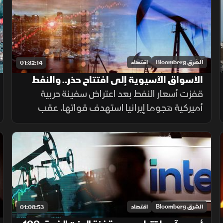
والولايات المتحدة عززت العملة.
الشرق Bloomberg
اقتصاد
01:32:14
الأسواق الآسيوية إلى افتتاح حذر.. والنفط
يقفز
قفزت أسعار النفط بعد اعتراض سفينة حربية
أميركية هجوما إيرانيا استهدف قواتها، عقب
ساعات من استقبال ترمب نتنياهو في البيت
الأبيض، وسط تصاعد المخاوف من تداعيات
التوترات الجيوسياسية على أسواق الطاقة
الشرق Bloomberg
اقتصاد
01:08:53