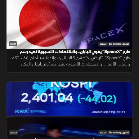
26:11
الشرق Bloomberg
اقتصاد
طرح "SpaceX" يغري اليابان.. والاقتصادات الآسيوية تعيد رسم
أولوياتها
طرح "SpaceX" التاريخي يفتح شهية اليابانيين، وإندونيسيا أمام نزيف الثقة
ورؤوس الأموال. والاقتصادات الآسيوية تعيد رسم أولوياتها، والذكاء
الاصطناعي يقود النمو، وصدمة الطاقة تفرض الإصلاحات.
26:29
الشرق Bloomberg
اقتصاد