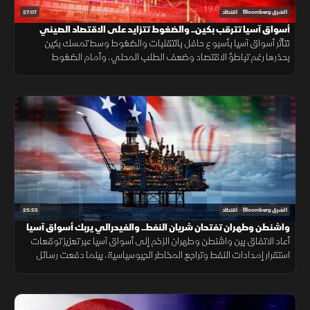
27:07
الشرق Bloomberg
اقتصاد
أسواق آسيا تترقب بكين.. والضغوط تتزايد على الاقتصاد الصيني
تتأثر أسواق آسيا بأسبوع حافل بالتقلبات والضغوط وسط تمسك بكين
بحذرها رغم تباطؤ الاقتصاد وضعف الطلب المحلي، وأمام الضغوط
المتزايدة يبرز تساؤل حول تحرك الحزب الصيني الحاكم لتحفيز النمو
الاقتصادي.
25:55
الشرق Bloomberg
اقتصاد
واشنطن وطهران تفتحان شريان النفط.. والفيدرالي يربك أسواق آسيا
أعاد الاتفاق بين واشنطن وطهران الزخم إلى أسواق آسيا عبر تعزيز توقعات
استقرار إمدادات النفط وتراجع المخاطر الجيوسياسية، بينما دفعت رسائل
الفيدرالي المستثمرين إلى مراجعة رهاناتهم على العملات.