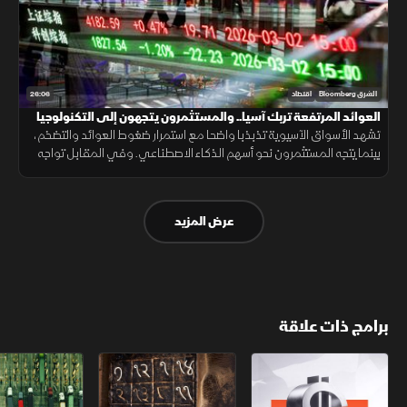
26:06
الشرق Bloomberg
اقتصاد
العوائد المرتفعة تربك آسيا.. والمستثمرون يتجهون إلى التكنولوجيا
تشهد الأسواق الآسيوية تذبذبا واضحا مع استمرار ضغوط العوائد والتضخم،
بينما يتجه المستثمرون نحو أسهم الذكاء الاصطناعي. وفي المقابل تواجه
تاكايتشي تحديا بين دعم النمو واحتواء ارتفاع الأسعار المتسارع.
عرض المزيد
برامج ذات علاقة
الأسواق الأميركية
ملحمة الأرقام
سلاسل الاستهل