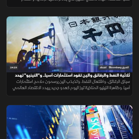
معاقل التفوق الأميركي، من بوابات الذاكرة والرقائق والنماذج.
24:23
الشرق Bloomberg
اقتصاد
ثلاثية النفط والرقائق والين تقود استثمارات آسيا.. و"النينيو" تهدد
العالم
سباق الرقائق، واشتعال النفط، وتذبذب الين يرسمون ملامح استثمارات
آسيا. وظاهرة النينيو المناخية تبرز اليوم كعدو جديد يهدد الاقتصاد العالمي
ومسار التعافي في مرحلة ما بعد الجائحة والحروب المستمرة.