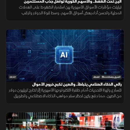
الين تحت الضغط.. والأسهم الكورية تواصل جذب المستثمرين
تباينت مؤشرات الأسواق الآسيوية بين استمرار الضغوط على العملات
المحلية وتحسن أداء بعض أسواق الأسهم، وسط قوة الدولار وترقب
المستثمرين لمسار السياسة النقدية والتطورات الاقتصادية العالمية
28:47
الشرق Bloomberg
اقتصاد
رالي الذكاء الصناعي يتباطأ.. والصين تكبح خروج الأموال
تتسارع وتيرة التحديات أمام طفرة التكنولوجيا الآسيوية إثر تخارج تريليون دولار
من الصين، مما دفع بكين لحظر سفر مواهب الذكاء الاصطناعي وتطويق
المنصات الخارجية، وسط ضغوط تضخمية تضرب قطاع الرقائق.