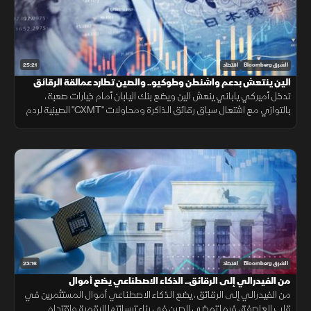
25:21
الشرق Bloomberg
اقتصاد
الين ينتعش بدعم واشنطن وطوكيو.. والصين تطارد عمالقة الرقائق
تدخل أميركي ياباني ينعش الين ويضع بنك اليابان أمام خيارات صعبة،
بالتوازي مع اشتعال سباق رقائق الذاكرة ومحاولات "CXMT" الصينية لردم
الفجوة التقنية مع العمالقة.
23:16
الشرق Bloomberg
اقتصاد
من الفيدرالي إلى الرقائق.. الذكاء الاصطناعي يضع أموال
المستثمرين في قلب العاصفة
من الفيدرالي إلى الرقائق، يضع الذكاء الاصطناعي أموال المستثمرين في
قلب العاصفة، فيما تمضي الصين في بناء ترسانتها الرقمية واقتحام