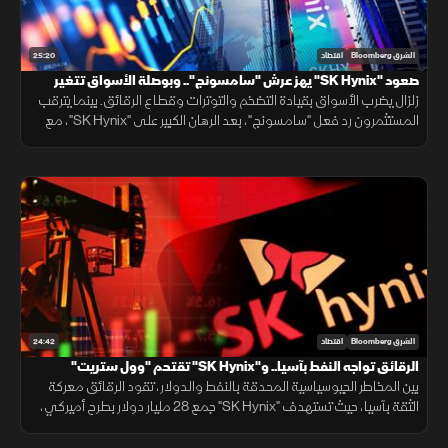
25:20
الشرق Bloomberg
اقتصاد
صعود "SK Hynix" يهز عرش "سامسونج".. وبوصلة الأسواق تتغير
زلزال يضرب الأسواق بقيادة التضخم والتوترات وقطاع الرقائق. بينما يترقب
المستثمرون رد فعل "سامسونج"، بعد الرهان الكبير على "SK Hynix"، مع
انتظار وصول طفرة الذكاء الاصطناعي العالمية إلى ذروتها.
24:42
الشرق Bloomberg
اقتصاد
الرقائق تواجه النفط بآسيا.. و"SK Hynix" تقتحم "وول ستريت"
بين المخاطر الجيوسياسية المحدقة بالنفط والدولار، تقود الرقائق معركة
الثقة بآسيا، حيث تستهدف "SK Hynix" جمع 28 مليار دولار بطرح أميركي،
بعد قفزة سهمها بنحو 260% لتصبح رقائق التكنولوجيا هي الذهب الجديد.