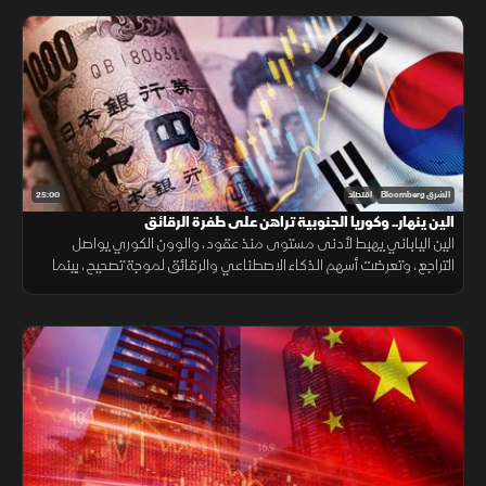
25:00
الشرق Bloomberg
اقتصاد
الين ينهار.. وكوريا الجنوبية تراهن على طفرة الرقائق
الين الياباني يهبط لأدنى مستوى منذ عقود، والوون الكوري يواصل
التراجع، وتعرضت أسهم الذكاء الاصطناعي والرقائق لموجة تصحيح، بينما
تواصل كوريا الجنوبية دعم قطاع أشباه الموصلات باستثمارات كبيرة.