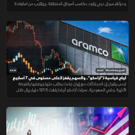
ومؤشر سوق دبي يقود مكاسب أسواق المنطقة، ويقترب من استعادة
مستوى 6 آلاف نقطة، وتاسي يواصل التداول في المنطقة الخضراء
43:16
الشرق Bloomberg
اقتصاد
أرباح قياسية لـ"أرامكو".. والسهم يقفز لأعلى مستوى في 7 أسابيع
ترمب يقول إن المحادثات مع إيران جاءت بطلب منها ويصفها بالفرصة
الأخيرة. وفي السعودية، سجلت أرامكو أرباحا بلغت 121.5 مليار ريال خلال
الربع الثاني، متجاوزة التوقعات، والسهم يقفز لأعلى مستوى في 7 أسابيع