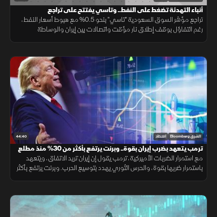
أنباء التهدئة تضغط على النفط.. وتاسي يفتتح على تراجع
تراجع مؤشر السوق السعودية "تاسي" بنحو 0.5% مع هبوط أسعار النفط،
رغم التفاؤل بوقف إطلاق نار مؤقت واتصالات بين إيران والوساطة
العُمانية. وضغطت أسهم أرامكو وسابك وأكوا باور على أداء السوق.
44:40
الشرق Bloomberg
اقتصاد
ترمب يتعهد بضرب إيران بقوة.. وبرنت يرتفع بأكثر من 30% منذ مطلع
يوليو
مع استمرار الضربات الأميركية، ترمب يقول إن إيران تريد الاتفاق، ويتعهد
باستمرار ضربها بقوة، والحرس الثوري يهدد بتوسيع الحرب. وبرنت يرتفع بأكثر
من 30% منذ مطلع يوليو. ومؤشرات الأسهم العالمية تتراجع