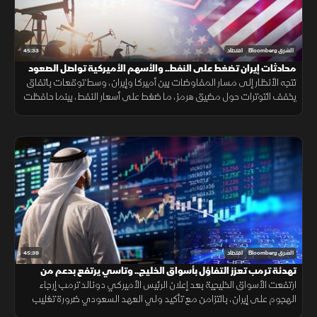
45:33
الشرق Bloomberg
اقتصاد
محادثات إيران تضغط على النفط.. والأسهم الأميركية تواصل الصعود
تتجه الأنظار إلى مسار المفاوضات بين أميركا وإيران، وسط توقعات باتفاق
يخفف التوترات حول مضيق هرمز، ما ضغط على أسعار النفط، بينما حافظت
الأسهم الأميركية على زخمها الصعودي مع استمرار التفاؤل في الأسواق.
45:39
الشرق Bloomberg
اقتصاد
تهدئة ترمب تعزز التفاؤل بأسواق الخليج.. وتاسي يرتفع بدعم من
القياديات
ارتفعت الأسواق الخليجية بعد إعلان الرئيس الأميركي دونالد ترمب إرجاء
الهجوم على إيران، بالتزامن مع تأكيد ولي العهد السعودي ضرورة تغليب
الحوار وخفض التصعيد. وصعد مؤشر السوق السعودية بدعم القياديات