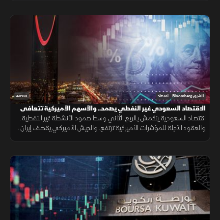
46:30
الشرق Bloomberg
اقتصاد
الاقتصاد السعودي غير النفطي يصمد.. والأسهم الأميركية تتعافى
اقتصاد السعودية ينكمش بالربع الثاني وسط صمود الأنشطة غير النفطية.
والعقود الآجلة للمؤشرات الأميركية ترتفع. والجيش الأميركي يقصف إيران،
ويقول إنه يهدف لتقليص قدرتها ووكلائها على تهديد أمن المنطقة