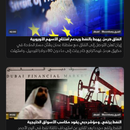
42:30
الشرق Bloomberg
اقتصاد
اتفاق هرمز.. يهبط بالنفط ويدعم افتتاح الأسهم الأوروبية
إيران تعلن التوصل إلى اتفاق مع سلطنة عمان بشأن مسار الملاحة في
مضيق هرمز، فيما تراجع خام برنت إلى ما دون 80 دولارا للبرميل، واستهلت
مؤشرات الأسهم الأوروبية تعاملاتها على ارتفاع.
41:32
الشرق Bloomberg
اقتصاد
النفط يرتفع.. ومؤشر دبي يقود مكاسب الأسواق الخليجية
النفط يرتفع مجددا بعد تقارير عن استهداف ناقلة نفط في البحر الأحمر.