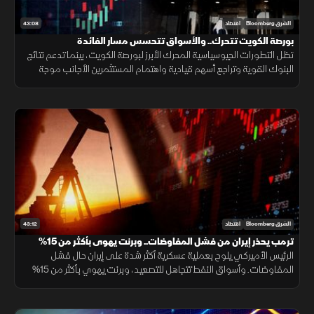
43:08
الشرق Bloomberg
اقتصاد
بورصة الكويت تتحرك.. والأسواق تتحسس مسار الفائدة
تظل التطورات الجيوسياسية المحرك الأبرز لبورصة الكويت، بينما تدعم نتائج
البنوك القوية وتراجع أسهم قيادية واهتمام المستثمرين الأجانب موجة
الشراء الأخيرة مع تعزيز الإنفاق الحكومي والمشاريع الجديدة للثقة.
43:12
الشرق Bloomberg
اقتصاد
ترمب يحذر إيران من فشل المفاوضات.. وبرنت يهوى بأكثر من 15%
الرئيس الأميركي يلوح بعملية عسكرية أكثر شدة على إيران حال فشل
المفاوضات. وأسواق النفط تتجاهل للتصعيد، وبرنت يهوي بأكثر من 15%
في 3 جلسات. وموجة بيع حادة على مؤشرات الأسهم العالمية.