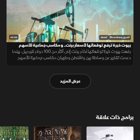
43:36
الشرق Bloomberg
اقتصاد
بيوت خبرة ترفع توقعاتها لأسعار برنت.. ومكاسب جماعية للأسهم
العالمية
رفعت بيوت خبرة توقعاتها لخام برنت إلى أكثر من 100 دولار للبرميل، بينما
دعمت تقارير عن وساطة بين واشنطن وطهران مكاسب جماعية للأسهم
العالمية. وفي لبنان، بدأ الجيش الانتشار في بلدة زوطر الغربية
عرض المزيد
برامج ذات علاقة
الأسواق الأميركية
ملحمة الأرقام
سلاسل الاستهل