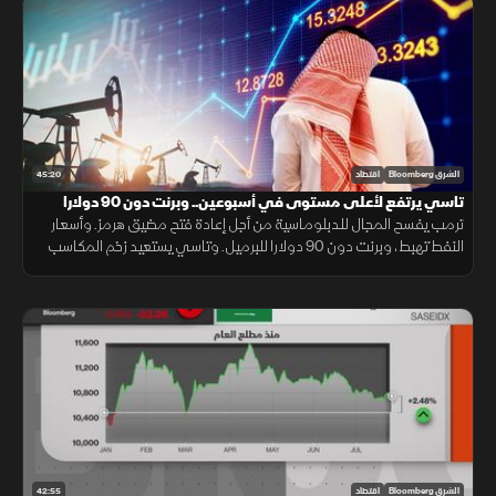
45:20
الشرق Bloomberg
اقتصاد
تاسي يرتفع لأعلى مستوى في أسبوعين.. وبرنت دون 90 دولارا
ترمب يفسح المجال للدبلوماسية من أجل إعادة فتح مضيق هرمز. وأسعار
النفط تهبط، وبرنت دون 90 دولارا للبرميل. وتاسي يستعيد زخم المكاسب
ويرتفع لأعلى مستوى في أسبوعين بدعم من أرباح الشركات
42:55
الشرق Bloomberg
اقتصاد