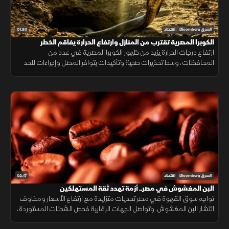
01:50
الشرق Bloomberg
اقتصاد
الكوبرا المصرية تقترب من المنازل وارتفاع الحرارة يفاقم الخطر
ارتفاع درجات الحرارة يزيد من ظهور الكوبرا المصرية في عدد من
المحافظات، وسط تحذيرات صحية وتأكيدات بتوافر المصل وإجراءات للحد
من انتشارها.
02:17
الشرق Bloomberg
اقتصاد
البن المغشوش في مصر.. أزمة تهدد ثقة المستهلكين
تواجه سوق القهوة في مصر تحديات متزايدة مع ارتفاع الأسعار ومخاوف
انتشار البن المغشوش. وتواصل الجهات الرقابية فحص الشحنات المستوردة،
فيما ينصح مختصون بشراء البن من مصادر موثوقة لضمان الجودة.