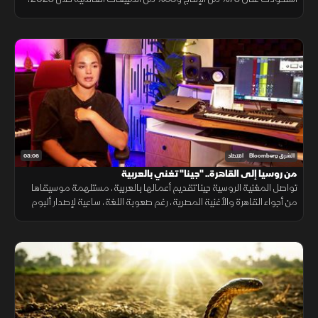
مع استمرار تفوق شركاتها وعلى رأسها "BYD" التي تجاوزت "تسلا".
03:06
الشرق Bloomberg
اقتصاد
من روسيا إلى القاهرة.. "جينا" تغني بالعربية
تواصل المغنية الروسية جينا تقديم أعمالها بالعربية، مستلهمة موسيقاها
من أجواء القاهرة والأغنية المصرية، رغم صعوبة اللغة، ساعية لإصدار ألبوم
كامل وبناء قاعدة جماهيرية داخل مصر.