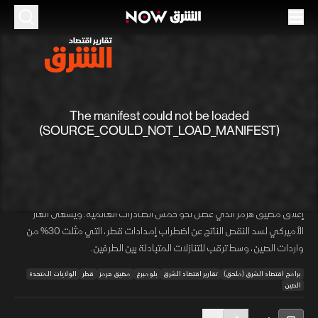
الموسم 2026
هل يسد الغاز الأميركي عجز الإمدادات القطرية
في الصين؟
(SOURCE_COULD_NOT_LOAD_MANIFEST)
14 مايو 2026
02:00
اقتصاد
تقارير اقتصاد الشرق
توقعت "وكالة بلومبرغ" زيادة مشتريات الصين من الغاز الأميركي عقب قمة
00:01
/
00:00
ترمب وشي، خاصة بعدما أعادت أزمة الشرق الأوسط خلط أوراق الطاقة إثر
إغلاق مضيق هرمز الذي عطل نحو خمس الصادرات العالمية. ويسعى الغاز
الأميركي لسد النقص الناتج عن اضطراب إمدادات قطر، التي مثلت 30% من
واردات الصين، وسط ترقب للتنازلات المتبادلة بين الطرفين.
برامج اقتصاد الشرق (ملحق)
تقارير اقتصاد الشرق
بلومبرغ
مضيق هرمز
قطر
الولايات المتحدة
الصين