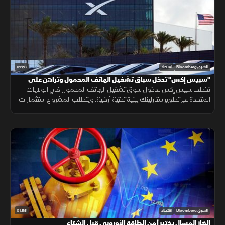
01:23
الشرق Bloomberg
اقتصاد
"سبيس إكس" تدخل سباق تشغيل الهاتف المحمول وتراهن على
"ستارلينك"
تخطط سبيس إكس لدخول سوق تشغيل الهاتف المحمول في الولايات
المتحدة عبر تطوير ستارلينك ببنية تحتية أرضية. ويتطلب المشروع استثمارات
ضخمة وأبراجًا وطيفًا تردديًا، وسط رفض شركات الاتصالات إتاحة شبكاتها لها.
01:55
الشرق Bloomberg
اقتصاد
الغاز المسال يختبر أمن الطاقة الأوروبي قبل الشتاء