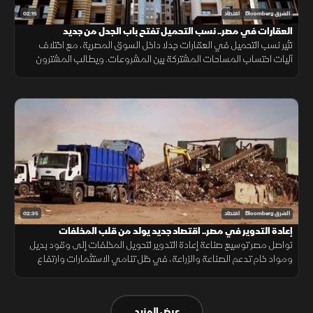
02:15
الشرق Bloomberg
اقتصاد
العقارات في مصر.. نسب التحميل تفتح باب الجدل من جديد
تثير نسب التحميل في العقارات جدلا داخل السوق المصرية، مع اختلاف
آليات احتساب المساحات المشتركة بين المشروعات. ويطالب المشترون
بمزيد من الشفافية عن المساحة الصافية قبل التعاقد، بما يضمن وضوح
التكلفة.
02:35
الشرق Bloomberg
اقتصاد
إعادة التدوير في مصر.. اقتصاد جديد يولد من قلب المخلفات
تواصل مصر توسيع صناعة إعادة التدوير لتحويل المخلفات إلى وقود بديل
ومواد خام تدعم الصناعة والزراعة، في ظل تنامي الاستثمارات وارتفاع
الطلب على حلول أقل تكلفة وأكثر استدامة.
عرض المزيد