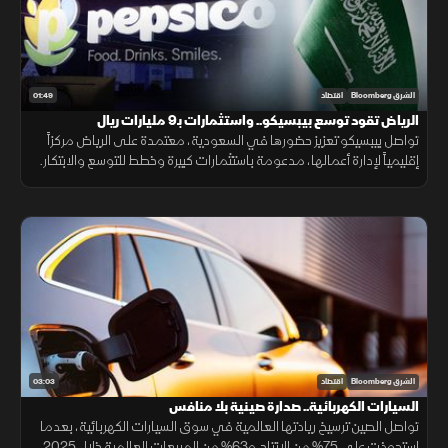
01:49
الشرق Bloomberg
اقتصاد
الرياض تقود توسع بيبسيكو.. واستثمارات بـ9 مليارات ريال
تواصل بيبسيكو تعزيز حضورها في السعودية، معتمدة على الرياض مركزاً
إقليمياً لإدارة أعمالها، مدعومة باستثمارات كبيرة وخطط للتوسع والابتكار.
03:03
الشرق Bloomberg
اقتصاد
السيارات الكهربائية.. صدارة صينية بلا منافس
تواصل الصين ترسيخ ريادتها العالمية في سوق السيارات الكهربائية، بعدما
استحوذت على 75% من الإنتاج و63% من المبيعات العالمية خلال 2025،