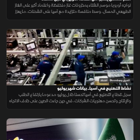
تواجه أوروبا موسم الشتاء بمخزونات غاز منخفضة واعتماد أكبر على الغاز
الطبيعي المسال، وسط منافسة متزايدة مع آسيا على الشحنات، ما يعزز
احتمالات ارتفاع تكاليف الطاقة.
01:49
الشرق Bloomberg
اقتصاد
نشاط التصنيع في آسيا.. بيانات شهر يوليو
سجل قطاع التصنيع في آسيا تحسنا خلال يوليو مدعوما بارتفاع الطلب
والإنتاج وتحسن معنويات الشركات، في حين جاءت الصين على خلاف الاتجاه
مع استمرار انكماش نشاط المصانع.