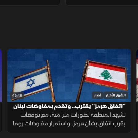
الشرق للأخبار
أخبار
43:46
"اتفاق هرمز" يقترب.. وتقدم بمفاوضات لبنان
وإسرائيل
تشهد المنطقة تطورات متزامنة، مع توقعات
بقرب اتفاق بشأن هرمز، واستمرار مفاوضات روما
حول لبنان، بالتوازي مع غارات إسرائيلية على