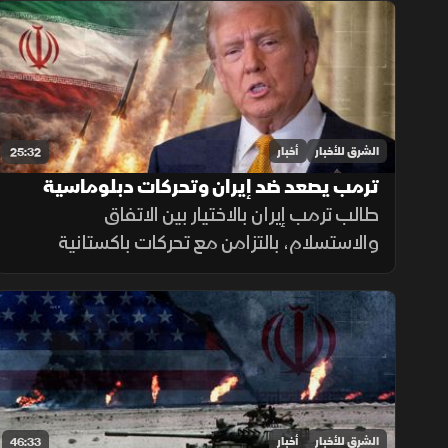
في اليمن، ومباحثات لبنانية إسرائيلية، وانفجارا
في جرمانا بريف دمشق.
الشرق للأخبار
أخبار
25:32
ترمب يصعد ضد إيران وتحركات دبلوماسية
بشأن غزة ولبنان
طالب ترمب إيران بالاختيار بين الاتفاق
والاستسلام، بالتزامن مع تحركات باكستانية
للوساطة، وضغوط لوقف الهجمات على غزة
وتسريع تنفيذ المرحلة التالية من الاتفاق في
لبنان.
الشرق للأخبار
أخبار
46:33