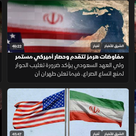
الجنوب، وتحذيرات عربية من التصعيد في القدس
المحتلة.
الشرق للأخبار
أخبار
46:22
مفاوضات هرمز تتقدم وحصار أميركي مستمر
على إيران
ولي العهد السعودي يؤكد ضرورة تغليب الحوار
لمنع اتساع الصراع، فيما تعلن طهران أن
مفاوضاتها مع سلطنة عمان بشأن مضيق هرمز
دخلت مراحلها النهائية.
الشرق للأخبار
أخبار
45:47