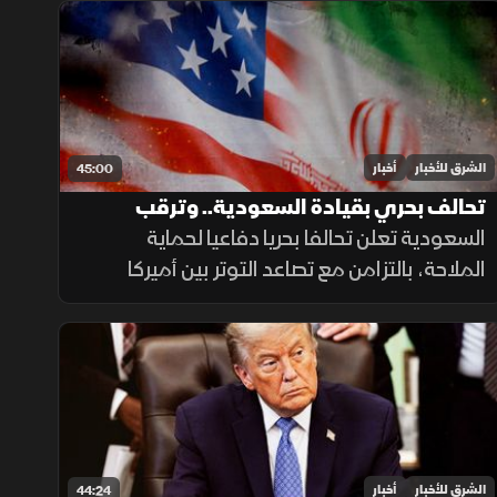
مسقط، بالتزامن مع تطورات في مفاوضات
لبنان وإسرائيل ومستجدات العمليات في غزة.
الشرق للأخبار
أخبار
45:00
تحالف بحري بقيادة السعودية.. وترقب
لتصعيد أميركي ضد إيران
السعودية تعلن تحالفا بحريا دفاعيا لحماية
الملاحة، بالتزامن مع تصاعد التوتر بين أميركا
وإيران. وفي لبنان تتواصل جهود تثبيت الاستقرار،
بينما تحقق الميزانية السعودية تحسنا مع تراجع
العجز.
الشرق للأخبار
أخبار
44:24