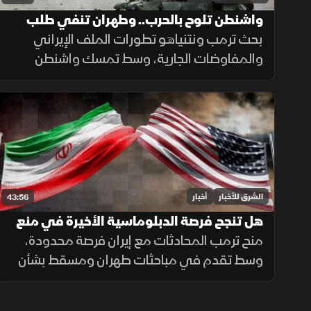
واشنطن تلوح بالحرب.. وطهران تنفي طلب
التفاوض
بحث ترمب ونتنياهو تطورات الملف الإيراني
والمفاوضات الجارية، وسط تمسك واشنطن
بالحل الدبلوماسي مع الإبقاء على خيار التصعيد
إذا لم تُفضِ المحادثات إلى اتفاق.
الشرق للأخبار
أخبار
43:56
هل تنجح فرصة الدبلوماسية الأخيرة في منع
حرب أوسع مع إيران؟
منح ترمب المحادثات مع إيران فرصة محدودة،
وسط تقدم في مباحثات طهران ومسقط بشأن
هرمز، بالتزامن مع تصعيد إسرائيلي في لبنان
والضفة الغربية وتطورات ميدانية في السودان.