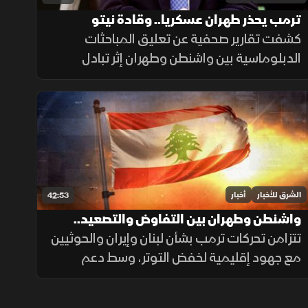
ترمب يحذر طهران عسكريا.. وقادة نيتو
يخشون نقص الدعم
كشفت تقارير صحفية عن تعليق المباحثات
الدبلوماسية بين واشنطن وطهران إثر تبادل
القصف الجوي بمضيق هرمز، وسط تحذيرات من
مغبة مواصلة انتهاك وقف القتال وتأكيدات
بمواصلة حماية الملاحة البحرية.
الشرق للأخبار
أخبار
42:53
واشنطن وطهران بين التفاوض والتصعيد..
ولبنان في دائرة الدعم
تتزامن تحركات ترمب بشأن لبنان وإيران والحوثيين
مع جهود إقليمية لخفض التوتر، وسط دعم
أميركي لبيروت وترتيبات جنوب لبنان، بالتوازي
مع جهود العراق لمواجهة انتشار تصنيع الطائرات