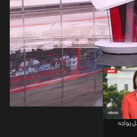
00:12
/
44:55
05:00
هل يواجه