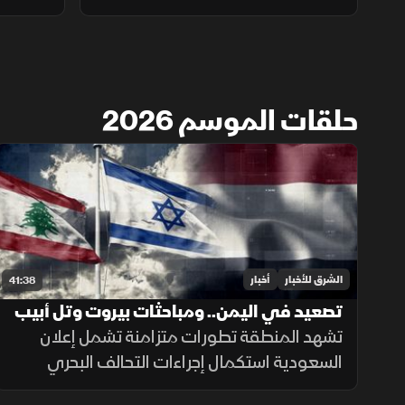
حلقات الموسم 2026
الشرق للأخبار
أخبار
41:38
تصعيد في اليمن.. ومباحثات بيروت وتل أبيب
تتواصل
تشهد المنطقة تطورات متزامنة تشمل إعلان
السعودية استكمال إجراءات التحالف البحري
الدفاعي، ومراجعة إيران لاتفاق هرمز، وتصعيدا