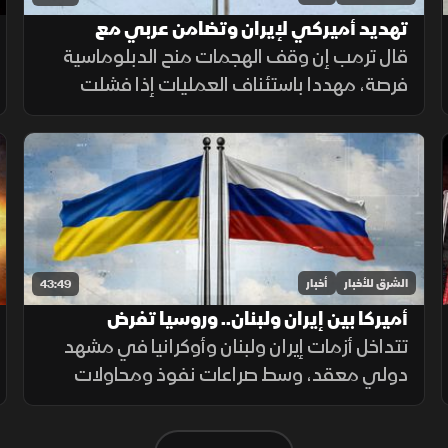
تهديد أميركي لإيران وتضامن عربي مع
السعودية وتصعيد في الضفة
قال ترمب إن وقف الهجمات منح الدبلوماسية
فرصة، مهددا باستئناف العمليات إذا فشلت
المفاوضات، بالتزامن مع تضامن عربي وخليجي
مع السعودية وتصعيد إسرائيلي جديد في
الضفة الغربية.
الشرق للأخبار
أخبار
43:49
أميركا بين إيران ولبنان.. وروسيا تفرض
حساباتها في أوكرانيا
تتداخل أزمات إيران ولبنان وأوكرانيا في مشهد
دولي معقد، وسط صراعات نفوذ ومحاولات
دبلوماسية ترسم ملامح المرحلة المقبلة.