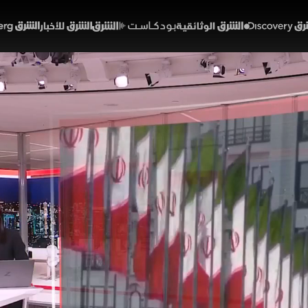
Discover
الشرق الوثائقية
الشرق بودكاست
الشرق للأخبار
الشرق Bloomberg
جح مفاوضات إيران في تجاوز 
44:55
أخبار
شرق
 التفاهم بين الولايات المتحدة وإيران حيز التنفيذ مع بدء م
ات أميركية بالاستعداد لجميع السيناريوهات، وفي المقاب
نما عادت حركة الملاحة تدريجياً في مضيق هرمز مع استمرار مت
إيران
حرب إيران وإسرائيل
الولايات المتحدة