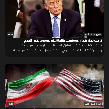
44:24
الشرق للأخبار
أخبار
ترمب يحذر طهران عسكريا.. وقادة نيتو يخشون نقص الدعم
كشفت تقارير صحفية عن تعليق المباحثات الدبلوماسية بين واشنطن
وطهران إثر تبادل القصف الجوي بمضيق هرمز، وسط تحذيرات من مغبة
مواصلة انتهاك وقف القتال وتأكيدات بمواصلة حماية الملاحة البحرية.
43:56
الشرق للأخبار
أخبار