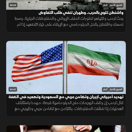
46:33
الشرق للأخبار
أخبار
واشنطن تلوح بالحرب.. وطهران تنفي طلب التفاوض
بحث ترمب ونتنياهو تطورات الملف الإيراني والمفاوضات الجارية، وسط
تمسك واشنطن بالحل الدبلوماسي مع الإبقاء على خيار التصعيد إذا لم
تُفضِ المحادثات إلى اتفاق.
45:47
الشرق للأخبار
أخبار
تهديد أميركي لإيران وتضامن عربي مع السعودية وتصعيد في الضفة
قال ترمب إن وقف الهجمات منح الدبلوماسية فرصة، مهددا باستئناف
العمليات إذا فشلت المفاوضات، بالتزامن مع تضامن عربي وخليجي مع
السعودية وتصعيد إسرائيلي جديد في الضفة الغربية.