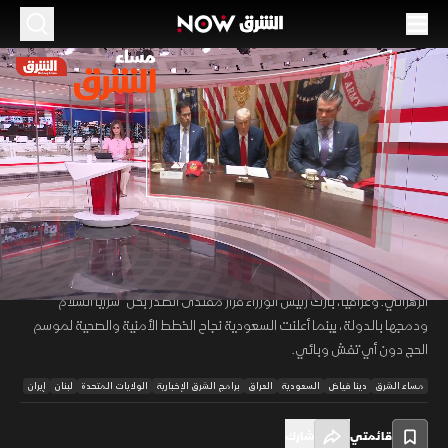
الموسم 2026
العراق يشيد بقرار "سرايا السلام".. والسعودية
تعلن نجاح الحج
27 مايو 2026
45:33
أخبار
مساء الشرق
حذر ترمب من عودة أميركا لإتمام المهمة إذا فشلت الدبلوماسية مع إيران.
00:12
/
45:33
وميدانيا، طالب الجيش الإسرائيلي سكان جنوب لبنان بالانتقال شمال نهر
الزهراني. وعراقيا، بارك رئيس الوزراء قرار مقتدى الصدر بحل "سرايا السلام"
ودمجها بالدولة، بينما أعلنت السعودية نجاح الخطط الأمنية والصحية لموسم
الحج دون أي تفش وبائي.
مساء الشرق
دينا فياض
السعودية
العراق
برامج الشرق الإخبارية
الولايات المتحدة
لبنان
إيران
قائمتي
شارك