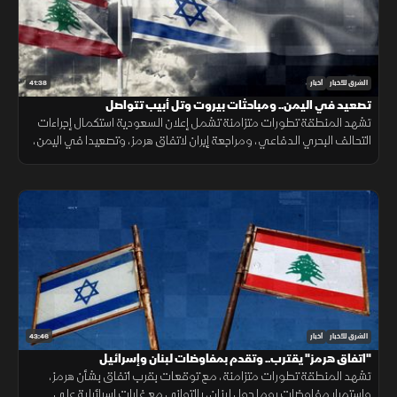
41:38
الشرق للأخبار
أخبار
تصعيد في اليمن.. ومباحثات بيروت وتل أبيب تتواصل
تشهد المنطقة تطورات متزامنة تشمل إعلان السعودية استكمال إجراءات
التحالف البحري الدفاعي، ومراجعة إيران لاتفاق هرمز، وتصعيدا في اليمن،
ومباحثات لبنانية إسرائيلية، وانفجارا في جرمانا بريف دمشق.
43:46
الشرق للأخبار
أخبار
"اتفاق هرمز" يقترب.. وتقدم بمفاوضات لبنان وإسرائيل
تشهد المنطقة تطورات متزامنة، مع توقعات بقرب اتفاق بشأن هرمز،
واستمرار مفاوضات روما حول لبنان، بالتوازي مع غارات إسرائيلية على