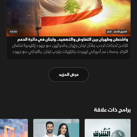
42:53
الشرق للأخبار
أخبار
واشنطن وطهران بين التفاوض والتصعيد.. ولبنان في دائرة الدعم
تتزامن تحركات ترمب بشأن لبنان وإيران والحوثيين مع جهود إقليمية لخفض
التوتر، وسط دعم أميركي لبيروت وترتيبات جنوب لبنان، بالتوازي مع جهود
العراق لمواجهة انتشار تصنيع الطائرات المسيّرة خارج إطار الدولة.
عرض المزيد
برامج ذات علاقة
مع الشرق الأوسط
الخبر الآخر
أخبار الشرق