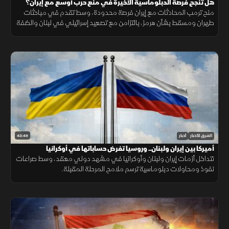
هل تنجح فرصة الدبلوماسية الأخيرة في منع حرب أوسع مع إيران؟
منح ترمب المحادثات مع إيران فرصة محدودة، وسط تقدم في مباحثات
طهران ومسقط بشأن هرمز، بالتزامن مع تصعيد إسرائيلي في لبنان والضفة
الغربية وتطورات ميدانية في السودان.
43:49
الشرق للأخبار
أخبار
أميركا بين إيران ولبنان.. وروسيا تفرض حساباتها في أوكرانيا
تتداخل أزمات إيران ولبنان وأوكرانيا في مشهد دولي معقد، وسط صراعات
نفوذ ومحاولات دبلوماسية ترسم ملامح المرحلة المقبلة.