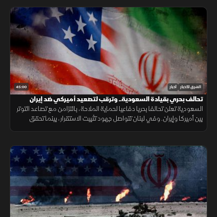
45:00
الشرق للأخبار
أخبار
تحالف بحري بقيادة السعودية.. وترقب لتصعيد أميركي ضد إيران
السعودية تعلن تحالفا بحريا دفاعيا لحماية الملاحة، بالتزامن مع تصاعد التوتر
بين أميركا وإيران. وفي لبنان تتواصل جهود تثبيت الاستقرار، بينما تحقق
الميزانية السعودية تحسنا مع تراجع العجز.