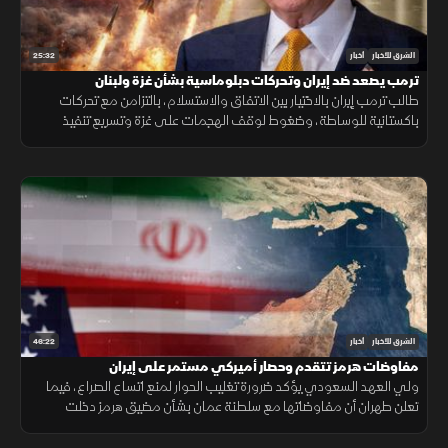
25:32
الشرق للأخبار
أخبار
ترمب يصعد ضد إيران وتحركات دبلوماسية بشأن غزة ولبنان
طالب ترمب إيران بالاختيار بين الاتفاق والاستسلام، بالتزامن مع تحركات
باكستانية للوساطة، وضغوط لوقف الهجمات على غزة وتسريع تنفيذ
المرحلة التالية من الاتفاق في لبنان.
46:22
الشرق للأخبار
أخبار
مفاوضات هرمز تتقدم وحصار أميركي مستمر على إيران
ولي العهد السعودي يؤكد ضرورة تغليب الحوار لمنع اتساع الصراع، فيما
تعلن طهران أن مفاوضاتها مع سلطنة عمان بشأن مضيق هرمز دخلت
مراحلها النهائية.