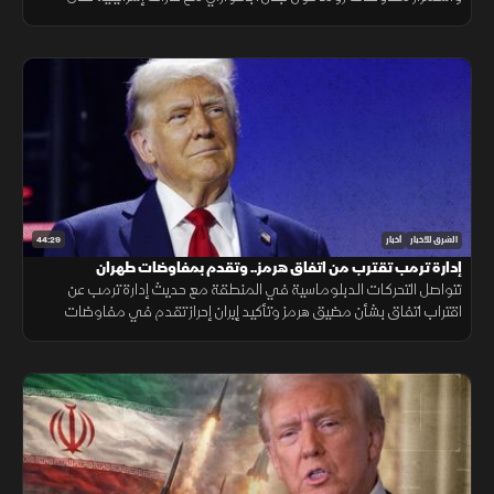
الجنوب، وتحذيرات عربية من التصعيد في القدس المحتلة.
44:29
الشرق للأخبار
أخبار
إدارة ترمب تقترب من اتفاق هرمز.. وتقدم بمفاوضات طهران
تتواصل التحركات الدبلوماسية في المنطقة مع حديث إدارة ترمب عن
اقتراب اتفاق بشأن مضيق هرمز وتأكيد إيران إحراز تقدم في مفاوضات
مسقط، بالتزامن مع تطورات في مفاوضات لبنان وإسرائيل ومستجدات
العمليات في غزة.