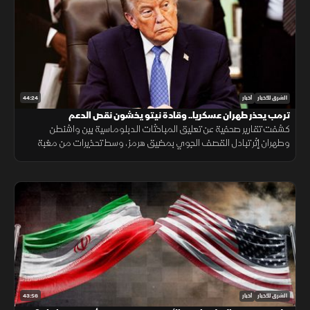
44:24
الشرق للأخبار
أخبار
ترمب يحذر طهران عسكريا.. وقادة نيتو يخشون نقص الدعم
كشفت تقارير صحفية عن تعليق المباحثات الدبلوماسية بين واشنطن
وطهران إثر تبادل القصف الجوي بمضيق هرمز، وسط تحذيرات من مغبة
مواصلة انتهاك وقف القتال وتأكيدات بمواصلة حماية الملاحة البحرية.
43:56
الشرق للأخبار
أخبار