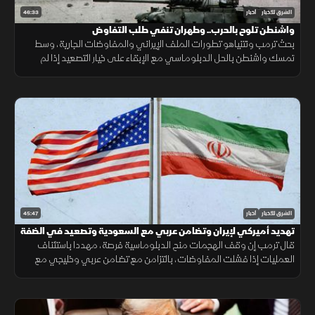
46:33
الشرق للأخبار
أخبار
واشنطن تلوح بالحرب.. وطهران تنفي طلب التفاوض
بحث ترمب ونتنياهو تطورات الملف الإيراني والمفاوضات الجارية، وسط
تمسك واشنطن بالحل الدبلوماسي مع الإبقاء على خيار التصعيد إذا لم
تُفضِ المحادثات إلى اتفاق.
45:47
الشرق للأخبار
أخبار
تهديد أميركي لإيران وتضامن عربي مع السعودية وتصعيد في الضفة
قال ترمب إن وقف الهجمات منح الدبلوماسية فرصة، مهددا باستئناف
العمليات إذا فشلت المفاوضات، بالتزامن مع تضامن عربي وخليجي مع
السعودية وتصعيد إسرائيلي جديد في الضفة الغربية.