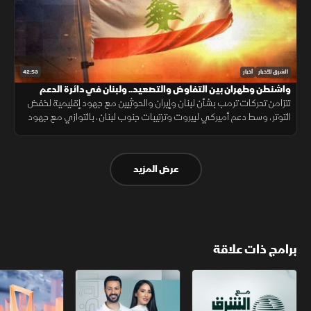
42:53
الشرق للأخبار
أخبار
واشنطن وطهران بين التفاوض والتصعيد.. ولبنان في دائرة الدعم
تتزامن تحركات ترمب بشأن لبنان وإيران والحوثيين مع جهود إقليمية لخفض
التوتر، وسط دعم أميركي لبيروت وترتيبات جنوب لبنان، بالتوازي مع جهود
العراق لمواجهة انتشار تصنيع الطائرات المسيّرة خارج إطار الدولة.
عرض المزيد
برامج ذات علاقة
مع الشرق الأوسط
الخبر الآخر
أخبار الشرق