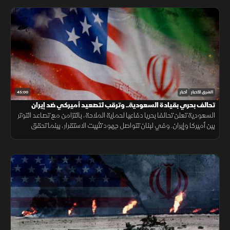
45:00
الشرق للأخبار
أخبار
تحالف بحري بقيادة السعودية.. وترقب لتصعيد أميركي ضد إيران
السعودية تعلن تحالفا بحريا دفاعيا لحماية الملاحة، بالتزامن مع تصاعد التوتر
بين أميركا وإيران. وفي لبنان تتواصل جهود تثبيت الاستقرار، بينما تحقق
الميزانية السعودية تحسنا مع تراجع العجز.