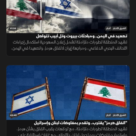
41:38
الشرق للأخبار
أخبار
تصعيد في اليمن.. ومباحثات بيروت وتل أبيب تتواصل
تشهد المنطقة تطورات متزامنة تشمل إعلان السعودية استكمال إجراءات
التحالف البحري الدفاعي، ومراجعة إيران لاتفاق هرمز، وتصعيدا في اليمن،
ومباحثات لبنانية إسرائيلية، وانفجارا في جرمانا بريف دمشق.
43:46
الشرق للأخبار
أخبار
"اتفاق هرمز" يقترب.. وتقدم بمفاوضات لبنان وإسرائيل
تشهد المنطقة تطورات متزامنة، مع توقعات بقرب اتفاق بشأن هرمز،
واستمرار مفاوضات روما حول لبنان، بالتوازي مع غارات إسرائيلية على