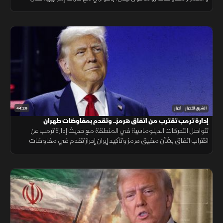
الجنوب، وتحذيرات عربية من التصعيد في القدس المحتلة.
44:29
الشرق للأخبار
أخبار
إدارة ترمب تقترب من اتفاق هرمز.. وتقدم بمفاوضات طهران
تتواصل التحركات الدبلوماسية في المنطقة مع حديث إدارة ترمب عن
اقتراب اتفاق بشأن مضيق هرمز وتأكيد إيران إحراز تقدم في مفاوضات
مسقط، بالتزامن مع تطورات في مفاوضات لبنان وإسرائيل ومستجدات
العمليات في غزة.