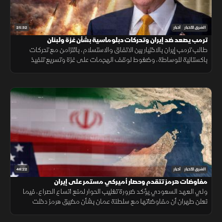
25:32
الشرق للأخبار
أخبار
ترمب يصعد ضد إيران وتحركات دبلوماسية بشأن غزة ولبنان
طالب ترمب إيران بالاختيار بين الاتفاق والاستسلام، بالتزامن مع تحركات
باكستانية للوساطة، وضغوط لوقف الهجمات على غزة وتسريع تنفيذ
المرحلة التالية من الاتفاق في لبنان.
46:22
الشرق للأخبار
أخبار
مفاوضات هرمز تتقدم وحصار أميركي مستمر على إيران
ولي العهد السعودي يؤكد ضرورة تغليب الحوار لمنع اتساع الصراع، فيما
تعلن طهران أن مفاوضاتها مع سلطنة عمان بشأن مضيق هرمز دخلت
مراحلها النهائية.