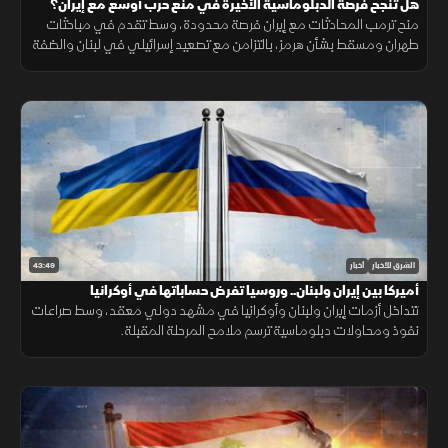
هل تنجح فرصة الدبلوماسية الأخيرة في منع حرب أوسع مع إيران؟
منح ترمب المحادثات مع إيران فرصة محدودة، وسط تقدم في مباحثات
طهران ومسقط بشأن هرمز، بالتزامن مع تصعيد إسرائيلي في لبنان والضفة
الغربية وتطورات ميدانية في السودان.
43:49
الشرق للأخبار
أخبار
أميركا بين إيران ولبنان.. وروسيا تفرض حساباتها في أوكرانيا
تتداخل أزمات إيران ولبنان وأوكرانيا في مشهد دولي معقد، وسط صراعات
نفوذ ومحاولات دبلوماسية ترسم ملامح المرحلة المقبلة.