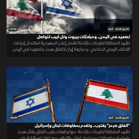
41:38
الشرق للأخبار
أخبار
تصعيد في اليمن.. ومباحثات بيروت وتل أبيب تتواصل
تشهد المنطقة تطورات متزامنة تشمل إعلان السعودية استكمال إجراءات
التحالف البحري الدفاعي، ومراجعة إيران لاتفاق هرمز، وتصعيدا في اليمن،
ومباحثات لبنانية إسرائيلية، وانفجارا في جرمانا بريف دمشق.
43:46
الشرق للأخبار
أخبار
"اتفاق هرمز" يقترب.. وتقدم بمفاوضات لبنان وإسرائيل
تشهد المنطقة تطورات متزامنة، مع توقعات بقرب اتفاق بشأن هرمز،
واستمرار مفاوضات روما حول لبنان، بالتوازي مع غارات إسرائيلية على