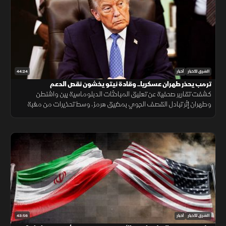
44:24
الشرق للأخبار
أخبار
ترمب يحذر طهران عسكريا.. وقادة نيتو يخشون نقص الدعم
كشفت تقارير صحفية عن تعليق المباحثات الدبلوماسية بين واشنطن
وطهران إثر تبادل القصف الجوي بمضيق هرمز، وسط تحذيرات من مغبة
مواصلة انتهاك وقف القتال وتأكيدات بمواصلة حماية الملاحة البحرية.
43:56
الشرق للأخبار
أخبار