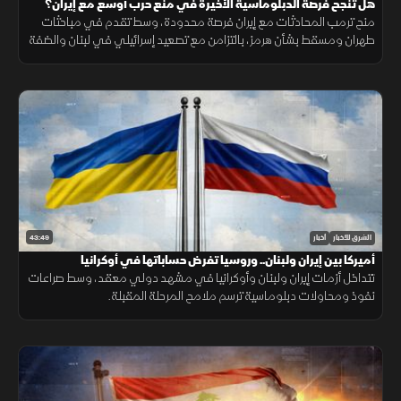
هل تنجح فرصة الدبلوماسية الأخيرة في منع حرب أوسع مع إيران؟
منح ترمب المحادثات مع إيران فرصة محدودة، وسط تقدم في مباحثات
طهران ومسقط بشأن هرمز، بالتزامن مع تصعيد إسرائيلي في لبنان والضفة
الغربية وتطورات ميدانية في السودان.
43:49
الشرق للأخبار
أخبار
أميركا بين إيران ولبنان.. وروسيا تفرض حساباتها في أوكرانيا
تتداخل أزمات إيران ولبنان وأوكرانيا في مشهد دولي معقد، وسط صراعات
نفوذ ومحاولات دبلوماسية ترسم ملامح المرحلة المقبلة.