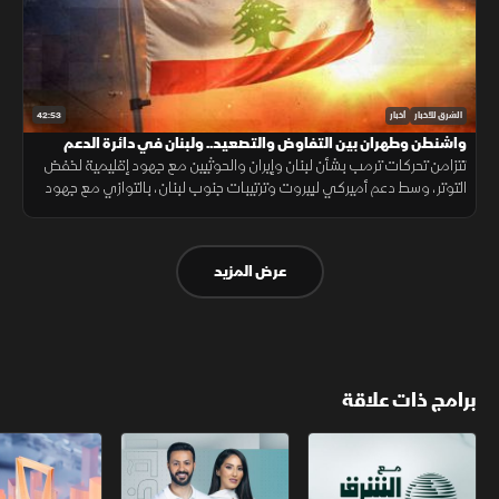
42:53
الشرق للأخبار
أخبار
واشنطن وطهران بين التفاوض والتصعيد.. ولبنان في دائرة الدعم
تتزامن تحركات ترمب بشأن لبنان وإيران والحوثيين مع جهود إقليمية لخفض
التوتر، وسط دعم أميركي لبيروت وترتيبات جنوب لبنان، بالتوازي مع جهود
العراق لمواجهة انتشار تصنيع الطائرات المسيّرة خارج إطار الدولة.
عرض المزيد
برامج ذات علاقة
مع الشرق الأوسط
الخبر الآخر
أخبار الشرق