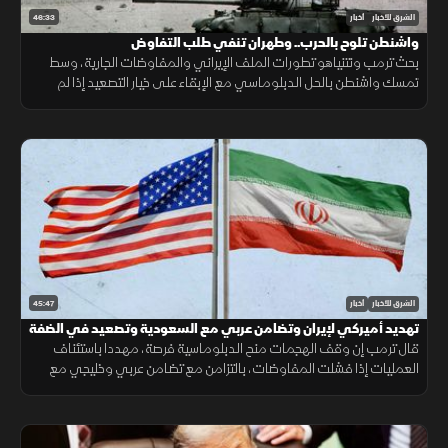
46:33
الشرق للأخبار
أخبار
واشنطن تلوح بالحرب.. وطهران تنفي طلب التفاوض
بحث ترمب ونتنياهو تطورات الملف الإيراني والمفاوضات الجارية، وسط
تمسك واشنطن بالحل الدبلوماسي مع الإبقاء على خيار التصعيد إذا لم
تُفضِ المحادثات إلى اتفاق.
45:47
الشرق للأخبار
أخبار
تهديد أميركي لإيران وتضامن عربي مع السعودية وتصعيد في الضفة
قال ترمب إن وقف الهجمات منح الدبلوماسية فرصة، مهددا باستئناف
العمليات إذا فشلت المفاوضات، بالتزامن مع تضامن عربي وخليجي مع
السعودية وتصعيد إسرائيلي جديد في الضفة الغربية.