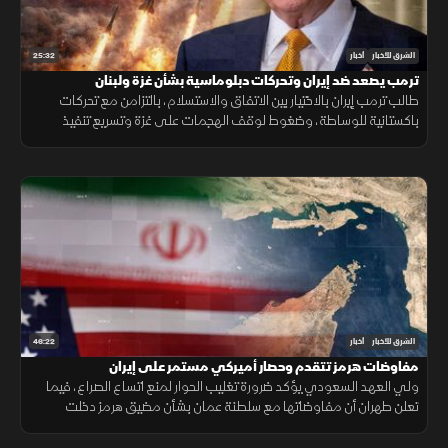
25:32
الشرق للأخبار
أخبار
ترمب يصعد ضد إيران وتحركات دبلوماسية بشأن غزة ولبنان
طالب ترمب إيران بالاختيار بين الاتفاق والاستسلام، بالتزامن مع تحركات
باكستانية للوساطة، وضغوط لوقف الهجمات على غزة وتسريع تنفيذ
المرحلة التالية من الاتفاق في لبنان.
46:22
الشرق للأخبار
أخبار
مفاوضات هرمز تتقدم وحصار أميركي مستمر على إيران
ولي العهد السعودي يؤكد ضرورة تغليب الحوار لمنع اتساع الصراع، فيما
تعلن طهران أن مفاوضاتها مع سلطنة عمان بشأن مضيق هرمز دخلت
مراحلها النهائية.