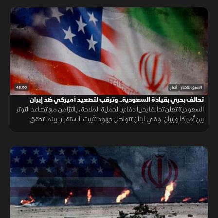
45:00
الشرق للأخبار
أخبار
تحالف بحري بقيادة السعودية.. وترقب لتصعيد أميركي ضد إيران
السعودية تعلن تحالفا بحريا دفاعيا لحماية الملاحة، بالتزامن مع تصاعد التوتر
بين أميركا وإيران. وفي لبنان تتواصل جهود تثبيت الاستقرار، بينما تحقق
الميزانية السعودية تحسنا مع تراجع العجز.