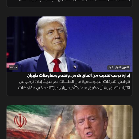
الجنوب، وتحذيرات عربية من التصعيد في القدس المحتلة.
44:29
الشرق للأخبار
أخبار
إدارة ترمب تقترب من اتفاق هرمز.. وتقدم بمفاوضات طهران
تتواصل التحركات الدبلوماسية في المنطقة مع حديث إدارة ترمب عن
اقتراب اتفاق بشأن مضيق هرمز وتأكيد إيران إحراز تقدم في مفاوضات
مسقط، بالتزامن مع تطورات في مفاوضات لبنان وإسرائيل ومستجدات
العمليات في غزة.