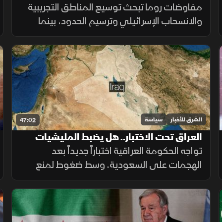
حول سلاح حزب الله
مفاوضات روما تبحث توسيع المناطق التجريبية
والانسحاب الإسرائيلي وترسيم الحدود، بينما
يفاقم الخلاف الداخلي بشأن سلاح حزب الله
تعقيدات المسار.
الشرق للأخبار
سياسة
47:02
العراق تحت الاختبار.. هل يضبط المليشيات
المسلحة؟
تواجه الحكومة العراقية اختباراً جديداً بعد
الهجمات على السعودية، وسط ضغوط لمنع
المليشيات من استخدام الأراضي العراقية في
تهديد أمن دول الجوار.