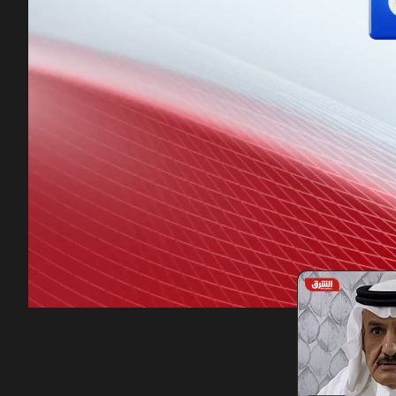
00:13
/
47:24