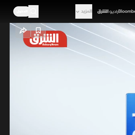
المزيد
الدخول
راديو الشرق
دات ترمب..
ي جديد
ي في سويسرا، عقب تصريحات ترمب التي
مفاوضات تناولت ملفات لبنان وهرمز
تان في القاهرة، مؤكدين ضرورة أخذ شواغل
رمب