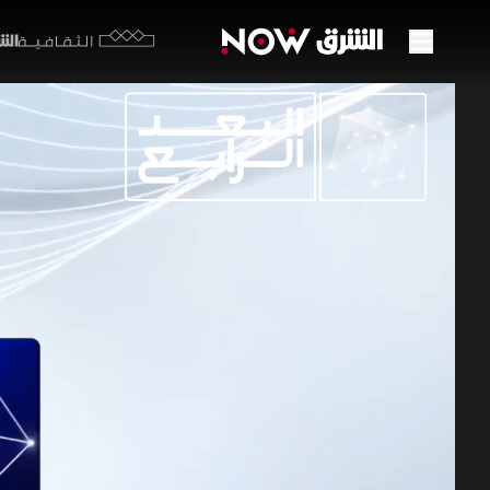
الشرق y
الثقافية
توقف 
واجتم
21 يونيو 2026
البعد الر
أعلنت وكالة
توعد فيها ب
والبرنامج ا
دول المنطقة
برامج الشرق الإ