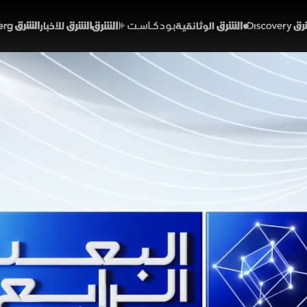
Discover
الشرق الوثائقية
الشرق بودكاست
الشرق للأخبار
الشرق Bloomberg
محادثات سويسرا بعد تهدي
اع رباعي يرسم نظام إقليم
47:24
سياسة
ابع
 فارس الإيرانية وقف المحادثات بين الوفدين الأميركي والإيران
تدمير إيران إذا أغلقت مضيق هرمز. وجاء ذلك بعد جولة أولى من ال
لنووي. بالتزامن، اجتمع وزراء خارجية السعودية ومصر وتركيا وباكس
 وأمنها واستقرارها في الاعتبار خلال المباحثات.
خبارية
هاجر بيوض
السعودية
مصر
تركيا
باكستان
مضيق هرمز
إيران
دونالد ت