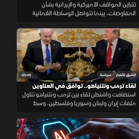
الأميركية الإيرانية؟
تتباين المواقف الأميركية والإيرانية بشأن
المفاوضات، بينما تتواصل الوساطة العُمانية
وسط تصعيد سياسي وعسكري، ما يثير تساؤلات
حول فرص التوصل إلى اتفاق يوقف المواجهة.
الشرق للأخبار
سياسة
45:45
لقاء ترمب ونتنياهو.. توافق في العناوين
واختبار في التفاصيل
استضافت واشنطن لقاء بين ترمب ونتنياهو تناول
ملفات إيران ولبنان وسوريا وفلسطين، وسط
ترقب لما إذا كان الاجتماع سينجح في تقليص
التباين بين مواقف أميركا وإسرائيل.