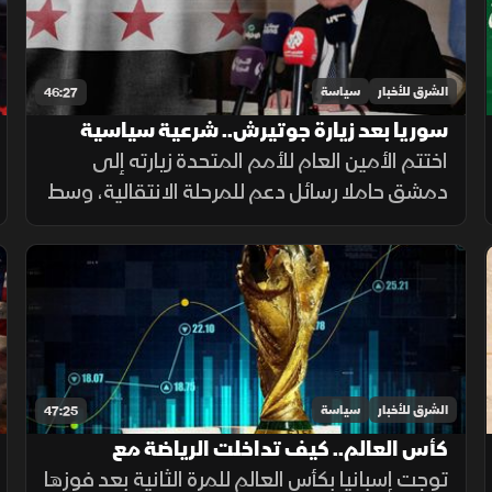
الشرق للأخبار
سياسة
46:27
سوريا بعد زيارة جوتيرش.. شرعية سياسية
وأسئلة حول المستقبل
اختتم الأمين العام للأمم المتحدة زيارته إلى
دمشق حاملا رسائل دعم للمرحلة الانتقالية، وسط
نقاش متجدد حول إعادة الإعمار وعودة النازحين
ومستقبل علاقة سوريا بالمجتمع الدولي.
الشرق للأخبار
سياسة
47:25
كأس العالم.. كيف تداخلت الرياضة مع
الاقتصاد والسياسة؟
توجت إسبانيا بكأس العالم للمرة الثانية بعد فوزها