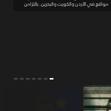
مواقع في الأردن والكويت والبحرين، بالتزامن
مع استمرار الضربات الأميركية على منشآت
عسكرية داخل إيران وتعزيز الوجود الجوي
الأميركي.
جورجيا مليوني.. عشيرة النورس