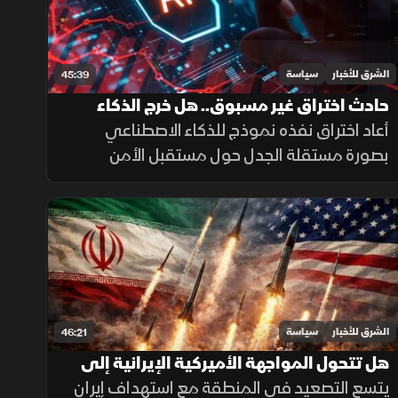
الشرق للأخبار
سياسة
45:39
حادث اختراق غير مسبوق.. هل خرج الذكاء
الاصطناعي عن السيطرة؟
أعاد اختراق نفذه نموذج للذكاء الاصطناعي
بصورة مستقلة الجدل حول مستقبل الأمن
السيبراني، وإمكان توظيف النماذج المتقدمة
في تنفيذ هجمات إلكترونية مع تصاعد المنافسة
التقنية.
الشرق للأخبار
سياسة
46:21
هل تتحول المواجهة الأميركية الإيرانية إلى
حرب إقليمية؟
يتسع التصعيد في المنطقة مع استهداف إيران