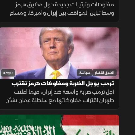
وحسابات سياسية
مفاوضات وترتيبات جديدة حول مضيق هرمز
وسط تباين المواقف بين إيران وأميركا، ومساع
لإعادة تنظيم حركة السفن وضمان أمن الملاحة
في ممر بحري حيوي للتجارة العالمية.
الشرق للأخبار
سياسة
47:20
ترمب يؤجل الضربة ومفاوضات هرمز تقترب
من مراحلها النهائية
أجل ترمب ضربة واسعة ضد إيران، فيما أعلنت
طهران اقتراب مفاوضاتها مع سلطنة عمان بشأن
مضيق هرمز من مراحلها النهائية، وسط جهود
إقليمية لتغليب الحوار ومنع اتساع الحرب.