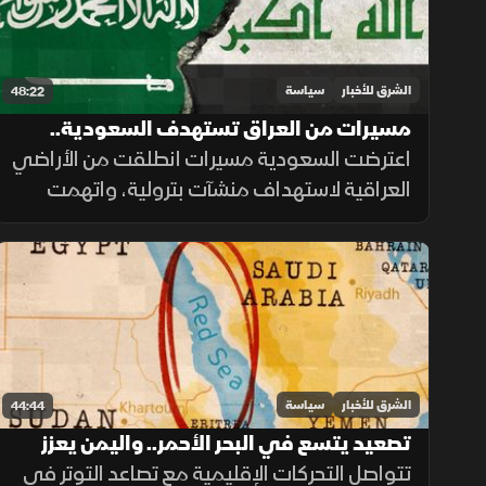
الشرق للأخبار
سياسة
48:22
مسيرات من العراق تستهدف السعودية..
والرياض تؤكد حقها في الرد
اعترضت السعودية مسيرات انطلقت من الأراضي
العراقية لاستهداف منشآت بترولية، واتهمت
فصائل تابعة لإيران بتنفيذ الهجوم، مؤكدة
احتفاظها بحق الرد ومطالبة بغداد بمنع استخدام
أراضيها للاعتداء.
الشرق للأخبار
سياسة
44:44
تصعيد يتسع في البحر الأحمر.. واليمن يعزز
مسار استعادة الدولة
تتواصل التحركات الإقليمية مع تصاعد التوتر في