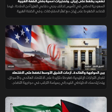
تصعيد يضغط على إيران.. وتحذيرات أممية بشأن الضفة الغربية
السعودية تمضي في تأسيس تحالف بحري دفاعي لتعزيز أمن الملاحة، فيما
تتصاعد الضغوط على إيران مع تعثر المفاوضات. وفي الضفة الغربية
تتواصل اعتداءات المستوطنين وسط تحذيرات أممية.
45:28
الشرق للأخبار
سياسة
بين المواجهة والفائدة.. أزمات الشرق الأوسط تضغط على الاقتصاد
تفرض التوترات الإقليمية ضغوطا متزايدة على الاقتصاد العالمي والأسواق،
بينما يتمسك الاحتياطي الفيدرالي بسياسة الترقب في مواجهة التضخم،
مع استمرار الغموض بشأن مسار الصراع.