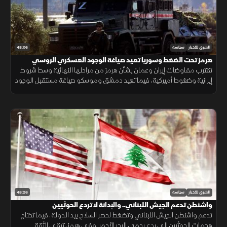
48:06
الشرق للأخبار
سياسة
هرمز تحت الضغط وسوريا تعيد صياغة الوجود العسكري الروسي
تقترب مفاوضات إيران وعمان بشأن هرمز من مراحلها النهائية وسط شروط
إيرانية وضغوط أميركية، فيما تعيد دمشق وموسكو صياغة مستقبل الوجود
العسكري الروسي في سوريا.
48:26
الشرق للأخبار
سياسة
واشنطن تدعم الجيش اللبناني.. والإدانة لا تردع الحوثيين
تدعم واشنطن الجيش اللبناني وتضغط لحصر السلاح بيد الدولة، فيما تحتاج
هجمات الحوثيين إلى ردع يحمي البحر الأحمر. وفي هرمز، تبقى الثقة