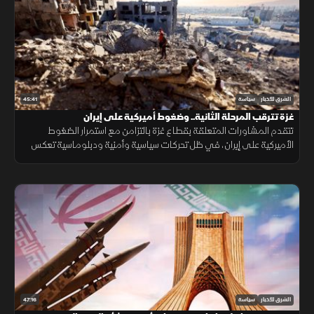
45:41
الشرق للأخبار
سياسة
غزة تترقب المرحلة الثانية.. وضغوط أميركية على إيران
تتقدم المشاورات المتعلقة بقطاع غزة بالتزامن مع استمرار الضغوط
الأميركية على إيران، في ظل تحركات سياسية وأمنية ودبلوماسية تعكس
تعقيدات المرحلة وتداخل ملفات المنطقة.
47:16
الشرق للأخبار
سياسة