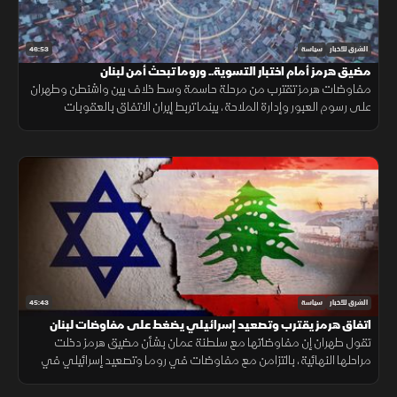
46:53
الشرق للأخبار
سياسة
مضيق هرمز أمام اختبار التسوية.. وروما تبحث أمن لبنان
مفاوضات هرمز تقترب من مرحلة حاسمة وسط خلاف بين واشنطن وطهران
على رسوم العبور وإدارة الملاحة، بينما تربط إيران الاتفاق بالعقوبات
والضمانات الأمنية.
45:43
الشرق للأخبار
سياسة
اتفاق هرمز يقترب وتصعيد إسرائيلي يضغط على مفاوضات لبنان
تقول طهران إن مفاوضاتها مع سلطنة عمان بشأن مضيق هرمز دخلت
مراحلها النهائية، بالتزامن مع مفاوضات في روما وتصعيد إسرائيلي في
جنوب لبنان وتحرك عربي إسلامي بشأن فلسطين.