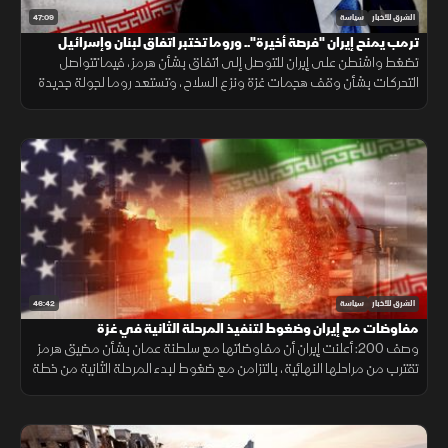
47:09
الشرق للأخبار
سياسة
ترمب يمنح إيران "فرصة أخيرة".. وروما تختبر اتفاق لبنان وإسرائيل
تضغط واشنطن على إيران للتوصل إلى اتفاق بشأن هرمز، فيما تتواصل
التحركات بشأن وقف هجمات غزة ونزع السلاح، وتستعد روما لجولة جديدة
من المفاوضات اللبنانية الإسرائيلية.
46:42
الشرق للأخبار
سياسة
مفاوضات مع إيران وضغوط لتنفيذ المرحلة الثانية في غزة
وصف 200: أعلنت إيران أن مفاوضاتها مع سلطنة عمان بشأن مضيق هرمز
تقترب من مراحلها النهائية، بالتزامن مع ضغوط لبدء المرحلة الثانية من خطة
غزة وتحفظ إسرائيل على وقف الهجمات.