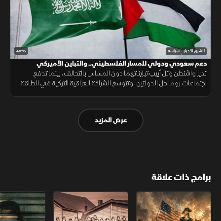
46:15
الشرق للأخبار
سياسة
دعم سعودي ودولي للمسار الفلسطيني.. والتباين الأميركي
الإسرائيلي لا يمس جوهر التحالف
تدير واشنطن وتل أبيب تبايناتهما دون المساس بالتحالف، بينما تدفع
اجتماعات روما حل الدولتين، وتتوسع الشراكة العراقية التركية في الطاقة
والتجارة والأمن ومعالجة الملفات العالقة.
عرض المزيد
برامج ذات علاقة
الثورة الأميركية
الكاميكاز.. تاريخ مجهول
عودة الدجال