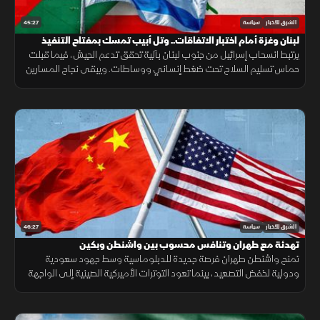
45:27
الشرق للأخبار
سياسة
لبنان وغزة أمام اختبار الاتفاقات.. وتل أبيب تمسك بمفتاح التنفيذ
يرتبط انسحاب إسرائيل من جنوب لبنان بآلية تحقق تدعم الجيش، فيما قبلت
حماس تسليم السلاح تحت ضغط إنساني ووساطات. ويبقى نجاح المسارين
مرهونا بالضغط الأميركي على تل أبيب.
46:27
الشرق للأخبار
سياسة
تهدئة مع طهران وتنافس محسوب بين واشنطن وبكين
تمنح واشنطن طهران فرصة جديدة للدبلوماسية وسط جهود سعودية
ودولية لخفض التصعيد، بينما تعود التوترات الأميركية الصينية إلى الواجهة
مع رسائل حازمة بشأن تايوان.