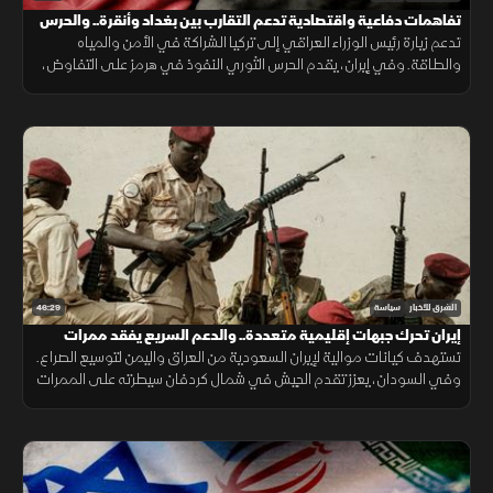
تفاهمات دفاعية واقتصادية تدعم التقارب بين بغداد وأنقرة.. والحرس
الثوري يتمسك بالنفوذ
تدعم زيارة رئيس الوزراء العراقي إلى تركيا الشراكة في الأمن والمياه
والطاقة. وفي إيران، يقدم الحرس الثوري النفوذ في هرمز على التفاوض،
بينما تدفع تيارات أخرى نحو حوار يخفف الضغوط الاقتصادية.
46:29
الشرق للأخبار
سياسة
إيران تحرك جبهات إقليمية متعددة.. والدعم السريع يفقد ممرات
استراتيجية
تستهدف كيانات موالية لإيران السعودية من العراق واليمن لتوسيع الصراع.
وفي السودان، يعزز تقدم الجيش في شمال كردفان سيطرته على الممرات
ويضغط على الدعم السريع ويمهد للتوسع نحو دارفور.