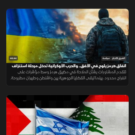
46:44
الشرق للأخبار
سياسة
اتفاق هرمز يلوح في الأفق.. والحرب الأوكرانية تدخل مرحلة استنزاف
تتقدم المشاورات بشأن الملاحة في مضيق هرمز وسط مؤشرات على
انفراج محدود، بينما تبقى القضايا الجوهرية بين واشنطن وطهران مطروحة.
وفي المقابل تتواصل الحرب الروسية الأوكرانية مع تصاعد الضغوط
المتبادلة.