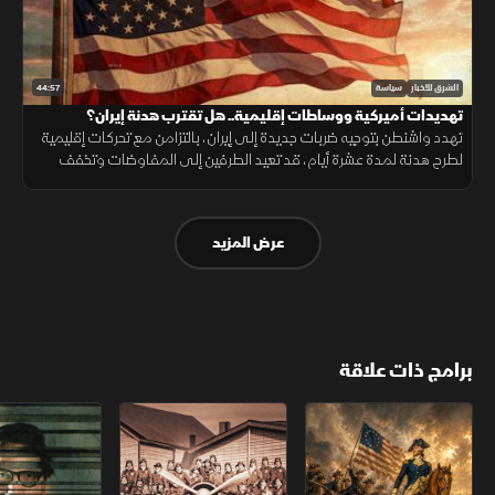
44:57
الشرق للأخبار
سياسة
تهديدات أميركية ووساطات إقليمية.. هل تقترب هدنة إيران؟
تهدد واشنطن بتوجيه ضربات جديدة إلى إيران، بالتزامن مع تحركات إقليمية
لطرح هدنة لمدة عشرة أيام، قد تعيد الطرفين إلى المفاوضات وتخفف
القيود على مضيق هرمز.
عرض المزيد
برامج ذات علاقة
الثورة الأميركية
الكاميكاز.. تاريخ مجهول
عودة الدجال