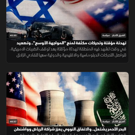
45:35
الشرق للأخبار
سياسة
تهدئة مؤقتة وتحركات مكثفة لمنع "المواجهة الأوسع".. وتصعيد
إسرائيلي في الضفة يهدد فرص التسوية
في وقت تشهد فيه المنطقة تهدئة مؤقتة بعد توقف الضربات الامريكية،
تتواصل التحركات الدبلوماسية والاقليمية والدولية سعيا لتفادي انزلاق
الاوضاع نحو مواجهة اوسع، وسط مخاوف من التصعيد المتجدد
46:37
الشرق للأخبار
سياسة
البحر الأحمر يشتعل.. والاتفاق النووي يعزز شراكة الرياض وواشنطن