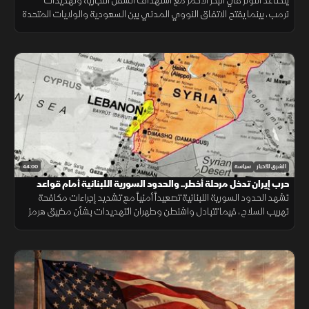
يتصاعد التوتر في البحر الأحمر مع استهداف السفن التجارية وتهديدات
ترمب، بينما يفتح الاتفاق النووي المدني بين السعودية والولايات المتحدة
مرحلة جديدة من التعاون الاستراتيجي.
44:00
الشرق للأخبار
سياسة
حرب إيران تدخل مرحلة أخطر.. والحدود السورية اللبنانية أمام قواعد
اشتباك جديدة
تشهد الحدود السورية اللبنانية تصعيداً أمنياً مع تشديد إجراءات مكافحة
تهريب السلاح، فيما تتبادل واشنطن وطهران التهديدات بشأن مضيق هرمز
ومنشآت الطاقة الإقليمية.