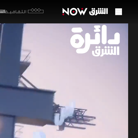
الشرق y
الثقافية
ترمب 
السلا
27 مايو 2026
دائرة ا
وسط تفاؤل 
أولي موازا
السلاح، لك
النفوذ الم
برامج الشرق الإ