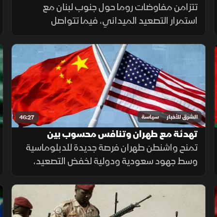
تتزامن مفاوضات روما حول جنوب لبنان مع
الدبلوماسية العربية في مواجهة التصعيد
الإسرائيلي؟
استمرار التصعيد الميداني، فيما تتواصل
التحركات العربية والدولية بشأن القدس، وسط
تعثر اتفاق غزة وتصاعد التوتر في الضفة الغربية.
الشرق للأخبار
سياسة
46:27
تهدئة مع طهران وتنافس محسوب بين
واشنطن وبكين
تمنح واشنطن طهران فرصة جديدة للدبلوماسية
وسط جهود سعودية ودولية لخفض التصعيد،
بينما تعود التوترات الأميركية الصينية إلى
الواجهة مع رسائل حازمة بشأن تايوان.