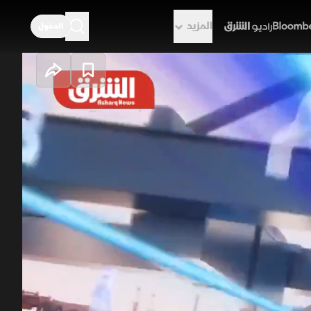
المزيد
الدخول
راديو الشرق
غداد تختبر حصر
اق نووي، بينما تلمح طهران لتفاهم
رايا السلام" بالدولة فتح ملف حصر
 فرض سلطة القانون رهينة صراعات