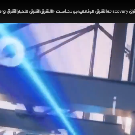
Discover
الشرق الوثائقية
الشرق بودكاست
الشرق للأخبار
الشرق Bloomberg
يرفض مقايضة العقوبات.. وب
ح بيد الدولة
45:05
سياسة
لشرق
حذر، نفى ترمب تخفيف العقوبات عن إيران رغم رغبتها باتف
ة مع تصعيد بمضيق هرمز. عراقيا، أعادت خطوة الصدر بدمج "س
ن ترحيب الحكومة يصطدم برفض فصائل نافذة، ما يترك جهود
عقدة.
خبارية
دائرة الشرق
ميراشا غازي
دونالد ترمب
إيران
الولايات المتحدة
العراق