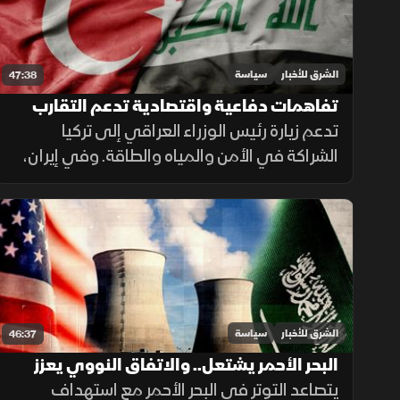
الشرق للأخبار
سياسة
47:38
تفاهمات دفاعية واقتصادية تدعم التقارب
تدعم زيارة رئيس الوزراء العراقي إلى تركيا
بين بغداد وأنقرة.. والحرس الثوري يتمسك
بالنفوذ
الشراكة في الأمن والمياه والطاقة. وفي إيران،
يقدم الحرس الثوري النفوذ في هرمز على
التفاوض، بينما تدفع تيارات أخرى نحو حوار
يخفف الضغوط الاقتصادية.
الشرق للأخبار
سياسة
46:37
البحر الأحمر يشتعل.. والاتفاق النووي يعزز
شراكة الرياض وواشنطن
يتصاعد التوتر في البحر الأحمر مع استهداف