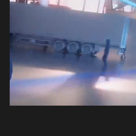
00:12
/
45:05