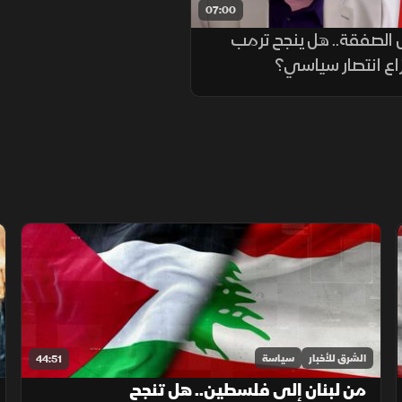
07:00
الصفقة.. هل ينجح ترمب
اع انتصار سياسي؟
الشرق للأخبار
سياسة
44:51
من لبنان إلى فلسطين.. هل تنجح