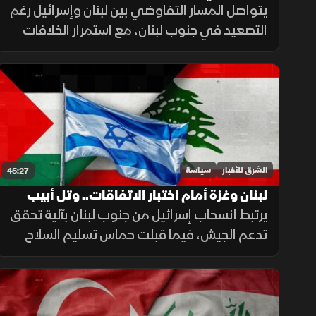
البحري في السعودية
يتواصل المسار التفاوضي بين لبنان وإسرائيل رغم
التصعيد في جنوب لبنان، مع استمرار الخلافات
حول الملفات الأمنية والحدودية، بالتزامن مع بدء
تفعيل التحالف البحري في السعودية لتعزيز أمن
الملاحة.
الشرق للأخبار
سياسة
45:27
لبنان وغزة أمام اختبار الاتفاقات.. وتل أبيب
تمسك بمفتاح التنفيذ
يرتبط انسحاب إسرائيل من جنوب لبنان بآلية تحقق
تدعم الجيش، فيما قبلت حماس تسليم السلاح
تحت ضغط إنساني ووساطات. ويبقى نجاح
المسارين مرهونا بالضغط الأميركي على تل أبيب.