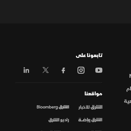
تابعونا على
م
مواقعنا
ية