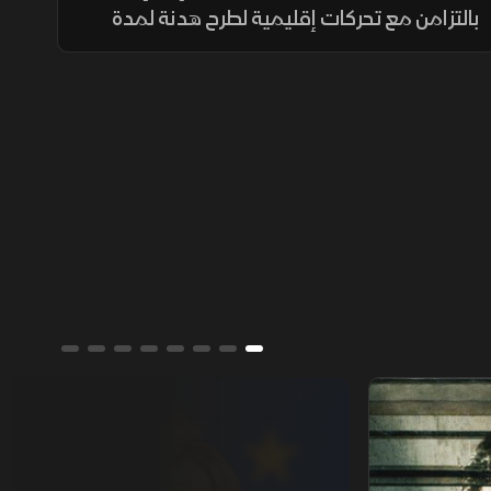
بالتزامن مع تحركات إقليمية لطرح هدنة لمدة
عشرة أيام، قد تعيد الطرفين إلى المفاوضات
وتخفف القيود على مضيق هرمز.
جورجيا مليوني.. عشيرة النورس