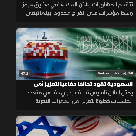
الأوكرانية تدخل مرحلة استنزاف
تتقدم المشاورات بشأن الملاحة في مضيق هرمز
وسط مؤشرات على انفراج محدود، بينما تبقى
القضايا الجوهرية بين واشنطن وطهران مطروحة.
وفي المقابل تتواصل الحرب الروسية الأوكرانية
مع تصاعد الضغوط المتبادلة.
الشرق للأخبار
سياسة
47:21
السعودية تقود تحالفا دفاعيا لتعزيز أمن
الممرات الملاحية
يمثل إعلان تأسيس تحالف بحري دفاعي متعدد
الجنسيات خطوة لتعزيز أمن الممرات البحرية
وحماية التجارة العالمية، عبر إطار مؤسسي
للتنسيق والردع في مواجهة التهديدات
المتزايدة.