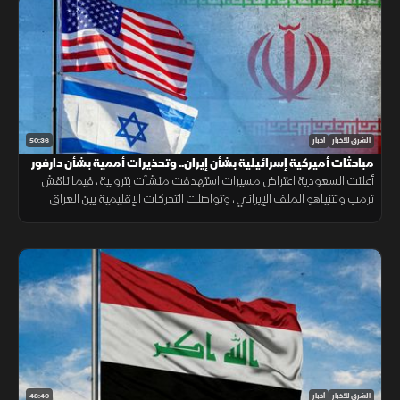
50:36
الشرق للأخبار
أخبار
مباحثات أميركية إسرائيلية بشأن إيران.. وتحذيرات أممية بشأن دارفور
أعلنت السعودية اعتراض مسيرات استهدفت منشآت بترولية، فيما ناقش
ترمب ونتنياهو الملف الإيراني، وتواصلت التحركات الإقليمية بين العراق
وتركيا، مع تحذيرات أممية من تدهور الأوضاع في دارفور.
48:40
الشرق للأخبار
أخبار