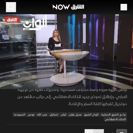
الموسم 2026
اتفاق لبناني إسرائيلي برعاية أميركية.. وقفزة
تاريخية للتجارة السعودية
26 يونيو 2026
52:36
أخبار
ألوان الشرق
تتصدر تطورات الاتفاق الإطاري بين لبنان وإسرائيل المشهد، بالتزامن مع
00:12
/
52:37
تضاعف فائض الميزان التجاري السعودي بدعم نمو إعادة التصدير، فيما توسع
تونس ضريبة الثروة وسط مخاوف استثمارية، وتحذيرات صحية من الإجهاد
الحراري، وإطلاق نموذج جديد للذكاء الاصطناعي، إلى جانب مشاهد من
مونديال تفرضها كلفة السفر والإقامة.
برامج الشرق الإخبارية
ألوان الشرق
هديل عليان
لبنان
إسرائيل
حزب الله
تونس
السعودية
الذكاء الاصطناعي