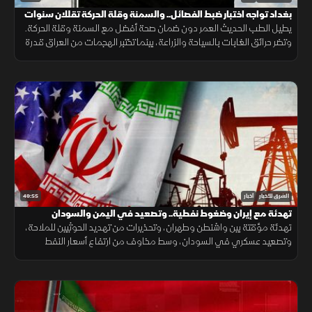
بغداد تواجه اختبار ضبط الفصائل.. والسمنة وقلة الحركة تقللان سنوات
الصحة
يطيل الطب الحديث العمر دون ضمان صحة أفضل مع السمنة وقلة الحركة.
وتضر حرائق الغابات بالسياحة والزراعة، بينما تختبر الهجمات من العراق قدرة
بغداد على ضبط الفصائل وحماية علاقتها بالرياض.
49:55
الشرق للأخبار
أخبار
تهدئة مع إيران وضغوط نفطية.. وتصعيد في اليمن والسودان
تهدئة مؤقتة بين واشنطن وطهران، وتحذيرات من تهديد الحوثيين للملاحة،
وتصعيد عسكري في السودان، وسط مخاوف من ارتفاع أسعار النفط
واكتشاف علمي قد يحمي العضلات مع التقدم في العمر.