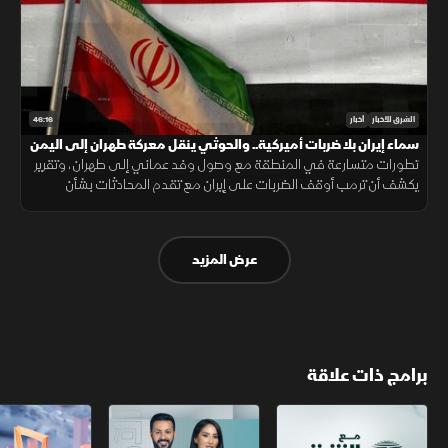
46:16
الشرق للأخبار
أخبار
سماء إيران بلا ضربات أميركية.. والحوثي ينقل معركة طهران إلى اليمن
تطورات متسارعة في المنطقة مع وصول وفد عماني إلى طهران، وتقرير
يكشف أن ترمب أوقف الضربات على إيران مع تقدم المحادثات بشأن
مضيق هرمز، وتؤكد الحكومة اليمنية أن الحرب ضد الحوثيين أصبحت خيارا لا
مفر منه
عرض المزيد
برامج ذات علاقة
مع الشرق الأوسط
الخبر الآخر
أخبار الشرق