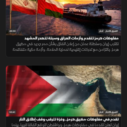
49:59
الشرق للأخبار
أخبار
مفاوضات هرمز تتقدم وأزمات العراق وسبتة تتصدر المشهد
تقترب إيران وسلطنة عمان من إعلان اتفاق بشأن ممر جديد في مضيق
هرمز، بالتزامن مع تحركات إقليمية لحماية الملاحة، وأزمة مالية متفاقمة
في العراق ومخاوف إنسانية بعد أحداث سبتة.
50:41
الشرق للأخبار
أخبار
تقدم في مفاوضات مضيق هرمز.. وغزة تترقب وقف إطلاق النار
إيران تعلن تقدما في مفاوضات هرمز، وواشنطن تتوقع اتفاقا قريبا، بينما