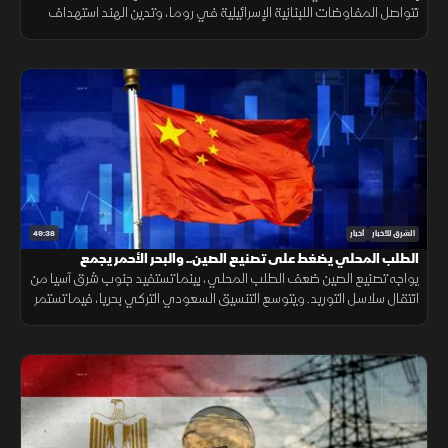
تتواصل المفاوضات اللبنانية الإسرائيلية في روما، وتدين الهند استهداف
سفينة مدنية قرب اليمن، مع تحذيرات أممية بشأن غزة.
49:38
الشرق للأخبار
أخبار
الطلب المحلي يضغط على تصنيع الصين.. والبحر الأحمر يجمع
السعودية وتركيا
يواجه تصنيع الصين ضعف الطلب المحلي، بينما تستفيد جنوب شرق آسيا من
انتقال سلاسل التوريد. ويتوسع التنسيق السعودي التركي بحريا، فيما تستمر
اتصالات واشنطن وطهران. صحيا، تدعم القيلولة الذاكرة.