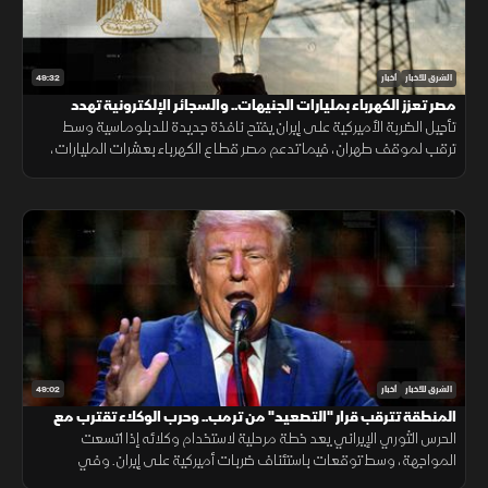
49:32
الشرق للأخبار
أخبار
مصر تعزز الكهرباء بمليارات الجنيهات.. والسجائر الإلكترونية تهدد
المراهقين
تأجيل الضربة الأميركية على إيران يفتح نافذة جديدة للدبلوماسية وسط
ترقب لموقف طهران، فيما تدعم مصر قطاع الكهرباء بعشرات المليارات،
وتحذر دراسات طبية من مخاطر السجائر الإلكترونية على أدمغة المراهقين.
49:02
الشرق للأخبار
أخبار
المنطقة تترقب قرار "التصعيد" من ترمب.. وحرب الوكلاء تقترب مع
اتساع المواجهة
الحرس الثوري الإيراني يعد خطة مرحلية لاستخدام وكلائه إذا اتسعت
المواجهة، وسط توقعات باستئناف ضربات أميركية على إيران. وفي
الاقتصاد تتصاعد هجمات روسيا وأوكرانيا على منشآت الطاقة