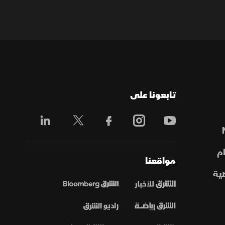
تابعونا على
م
مواقعنا
ية