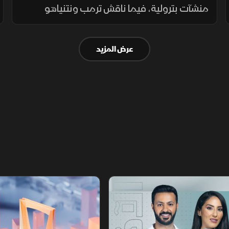
منشآت بترولية، فيما ناقش ترمب ونتنياهو
الملف الإيراني، وتواصلت التحركات الإقليمية بين
العراق وتركيا، مع تحذيرات أممية من تدهور
عرض المزيد
الأوضاع في دارفور.
أخبار الشرق