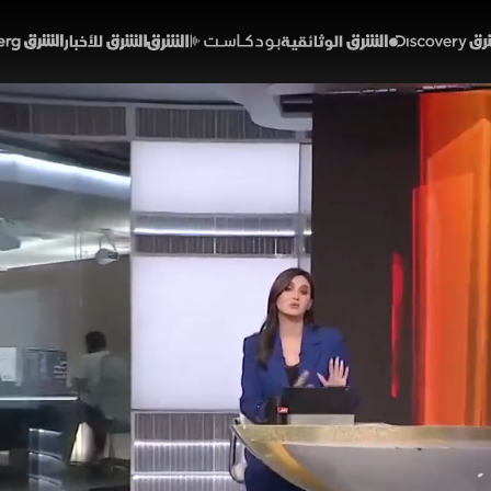
Discover
الشرق الوثائقية
الشرق بودكاست
الشرق للأخبار
الشرق Bloomberg
قرب هرمز يربك الملاحة.. و
 الناقلات
53:08
أخبار
لشرق
مخاوف في مضيق هرمز بعد تعرض سفينة شحن لهجوم قبالة
ملابسات الحادث، بينما علقت المنظمة البحرية الدولية خط
اقلات النفط إلى مستويات قياسية، في وقت يواجه فيه مسا
خبارية
ألوان الشرق
هاجر بيوض
مضيق هرمز
إيران