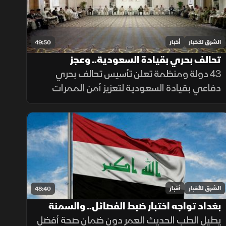
الشرق للأخبار
أخبار
49:50
تحالف بحري بقيادة السعودية.. وعجز
الميزانية يتراجع
43 دولة ومنظمة تعلن تأسيس تحالف بحري
دفاعي بقيادة السعودية لتعزيز أمن الممرات
البحرية، وحماية الملاحة والتجارة العالمية من
التهديدات.
الشرق للأخبار
أخبار
48:40
بغداد تواجه اختبار ضبط الفصائل.. والسمنة
وقلة الحركة تقللان سنوات الصحة
يطيل الطب الحديث العمر دون ضمان صحة أفضل