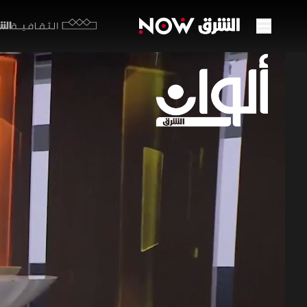
الشرق y
الثقافية
هجوم 
لكلفة
25 يونيو 2026
ألوان ا
تصاعدت ال
أميركي في 
استئجار ن
متزايدة.
برامج الشرق الإ