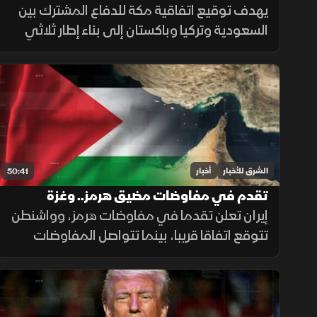
العسكرية بالسعودية
يهدف توقيع اتفاقية مكة للدفاع المشترك بين
السعودية وتركيا وباكستان إلى بناء إطار ثلاثي
يعزز الجاهزية والتكامل العسكري، ويرفع التنسيق
الأمني لحماية استقرار المنطقة ومواجهة
التحديات.
الشرق للأخبار
أخبار
50:41
تقدم في مفاوضات مضيق هرمز.. وغزة
تترقب وقف إطلاق النار
إيران تعلن تقدما في مفاوضات هرمز، وواشنطن
تتوقع اتفاقا قريبا، بينما تتواصل المفاوضات
اللبنانية الإسرائيلية في روما، وتدين الهند
استهداف سفينة مدنية قرب اليمن، مع تحذيرات
أممية بشأن غزة.