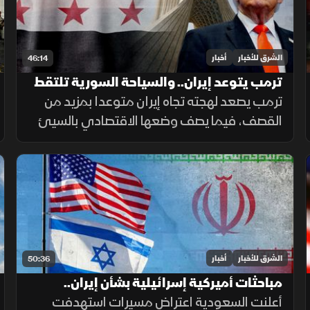
الشرق للأخبار
أخبار
46:14
ترمب يتوعد إيران.. والسياحة السورية تلتقط
أنفاسها
ترمب يصعد لهجته تجاه إيران متوعدا بمزيد من
القصف، فيما يصف وضعها الاقتصادي بالسيئ
للغاية. وفي سوريا، يلتقط قطاع السياحة أنفاسه
مع مؤشرات تعاف، وتكشف دراسة جديدة عن سر
قد يرتبط بأحد أبرز ألغاز الشيخوخة
الشرق للأخبار
أخبار
50:36
مباحثات أميركية إسرائيلية بشأن إيران..
وتحذيرات أممية بشأن دارفور
أعلنت السعودية اعتراض مسيرات استهدفت