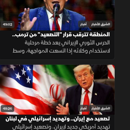
الشرق للأخبار
أخبار
49:02
المنطقة تترقب قرار "التصعيد" من ترمب..
الحرس الثوري الإيراني يعد خطة مرحلية
وحرب الوكلاء تقترب مع اتساع المواجهة
لاستخدام وكلائه إذا اتسعت المواجهة، وسط
توقعات باستئناف ضربات أميركية على إيران.
وفي الاقتصاد تتصاعد هجمات روسيا وأوكرانيا
على منشآت الطاقة
الشرق للأخبار
أخبار
48:26
تصعيد مع إيران.. وتهديد إسرائيلي في لبنان
تهديد أمريكي جديد لإيران، وتصعيد إسرائيلي