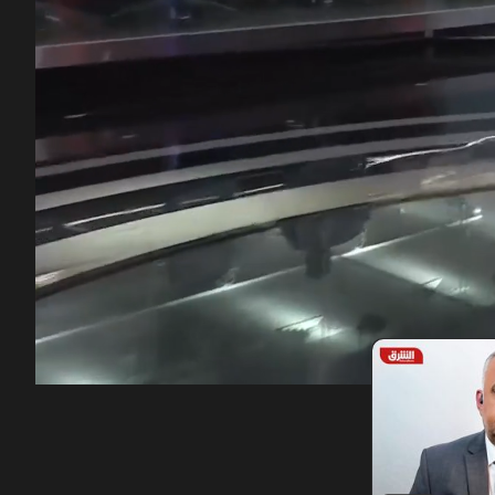
00:12
/
53:08