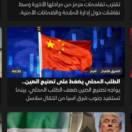
مسار التهدئة
تقترب تفاهمات هرمز من مراحلها الأخيرة وسط
نقاشات حول إدارة الملاحة والضمانات الأمنية،
بالتوازي مع تحركات أميركية ومفاوضات لبنانية
إسرائيلية تعكس استمرار اختبار فرص التهدئة في
المنطقة.
الشرق للأخبار
أخبار
49:38
الطلب المحلي يضغط على تصنيع الصين..
والبحر الأحمر يجمع السعودية وتركيا
يواجه تصنيع الصين ضعف الطلب المحلي، بينما
تستفيد جنوب شرق آسيا من انتقال سلاسل
التوريد. ويتوسع التنسيق السعودي التركي
بحريا، فيما تستمر اتصالات واشنطن وطهران.
صحيا، تدعم القيلولة الذاكرة.