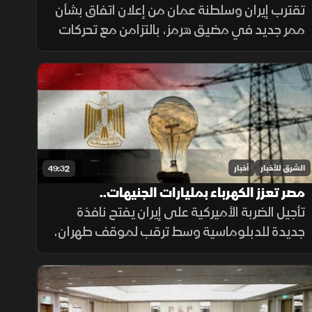
تتصدر المشهد
تقترب إيران وسلطنة عمان من إعلان اتفاق بشأن
ممر جديد في مضيق هرمز، بالتزامن مع تحركات
إقليمية لحماية الملاحة، وأزمة مالية متفاقمة
في العراق ومخاوف إنسانية بعد أحداث سبتة.
الشرق للأخبار
أخبار
49:32
مصر تعزز الكهرباء بمليارات الجنيهات..
والسجائر الإلكترونية تهدد المراهقين
تأجيل الضربة الأميركية على إيران يفتح نافذة
جديدة للدبلوماسية وسط ترقب لموقف طهران،
فيما تدعم مصر قطاع الكهرباء بعشرات المليارات،
وتحذر دراسات طبية من مخاطر السجائر
الإلكترونية على أدمغة المراهقين.