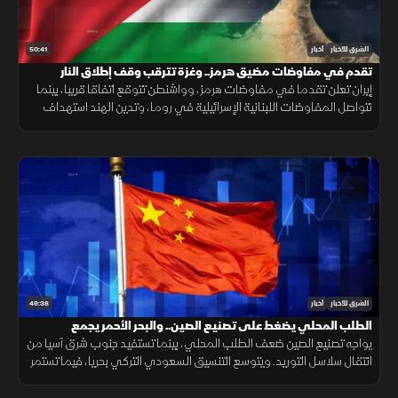
50:41
الشرق للأخبار
أخبار
تقدم في مفاوضات مضيق هرمز.. وغزة تترقب وقف إطلاق النار
إيران تعلن تقدما في مفاوضات هرمز، وواشنطن تتوقع اتفاقا قريبا، بينما
تتواصل المفاوضات اللبنانية الإسرائيلية في روما، وتدين الهند استهداف
سفينة مدنية قرب اليمن، مع تحذيرات أممية بشأن غزة.
49:38
الشرق للأخبار
أخبار
الطلب المحلي يضغط على تصنيع الصين.. والبحر الأحمر يجمع
السعودية وتركيا
يواجه تصنيع الصين ضعف الطلب المحلي، بينما تستفيد جنوب شرق آسيا من
انتقال سلاسل التوريد. ويتوسع التنسيق السعودي التركي بحريا، فيما تستمر
اتصالات واشنطن وطهران. صحيا، تدعم القيلولة الذاكرة.