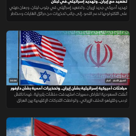
تصعيد مع إيران.. وتهديد إسرائيلي في لبنان
تهديد أمريكي جديد لإيران، وتصعيد إسرائيلي في جنوب لبنان، ورهان صيني
على التكنولوجيا لدعم النمو، إلى جانب تحذيرات من حرائق الغابات ومخاطر
الواي فاي العام.
50:36
الشرق للأخبار
أخبار
مباحثات أميركية إسرائيلية بشأن إيران.. وتحذيرات أممية بشأن دارفور
أعلنت السعودية اعتراض مسيرات استهدفت منشآت بترولية، فيما ناقش
ترمب ونتنياهو الملف الإيراني، وتواصلت التحركات الإقليمية بين العراق
وتركيا، مع تحذيرات أممية من تدهور الأوضاع في دارفور.