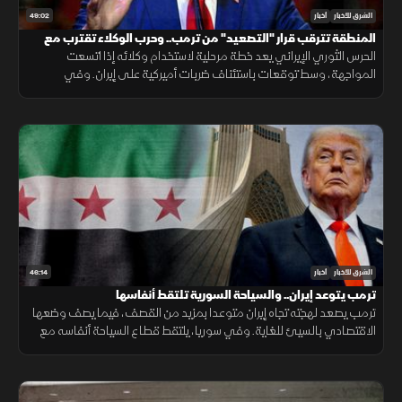
49:02
الشرق للأخبار
أخبار
المنطقة تترقب قرار "التصعيد" من ترمب.. وحرب الوكلاء تقترب مع
اتساع المواجهة
الحرس الثوري الإيراني يعد خطة مرحلية لاستخدام وكلائه إذا اتسعت
المواجهة، وسط توقعات باستئناف ضربات أميركية على إيران. وفي
الاقتصاد تتصاعد هجمات روسيا وأوكرانيا على منشآت الطاقة
46:14
الشرق للأخبار
أخبار
ترمب يتوعد إيران.. والسياحة السورية تلتقط أنفاسها
ترمب يصعد لهجته تجاه إيران متوعدا بمزيد من القصف، فيما يصف وضعها
الاقتصادي بالسيئ للغاية. وفي سوريا، يلتقط قطاع السياحة أنفاسه مع
مؤشرات تعاف، وتكشف دراسة جديدة عن سر قد يرتبط بأحد أبرز ألغاز
الشيخوخة