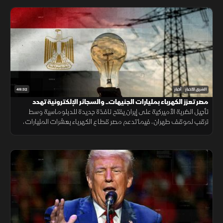
49:32
الشرق للأخبار
أخبار
مصر تعزز الكهرباء بمليارات الجنيهات.. والسجائر الإلكترونية تهدد
المراهقين
تأجيل الضربة الأميركية على إيران يفتح نافذة جديدة للدبلوماسية وسط
ترقب لموقف طهران، فيما تدعم مصر قطاع الكهرباء بعشرات المليارات،
وتحذر دراسات طبية من مخاطر السجائر الإلكترونية على أدمغة المراهقين.