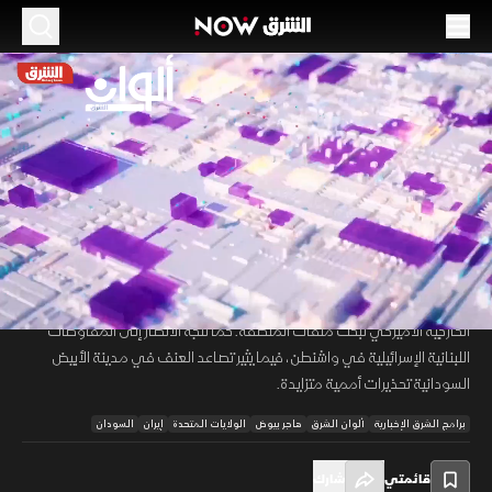
الموسم 2026
ترمب يتمسك بمسار التفاوض مع إيران.. وتصعيد
مقلق في السودان
23 يونيو 2026
53:31
أخبار
ألوان الشرق
تتواصل التحركات الدبلوماسية بين أميركا وإيران مع تأكيد ترمب استمرار
00:12
/
53:31
المفاوضات والتطلع إلى اتفاق يصفه بالعادل، بالتزامن مع جولة خليجية لوزير
الخارجية الأميركي لبحث ملفات المنطقة. كما تتجه الأنظار إلى المفاوضات
اللبنانية الإسرائيلية في واشنطن، فيما يثير تصاعد العنف في مدينة الأبيض
السودانية تحذيرات أممية متزايدة.
برامج الشرق الإخبارية
ألوان الشرق
هاجر بيوض
الولايات المتحدة
إيران
السودان
قائمتي
شارك