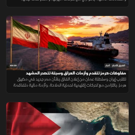
إسرائيلية تعكس استمرار اختبار فرص التهدئة في المنطقة.
49:59
الشرق للأخبار
أخبار
مفاوضات هرمز تتقدم وأزمات العراق وسبتة تتصدر المشهد
تقترب إيران وسلطنة عمان من إعلان اتفاق بشأن ممر جديد في مضيق
هرمز، بالتزامن مع تحركات إقليمية لحماية الملاحة، وأزمة مالية متفاقمة
في العراق ومخاوف إنسانية بعد أحداث سبتة.