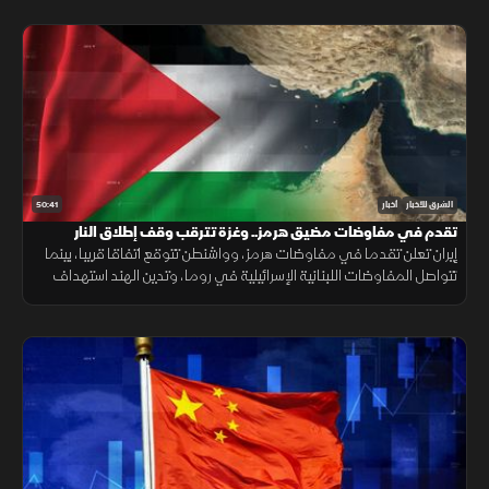
50:41
الشرق للأخبار
أخبار
تقدم في مفاوضات مضيق هرمز.. وغزة تترقب وقف إطلاق النار
إيران تعلن تقدما في مفاوضات هرمز، وواشنطن تتوقع اتفاقا قريبا، بينما
تتواصل المفاوضات اللبنانية الإسرائيلية في روما، وتدين الهند استهداف
سفينة مدنية قرب اليمن، مع تحذيرات أممية بشأن غزة.