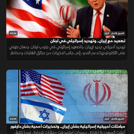
48:26
الشرق للأخبار
أخبار
تصعيد مع إيران.. وتهديد إسرائيلي في لبنان
تهديد أمريكي جديد لإيران، وتصعيد إسرائيلي في جنوب لبنان، ورهان صيني
على التكنولوجيا لدعم النمو، إلى جانب تحذيرات من حرائق الغابات ومخاطر
الواي فاي العام.
50:36
الشرق للأخبار
أخبار
مباحثات أميركية إسرائيلية بشأن إيران.. وتحذيرات أممية بشأن دارفور
أعلنت السعودية اعتراض مسيرات استهدفت منشآت بترولية، فيما ناقش