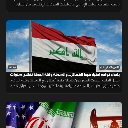
ترمب ونتنياهو الملف الإيراني، وتواصلت التحركات الإقليمية بين العراق
وتركيا، مع تحذيرات أممية من تدهور الأوضاع في دارفور.
48:40
الشرق للأخبار
أخبار
بغداد تواجه اختبار ضبط الفصائل.. والسمنة وقلة الحركة تقللان سنوات
الصحة
يطيل الطب الحديث العمر دون ضمان صحة أفضل مع السمنة وقلة الحركة.
وتضر حرائق الغابات بالسياحة والزراعة، بينما تختبر الهجمات من العراق قدرة
بغداد على ضبط الفصائل وحماية علاقتها بالرياض.