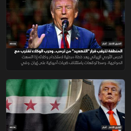
49:02
الشرق للأخبار
أخبار
المنطقة تترقب قرار "التصعيد" من ترمب.. وحرب الوكلاء تقترب مع
اتساع المواجهة
الحرس الثوري الإيراني يعد خطة مرحلية لاستخدام وكلائه إذا اتسعت
المواجهة، وسط توقعات باستئناف ضربات أميركية على إيران. وفي
الاقتصاد تتصاعد هجمات روسيا وأوكرانيا على منشآت الطاقة
46:14
الشرق للأخبار
أخبار