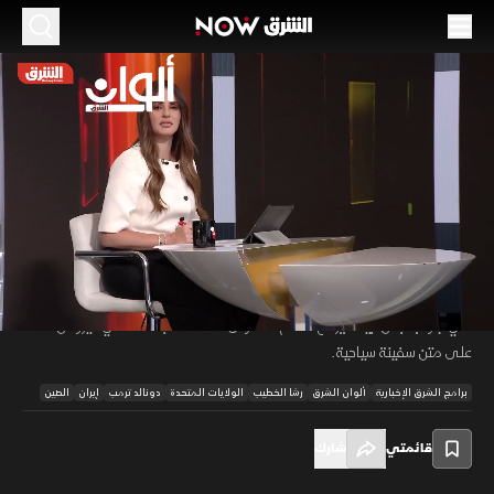
الموسم 2026
ترمب في الصين.. وتصاعد أزمة إيران ومضيق هرمز
13 مايو 2026
52:39
أخبار
ألوان الشرق
تحمل قمة ترمب وشي جين بينغ في بكين اختباراً حساساً لمستقبل العلاقة بين
أكبر اقتصادين في العالم، وسط تصاعد أزمة إيران ومضيق هرمز وتراجع توقعات
00:12
/
52:40
الطلب على النفط، بالتزامن مع انخفاض المخزونات العالمية وتصعيد عسكري
في جنوب لبنان، بينما يرفع العالم مستوى الاستعداد بعد تفشي فيروس هانتا
على متن سفينة سياحية.
برامج الشرق الإخبارية
ألوان الشرق
رشا الخطيب
الولايات المتحدة
دونالد ترمب
إيران
الصين
قائمتي
شارك