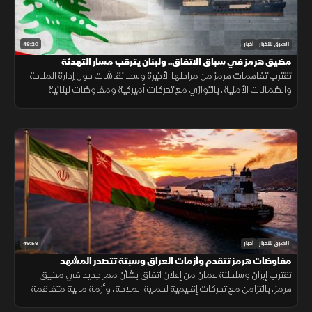
48:20
الشرق للأخبار
أخبار
مضيق هرمز في سباق الاتفاق.. ولبنان يترقب مسار التهدئة
تقترب تفاهمات هرمز من مراحلها الأخيرة وسط نقاشات حول إدارة الملاحة
والضمانات الأمنية، بالتوازي مع تحركات أميركية ومفاوضات لبنانية
إسرائيلية تعكس استمرار اختبار فرص التهدئة في المنطقة.
49:59
الشرق للأخبار
أخبار
مفاوضات هرمز تتقدم وأزمات العراق وسبتة تتصدر المشهد
تقترب إيران وسلطنة عمان من إعلان اتفاق بشأن ممر جديد في مضيق
هرمز، بالتزامن مع تحركات إقليمية لحماية الملاحة، وأزمة مالية متفاقمة
في العراق ومخاوف إنسانية بعد أحداث سبتة.