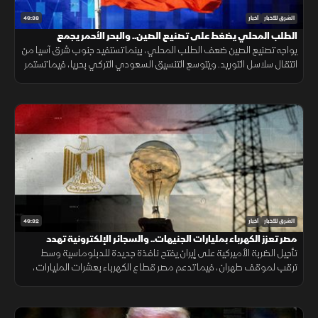
49:38
الشرق للأخبار
أخبار
الطلب المحلي يضغط على تصنيع الصين.. والبحر الأحمر يجمع
السعودية وتركيا
يواجه تصنيع الصين ضعف الطلب المحلي، بينما تستفيد جنوب شرق آسيا من
انتقال سلاسل التوريد. ويتوسع التنسيق السعودي التركي بحريا، فيما تستمر
اتصالات واشنطن وطهران. صحيا، تدعم القيلولة الذاكرة.
49:32
الشرق للأخبار
أخبار
مصر تعزز الكهرباء بمليارات الجنيهات.. والسجائر الإلكترونية تهدد
المراهقين
تأجيل الضربة الأميركية على إيران يفتح نافذة جديدة للدبلوماسية وسط
ترقب لموقف طهران، فيما تدعم مصر قطاع الكهرباء بعشرات المليارات،
وتحذر دراسات طبية من مخاطر السجائر الإلكترونية على أدمغة المراهقين.