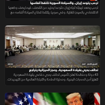
ترمب يتوعد إيران.. والسياحة السورية تلتقط أنفاسها
ترمب يصعد لهجته تجاه إيران متوعدا بمزيد من القصف، فيما يصف وضعها
الاقتصادي بالسيئ للغاية. وفي سوريا، يلتقط قطاع السياحة أنفاسه مع
مؤشرات تعاف، وتكشف دراسة جديدة عن سر قد يرتبط بأحد أبرز ألغاز
الشيخوخة
49:50
الشرق للأخبار
أخبار
تحالف بحري بقيادة السعودية.. وعجز الميزانية يتراجع
43 دولة ومنظمة تعلن تأسيس تحالف بحري دفاعي بقيادة السعودية
لتعزيز أمن الممرات البحرية، وحماية الملاحة والتجارة العالمية من التهديدات.