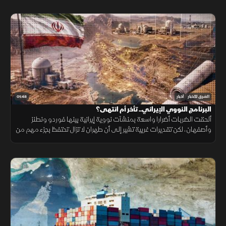
01:48
الشرق للأخبار
أخبار
البرنامج النووي الإيراني.. تأخر أم انتهى؟
ألحقت الضربات أضرارا واسعة بمنشآت نووية إيرانية بينها فوردو ونطنز
وأصفهان، لكن تقديرات غربية تشير إلى أن طهران لا تزال تحتفظ بجزء مهم من
قدراتها ومخزون اليورانيوم المخصب.