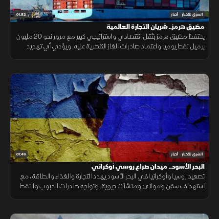
01:52
الشرق للأخبار
أخبار
مضيق هرمز.. شريان التجارة العالمية
يحتفظ مضيق هرمز بثقل اقتصادي واستراتيجي كبير مع مرور نحو 20 مليون
برميل نفط يوميا واعتماد صادرات الغاز القطرية عليه. ويؤدي أي تهديد
للملاحة إلى اضطراب أسعار النفط والتأمين والنقل.
01:49
الشرق للأخبار
أخبار
البحر الأسود.. ميدان صراع روسي أوكراني
تصعيد روسيا وأوكرانيا في البحر الأسود يهدد التجارة والغذاء والطاقة، مع
استهداف سفن وموانئ ومنشآت حيوية. وتواجه صادرات الحبوب والنفط
ضغوطًا، فيما ترتفع كلفة الشحن والتأمين.