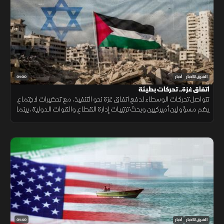
01:00
الشرق للأخبار
أخبار
اتفاق غزة.. تحركات بطيئة
تتواصل تحركات الوسطاء لدفع اتفاق غزة نحو التنفيذ، مع تحضيرات لاجتماع
يضم مسؤولين أميركيين وبحث ترتيبات إدارة القطاع والقوات الدولية، بينما
تبقى ملفات سلاح الفصائل والانسحاب الإسرائيلي عالقة. حاليا فقط
01:40
الشرق للأخبار
أخبار