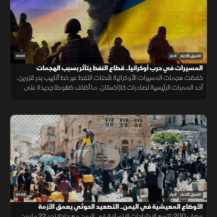
01:31
الشرق للأخبار
أخبار
المسيرات في حرب أوكرانيا.. قطاع النفط يتأثر بسبب الهجمات
خفضت هجمات المسيرات الأوكرانية شحنات النفط عبر خط أنابيب بحر قزوين،
أحد الممرات الرئيسية لصادرات كازاخستان، ما أضاف ضغوطا جديدة على
أسواق الطاقة والنقل البحري.
01:38
الشرق للأخبار
أخبار
الأوضاع المعيشية في اليمن.. التصعيد الحوثي يعمق الأزمة
وصف 200: تتسع الاحتياجات الإنسانية في اليمن مع حاجة نحو 22 مليون