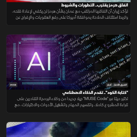
اتفاق هرمز يقترب.. التطورات والشروط
تؤكد إيران أن اتفاقها المرتقب مع عمان بشأن هرمز لن يكفي لإعادة فتحه،
وتربط استئناف الملاحة بموافقة أميركا على رفع العقوبات والإفراج عن
الأصول الإيرانية ووقف التهديدات.
01:56
الشرق للأخبار
أخبار
"كتابة الكود".. تقدم الذكاء الاصطناعي
تختبر ميتا عبر "MUSE Code" جيلا جديدا من وكلاء البرمجة القادرين على
قراءة المشروع كاملا، وتقسيم المهام وتشغيل الأدوات والاختبارات، مع
تنفيذ عدة عمليات بالتوازي.