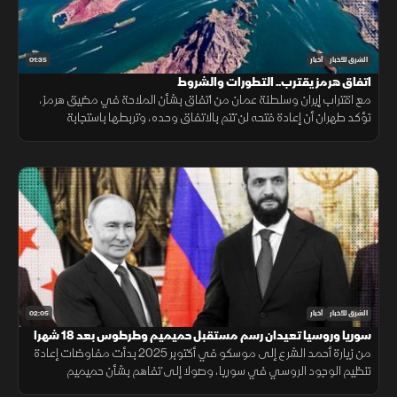
01:35
الشرق للأخبار
أخبار
اتفاق هرمز يقترب.. التطورات والشروط
مع اقتراب إيران وسلطنة عمان من اتفاق بشأن الملاحة في مضيق هرمز،
تؤكد طهران أن إعادة فتحه لن تتم بالاتفاق وحده، وتربطها باستجابة
واشنطن لجملة من الشروط السياسية والأمنية.
02:05
الشرق للأخبار
أخبار
سوريا وروسيا تعيدان رسم مستقبل حميميم وطرطوس بعد 18 شهرا
من زيارة أحمد الشرع إلى موسكو في أكتوبر 2025 بدأت مفاوضات إعادة
تنظيم الوجود الروسي في سوريا، وصولا إلى تفاهم بشأن حميميم
وطرطوس، يتضمن إدارة دمشق المنشآت المدنية