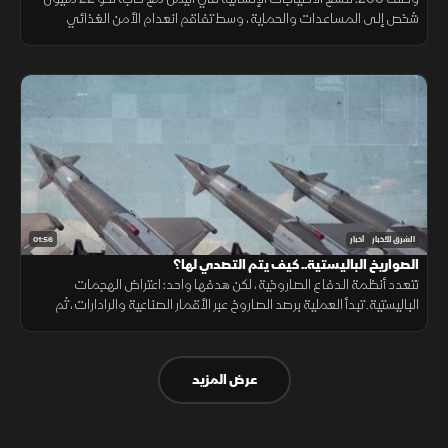
شخص إلى المساعدات والحماية، وسط تفاقم انعدام الأمن الغذائي
ونقص حاد في تمويل خطة الاستجابة الإنسانية
01:56
الشرق للأخبار
أخبار
الصواريخ الباليستية.. كيف يتم التصدي لها؟
تتعدد أنظمة الدفاع الصاروخية، لكن هدفها واحد: اعتراض الهجمات
الباليستية. تبدأ العملية برصد الصاروخ عبر الأقمار الصناعية والرادارات، ثم
حساب مساره وإطلاق صاروخ اعتراضي، مع طبقات دفاعية أخرى
عرض المزيد