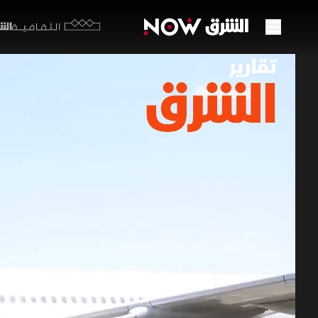
الشرق y
الثقافية
هل يت
التهد
06 يوليو 2026
تقارير ا
يتصاعد الت
باستهداف 
بالساحل ا
الرواتب وا
برامج الشرق الإ