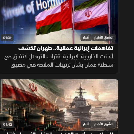
الشرق للأخبار
أخبار
01:31
تفاهمات إيرانية عمانية.. طهران تكشف
تفاصيل اتفاق مضيق هرمز
أعلنت الخارجية الإيرانية اقتراب التوصل لاتفاق مع
سلطنة عمان بشأن ترتيبات الملاحة في مضيق
هرمز، مؤكدة أن فتح المضيق يبقى مشروطًا
بالتزام أميركا برفع العقوبات والإفراج عن الأصول
الإيرانية.
الشرق للأخبار
أخبار
01:42