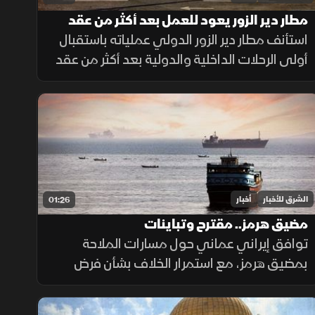
مطار دير الزور يعود للعمل بعد أكثر من عقد
من الإغلاق
استأنف مطار دير الزور الدولي عملياته باستقبال
أولى الرحلات الداخلية والدولية بعد أكثر من عقد
من التوقف، في خطوة تهدف إلى تسهيل حركة
التنقل وتعزيز الربط الجوي بالمنطقة.
الشرق للأخبار
أخبار
01:26
مضيق هرمز.. مقترح وتباينات
توافق إيراني عماني حول مسارات الملاحة
بمضيق هرمز، مع استمرار الخلاف بشأن فرض
رسوم عبور، حيث تشترط طهران رفع العقوبات
لفتح المضيق وسط رفض أميركي ورفض داخلي