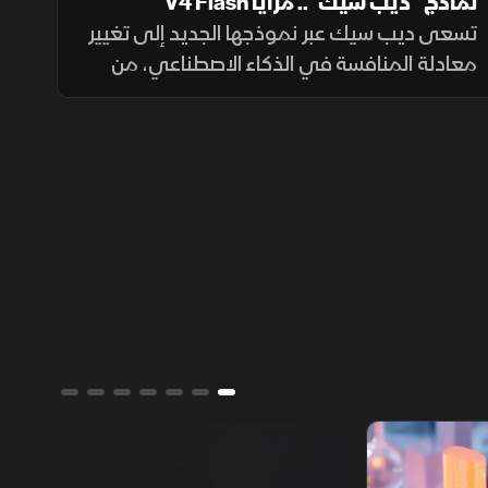
نماذج "ديب سيك".. مزايا V4 Flash
تسعى ديب سيك عبر نموذجها الجديد إلى تغيير
معادلة المنافسة في الذكاء الاصطناعي، من
خلال خفض تكلفة الاستخدام مع الحفاظ على
أداء مرتفع، في محاولة لجعل التقنية أكثر انتشارا.
ألوان الشرق