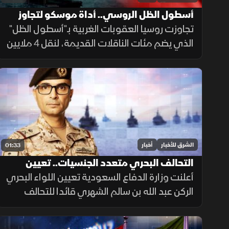
أسطول الظل الروسي.. أداة موسكو لتجاوز
العقوبات
تجاوزت روسيا العقوبات الغربية بـ"أسطول الظل"
الذي يضم مئات الناقلات القديمة، لنقل 4 ملايين
برميل نفط يوميا للصين والهند عبر تكتيكات تخف
بحرية، ما أمن لموسكو مليارات الدولارات.
الشرق للأخبار
أخبار
01:33
التحالف البحري متعدد الجنسيات.. تعيين
قائد جديد
أعلنت وزارة الدفاع السعودية تعيين اللواء البحري
الركن عبد الله بن سالم الشهري قائدا للتحالف
الدولي متعدد الجنسيات، في خطوة تعزز جاهزية
التحالف لحماية الملاحة وأمن الممرات البحرية.