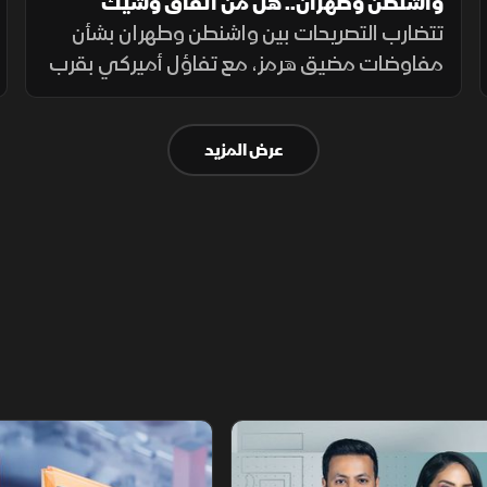
واشنطن وطهران.. هل من اتفاق وشيك
تتضارب التصريحات بين واشنطن وطهران بشأن
مفاوضات مضيق هرمز، مع تفاؤل أميركي بقرب
اتفاق محتمل ونفي إيراني لمحادثات مباشرة،
بينما تستمر الوساطات الإقليمية لخفض التوتر.
عرض المزيد
أخبار الشرق