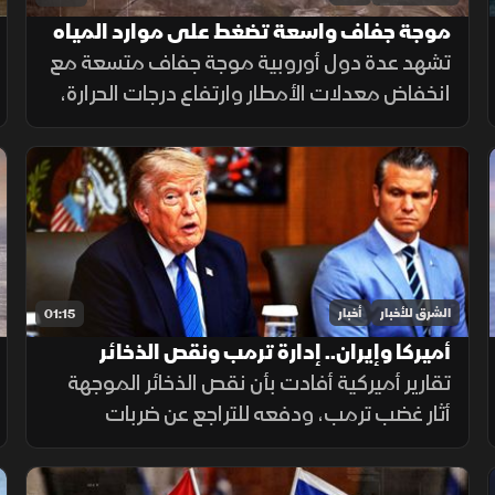
موجة جفاف واسعة تضغط على موارد المياه
في أوروبا
تشهد عدة دول أوروبية موجة جفاف متسعة مع
انخفاض معدلات الأمطار وارتفاع درجات الحرارة،
ما أدى إلى تراجع مستويات الأنهار والخزانات
وزيادة الضغوط على الموارد المائية.
الشرق للأخبار
أخبار
01:15
أميركا وإيران.. إدارة ترمب ونقص الذخائر
تقارير أميركية أفادت بأن نقص الذخائر الموجهة
أثار غضب ترمب، ودفعه للتراجع عن ضربات
واسعة ضد إيران. وزير الحرب حمل بايدن ثم نائبه
مسؤولية الأزمة، فيما نفى البيت الأبيض صحة