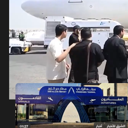
00:12
/
01:32
الشرق للأخبار
أخبار
01:27