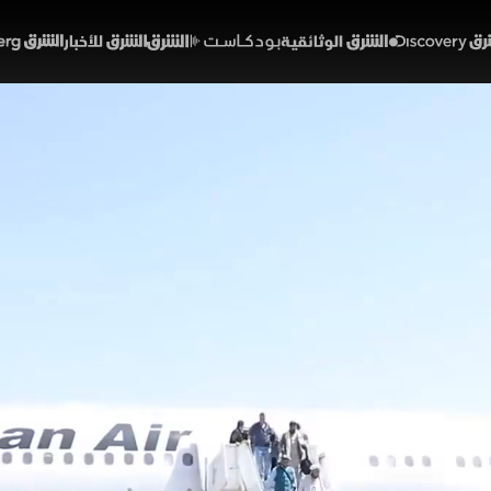
Discover
الشرق الوثائقية
الشرق بودكاست
الشرق للأخبار
الشرق Bloomberg
جه اليمن نحو انفجار عسكري
ئة؟
01:32
أخبار
لشرق
وتر السياسي في اليمن إثر تسيير طهران رحلات مباشرة لصنع
منشآت السعودية، وتزامن ذلك مع استنفار قبلي في الجوف
لغربي عقب هجمات حوثية مكثفة، مما يعكس انسدادا كاملا
لمطارات.
خبارية (ملحق)
تقارير الشرق
الحوثيين
جماعة الحوثيين
الحوثيون
اليمن
السعودية