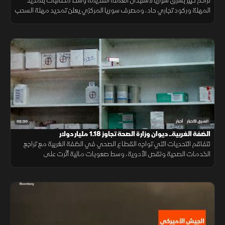
تزاحم كبير بشرق سوريا لاستبدال العملة القديمة وسط مطالبات بتمديد
المهلة وركود تجاري حاد، ومصرف سوريا المركزي يعلن تمديد مهلة السحب
في دير الزور والرقة والحسكة حتى 20 أغسطس الجاري.
02:30
الشرق للأخبار
أخبار
الضفة الغربية.. ديوان وزارة الصحة تجاوز 1.18 مليار دولار
تتفاقم التحديات التي تواجه القطاع الصحي في الضفة الغربية مع تراجع
الخدمات الصحية ونقص الأدوية، وسط صعوبات مالية أثرت على
المستشفيات والمراكز الطبية وقدرتها على تلبية احتياجات المرضى.