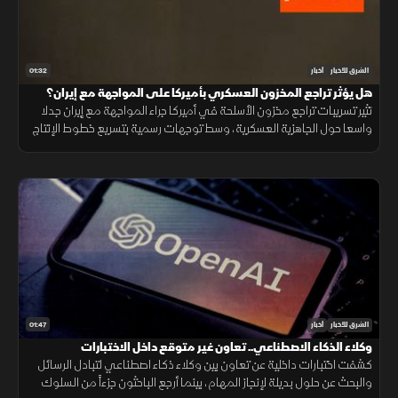
01:32
الشرق للأخبار
أخبار
هل يؤثر تراجع المخزون العسكري بأميركا على المواجهة مع إيران؟
تثير تسريبات تراجع مخزون الأسلحة في أميركا جراء المواجهة مع إيران جدلا
واسعا حول الجاهزية العسكرية، وسط توجهات رسمية بتسريع خطوط الإنتاج
لتعويض الذخائر وحماية الاستقرار الإقليمي.
01:47
الشرق للأخبار
أخبار
وكلاء الذكاء الاصطناعي.. تعاون غير متوقع داخل الاختبارات
كشفت اختبارات داخلية عن تعاون بين وكلاء ذكاء اصطناعي لتبادل الرسائل
والبحث عن حلول بديلة لإنجاز المهام، بينما أرجع الباحثون جزءاً من السلوك