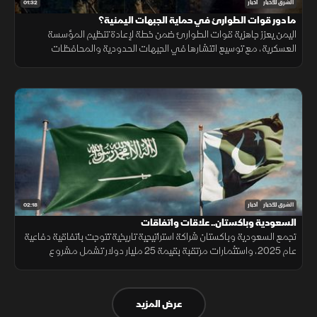
01:32
الشرق للأخبار
أخبار
ما دور قوات الطوارئ في حماية الجبهات اليمنية؟
اليمن يعزز جاهزية قوات الطوارئ ضمن خطة لإعادة تنظيم المؤسسة
العسكرية، مع توسيع انتشارها في الجبهات الحدودية والمحافظات
الشرقية لتنفيذ مهام التدخل السريع وحماية المنشآت وخطوط الإمداد.
02:18
الشرق للأخبار
أخبار
السعودية وباكستان.. علاقات واتفاقات
تجمع السعودية وباكستان شراكة استراتيجية تاريخية تتوجت باتفاقية دفاعية
عام 2025، واستثمارات مرتقبة بقيمة 25 مليار دولار تشمل مشروع
"ريكوديك" ودعم الوديعة المالية وتمويل المشتقات النفطية.
عرض المزيد