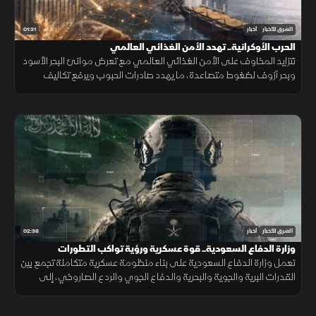
01:31
الشرق للأخبار
أخبار
الحرب الأوكرانية.. تهدد الأمن الغذائي العالمي
تتزايد المخاوف على الأمن الغذائي العالمي مع تعرض موانئ البحر الأسود
وبحر آزوف لضغوط متصاعدة، ما يهدد صادرات الحبوب ويرفع تكاليف
الشحن والتأمين وأسعار الغذاء.
02:38
الشرق للأخبار
أخبار
وزارة الدفاع السعودية.. قوة عسكرية ورؤية تواكب التطورات
تعمل وزارة الدفاع السعودية على بناء منظومة عسكرية متكاملة تجمع بين
القدرات البرية والجوية والبحرية والدفاع الجوي والردع الصاروخي، إلى
جانب التدريب والتأهيل وتطوير التسليح وتوطين الصناعات الدفاعية.