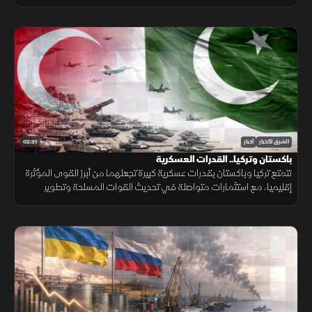
إلى قيود وبيئة اختبار غير مكتملة.
02:31
الشرق للأخبار
أخبار
باكستان وتركيا.. القدرات العسكرية
تتمتع تركيا وباكستان بقدرات عسكرية كبيرة تجعلهما من أبرز القوى المؤثرة
إقليميا، مع استثمارات متواصلة في تحديث القوات المسلحة وتطوير
القدرات الجوية والبحرية ومنظومات الردع.