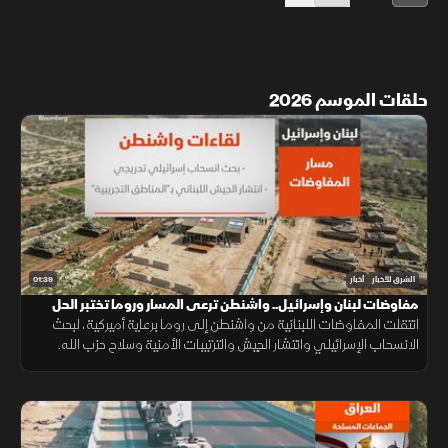
حلقات الموسم 2026
01:39
الشرق للأخبار
أخبار
مفاوضات لبنان وإسرائيل.. واشنطن ترعى المسار وروما تختبر الحل
انتقلت المفاوضات اللبنانية من واشنطن إلى روما برعاية أميركية، لبحث
الانسحاب الإسرائيلي وانتشار الجيش والترتيبات الأمنية وسلاح حزب الله.
وانتهت الجولة السابعة دون اتفاق على مناطق جديدة أو وقف العمليات.