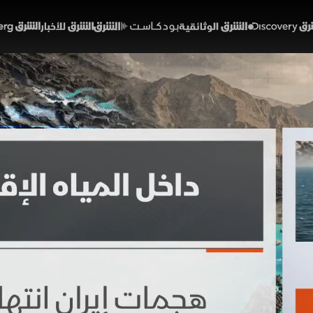
Discover
الشرق الوثائقية
الشرق بودكاست
الشرق للأخبار
الشرق Bloomberg
هرمز.. مسار عمان الجنوبي
01:24
أخبار
لشرق
الممر يضمن عبورا آمنا ومجانيا للسفن وفق القانون الدولي، وي
 النفط. وبينما رحبت أميركا بالخطوة لدعم التجارة، اعتبرتها
ها.
خبارية (ملحق)
تقارير الشرق
مضيق هرمز
إيران
الولايات المتحدة