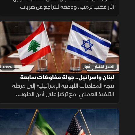
أثار غضب ترمب، ودفعه للتراجع عن ضربات
واسعة ضد إيران. وزير الحرب حمل بايدن ثم نائبه
مسؤولية الأزمة، فيما نفى البيت الأبيض صحة
التقارير.
الشرق للأخبار
أخبار
01:25
لبنان وإسرائيل.. جولة مفاوضات سابعة
تتجه المحادثات اللبنانية الإسرائيلية إلى مرحلة
التنفيذ العملي، مع تركيز على أمن الجنوب،
وترتيبات انتشار القوات، والحدود البرية، وسط
تحديات تتعلق بالضمانات السياسية وتحويل
الاتفاقات إلى واقع مستدام.