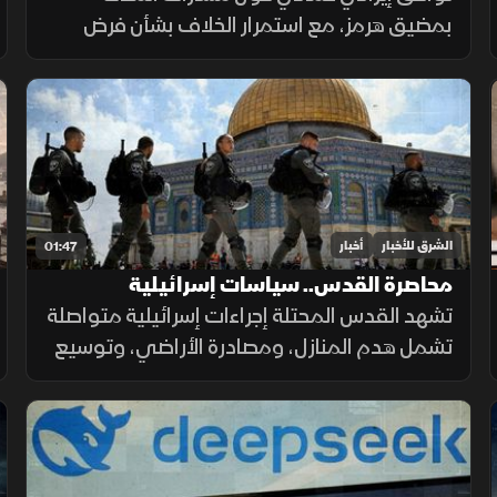
بمضيق هرمز، مع استمرار الخلاف بشأن فرض
رسوم عبور، حيث تشترط طهران رفع العقوبات
لفتح المضيق وسط رفض أميركي ورفض داخلي
من الحرس الثوري.
الشرق للأخبار
أخبار
01:47
محاصرة القدس.. سياسات إسرائيلية
تشهد القدس المحتلة إجراءات إسرائيلية متواصلة
تشمل هدم المنازل، ومصادرة الأراضي، وتوسيع
المستوطنات، وتسوية الأراضي، وسط تحذيرات
من تغيير الواقع الديموغرافي والجغرافي
للمدينة.