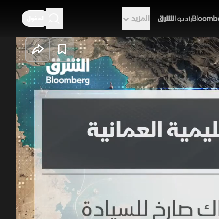
المزيد
الدخول
راديو الشرق
استحدثت عمان مسارا ملاحيا جديدا بمضيق هرمز يسمى "الممر الجنوبي" بمحاذاة جزيرة مسندم بطول 82 كيلو
قلل المخاطر الأمنية والرسوم الإيرانية
 إيران مواجهة غير مقبولة تمت دون