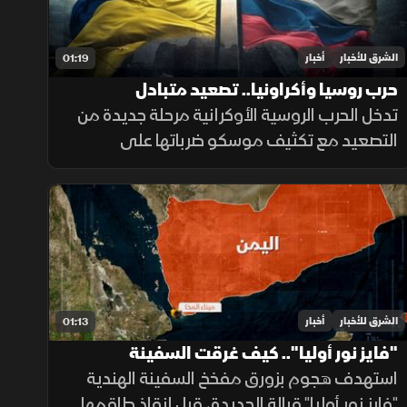
الشرق للأخبار
أخبار
01:19
حرب روسيا وأكراونيا.. تصعيد متبادل
تدخل الحرب الروسية الأوكرانية مرحلة جديدة من
التصعيد مع تكثيف موسكو ضرباتها على
الموانئ واستخدام الصواريخ الباليستية، بينما
تواجه كييف ضغوطا على دفاعاتها الجوية
ومخزونها العسكري.
الشرق للأخبار
أخبار
01:13
"فايز نور أوليا".. كيف غرقت السفينة
الهندية؟
استهدف هجوم بزورق مفخخ السفينة الهندية
"فايز نور أوليا" قبالة الحديدة، قبل إنقاذ طاقمها