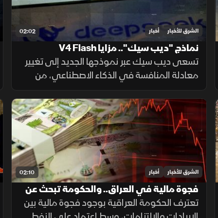
الشرق للأخبار
أخبار
02:02
نماذج "ديب سيك".. مزايا V4 Flash
تسعى ديب سيك عبر نموذجها الجديد إلى تغيير
معادلة المنافسة في الذكاء الاصطناعي، من
خلال خفض تكلفة الاستخدام مع الحفاظ على
أداء مرتفع، في محاولة لجعل التقنية أكثر انتشارا.
الشرق للأخبار
أخبار
02:10
فجوة مالية في العراق.. والحكومة تبحث عن
حلول لضمان الرواتب
تعترف الحكومة العراقية بوجود فجوة مالية بين
الإيرادات والالتزامات، وسط اعتماد على النفط