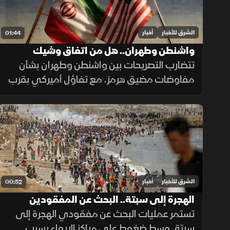
الشرق للأخبار
أخبار
01:44
واشنطن وطهران.. هل من اتفاق وشيك
تتضارب التصريحات بين واشنطن وطهران بشأن
مفاوضات مضيق هرمز، مع تفاؤل أميركي بقرب
اتفاق محتمل ونفي إيراني لمحادثات مباشرة،
بينما تستمر الوساطات الإقليمية لخفض التوتر.
الشرق للأخبار
أخبار
00:52
الهجرة إلى سبتة.. البحث عن المفقودين
تستمر عمليات البحث عن مفقودي الهجرة إلى
سبتة، وسط ضغوط على مراكز الإيواء بسبب