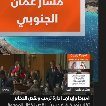
حلقات الموسم 2026
1x
auto
الشرق للأخبار
أخبار
01:15
أميركا وإيران.. إدارة ترمب ونقص الذخائر
تقارير أميركية أفادت بأن نقص الذخائر الموجهة