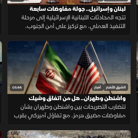
لبنان وإسرائيل.. جولة مفاوضات سابعة
تتجه المحادثات اللبنانية الإسرائيلية إلى مرحلة
التنفيذ العملي، مع تركيز على أمن الجنوب،
وترتيبات انتشار القوات، والحدود البرية، وسط
تحديات تتعلق بالضمانات السياسية وتحويل
الاتفاقات إلى واقع مستدام.
الشرق للأخبار
أخبار
01:44
واشنطن وطهران.. هل من اتفاق وشيك
تتضارب التصريحات بين واشنطن وطهران بشأن
مفاوضات مضيق هرمز، مع تفاؤل أميركي بقرب
اتفاق محتمل ونفي إيراني لمحادثات مباشرة،
بينما تستمر الوساطات الإقليمية لخفض التوتر.