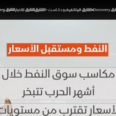
Discover
الشرق الوثائقية
الشرق بودكاست
الشرق للأخبار
الشرق Bloomberg
 يتخلى عن مكاسب الحرب و
ات ما قبل الأزمة
02:17
أخبار
لشرق
 النفط التي تحققت خلال أشهر الصراع مع عودة الإمدادات واستئ
خام برنت من مستويات تجاوزت
ط تحول تركيز الأسواق من المخاطر الجيوسياسية إلى أساسيات العر
صاد العالمي والطلب الصيني.
خبارية (ملحق)
أسعار النفط
تقارير الشرق