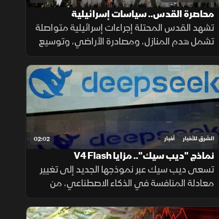
محاصرة القدس.. سياسات إسرائيلية
تشهد القدس المحتلة إجراءات إسرائيلية متواصلة
تشمل هدم المنازل، ومصادرة الأراضي، وتوسيع
المستوطنات، وتسوية الأراضي، وسط تحذيرات
من تغيير الواقع الديموغرافي والجغرافي
للمدينة.
الشرق للأخبار
أخبار
02:02
نماذج "ديب سيك".. مزايا V4 Flash
تسعى ديب سيك عبر نموذجها الجديد إلى تغيير
معادلة المنافسة في الذكاء الاصطناعي، من
خلال خفض تكلفة الاستخدام مع الحفاظ على
أداء مرتفع، في محاولة لجعل التقنية أكثر انتشارا.