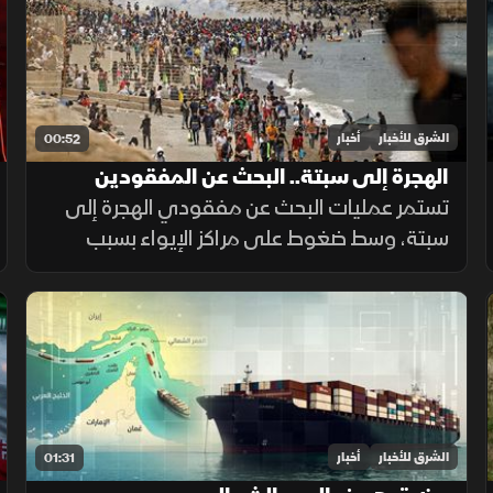
الشرق للأخبار
أخبار
00:52
الهجرة إلى سبتة.. البحث عن المفقودين
تستمر عمليات البحث عن مفقودي الهجرة إلى
سبتة، وسط ضغوط على مراكز الإيواء بسبب
أعداد القاصرين غير المصحوبين بذويهم،
ومطالبات بتوفير الحماية والرعاية للمهاجرين.
الشرق للأخبار
أخبار
01:31