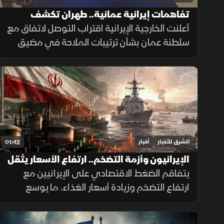
تفاهمات إيرانية عمانية.. طهران تكشف
تفاصيل اتفاق مضيق هرمز
أعلنت الخارجية الإيرانية اقتراب التوصل لاتفاق مع
سلطنة عمان بشأن ترتيبات الملاحة في مضيق
هرمز، مؤكدة أن فتح المضيق يبقى مشروطًا
بالتزام أميركا برفع العقوبات والإفراج عن الأصول
الإيرانية.
الشرق للأخبار
أخبار
01:42
الإيرانيون وأزمة التضخم.. ارتفاع الأسعار يثقل
كاهل الأسر
يتفاقم الضغط الاقتصادي على الإيرانيين مع
ارتفاع التضخم وزيادة أسعار الغذاء، ما يوسع
الفجوة بين الشرائح الاجتماعية ويدفع الأسر إلى
تقليص الإنفاق لمواجهة تراجع القدرة الشرائية.