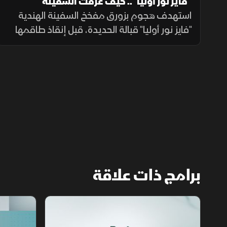
"فايز نور أوليا".. كيف غرقت السفينة
الهندية؟
استهدف هجوم بزورق مفخخ السفينة الهندية
"فايز نور أوليا" قبالة الحديدة، قبل إنقاذ طاقمها
ونقلهم إلى ميناء المخا، في تصعيد جديد يزيد
المخاوف على أمن الملاحة وسلاسل الإمداد.
برامج ذات علاقة
مع الشرق الأوسط
الخبر الآخر