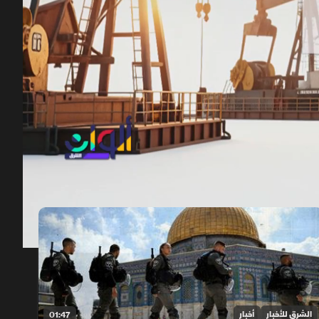
00:12
/
02:17
الشرق للأخبار
أخبار
01:47