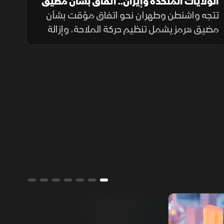
الولايات المتحدة وإيران.. اتفاق بشأن مضيق
هرمز
تتجه واشنطن وطهران نحو اتفاق مؤقت بشأن
مضيق هرمز يشمل تنظيم حركة الملاحة، وإزالة
الألغام، واستئناف المفاوضات النووية، مع
تخفيف العقوبات على صادرات النفط مقابل
ترتيبات أمنية.
ألوان الشرق