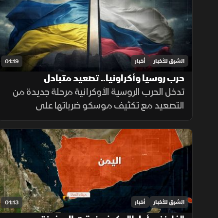
الشرق للأخبار
أخبار
01:19
حرب روسيا وأكراونيا.. تصعيد متبادل
تدخل الحرب الروسية الأوكرانية مرحلة جديدة من
التصعيد مع تكثيف موسكو ضرباتها على
الموانئ واستخدام الصواريخ الباليستية، بينما
تواجه كييف ضغوطا على دفاعاتها الجوية
ومخزونها العسكري.
الشرق للأخبار
أخبار
01:13