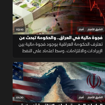
الشرق للأخبار
أخبار
02:10
فجوة مالية في العراق.. والحكومة تبحث عن
حلول لضمان الرواتب
تعترف الحكومة العراقية بوجود فجوة مالية بين
الإيرادات والالتزامات، وسط اعتماد على النفط
لتمويل الإنفاق العام، فيما يحذر خبراء من
تداعيات تأخير الرواتب على الاقتصاد والأسواق.
الشرق للأخبار
أخبار
01:30