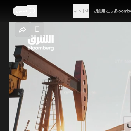
المزيد
الدخول
راديو الشرق
يعود إلى
ناف حركة الشحن عبر مضيق هرمز، ليتراجع
 125 دولاراً للبرميل إلى أقل من 80 دولاراً. كما خفضت مؤسسات مالية كبرى توقعاتها
ض والطلب، وترقب زيادة الإنتاج الخليجي