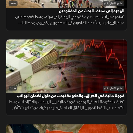
00:52
الشرق للأخبار
أخبار
الهجرة إلى سبتة.. البحث عن المفقودين
تستمر عمليات البحث عن مفقودي الهجرة إلى سبتة، وسط ضغوط على
مراكز الإيواء بسبب أعداد القاصرين غير المصحوبين بذويهم، ومطالبات
بتوفير الحماية والرعاية للمهاجرين.
02:10
الشرق للأخبار
أخبار
فجوة مالية في العراق.. والحكومة تبحث عن حلول لضمان الرواتب
تعترف الحكومة العراقية بوجود فجوة مالية بين الإيرادات والالتزامات، وسط
اعتماد على النفط لتمويل الإنفاق العام، فيما يحذر خبراء من تداعيات تأخير
الرواتب على الاقتصاد والأسواق.