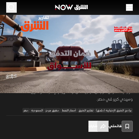
الموسم 2026
خزانات النفط في الخليج ومصر
28 يونيو 2026
02:07
أخبار
تقارير الشرق
برزت أهمية مراكز تخزين النفط في المنطقة العربية مع تزايد اضطرابات مضيق
هرمز بسبب حرب إيران، إذ تحولت من مستودعات تجارية إلى صمامات أمان
00:12
/
02:07
تمنع اضطراب إمدادات الطاقة العالمية. وتضم المنطقة مراكز كبرى في رأس
تنورة بالسعودية، ورأس مركز بعمان، والفجيرة بالإمارات، والعين السخنة
وسيدي كرير في مصر.
برامج الشرق الإخبارية (ملحق)
تقارير الشرق
أسعار النفط
مضيق هرمز
السعودية
مصر
قائمتي
شارك