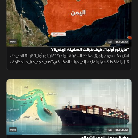
01:13
الشرق للأخبار
أخبار
"فايز نور أوليا".. كيف غرقت السفينة الهندية؟
استهدف هجوم بزورق مفخخ السفينة الهندية "فايز نور أوليا" قبالة الحديدة،
قبل إنقاذ طاقمها ونقلهم إلى ميناء المخا، في تصعيد جديد يزيد المخاوف
على أمن الملاحة وسلاسل الإمداد.
01:31
الشرق للأخبار
أخبار
مضيق هرمز.. الممر الشمالي