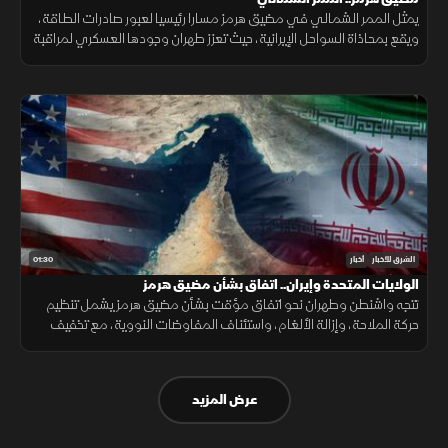
يمثل الممر الشمالي في مضيق هرمز مسارا رئيسيا لعبور صادرات الطاقة،
ويقع بمحاذاة السواحل الإيرانية، حيث تعزز طهران وجودها العسكري لمراقبة
الملاحة عبر الزوارق والطائرات المسيرة والصواريخ.
01:30
الشرق للأخبار
أخبار
الولايات المتحدة وإيران.. اتفاق بشأن مضيق هرمز
تتجه واشنطن وطهران نحو اتفاق مؤقت بشأن مضيق هرمز يشمل تنظيم
حركة الملاحة، وإزالة الألغام، واستئناف المفاوضات النووية، مع تخفيف
العقوبات على صادرات النفط مقابل ترتيبات أمنية.
عرض المزيد