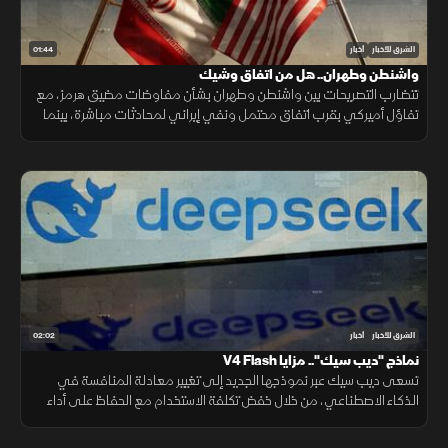
01:44
الشرق للأخبار
أخبار
واشنطن وطهران.. هل من اتفاق وشيك
تتضارب التصريحات بين واشنطن وطهران بشأن مفاوضات مضيق هرمز، مع
تفاؤل أميركي بقرب اتفاق محتمل ونفي إيراني لمحادثات مباشرة، بينما
تستمر الوساطات الإقليمية لخفض التوتر.
02:02
الشرق للأخبار
أخبار
نماذج "ديب سيك".. مزايا V4 Flash
تسعى ديب سيك عبر نموذجها الجديد إلى تغيير معادلة المنافسة في
الذكاء الاصطناعي، من خلال خفض تكلفة الاستخدام مع الحفاظ على أداء
مرتفع، في محاولة لجعل التقنية أكثر انتشارا.