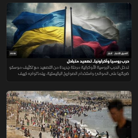
01:19
الشرق للأخبار
أخبار
حرب روسيا وأكراونيا.. تصعيد متبادل
تدخل الحرب الروسية الأوكرانية مرحلة جديدة من التصعيد مع تكثيف موسكو
ضرباتها على الموانئ واستخدام الصواريخ الباليستية، بينما تواجه كييف
ضغوطا على دفاعاتها الجوية ومخزونها العسكري.