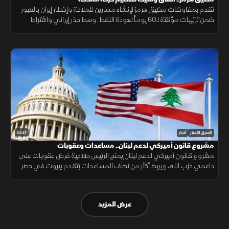
تقدم بمفاوضات مضيق هرمز لإنشاء مسارين للملاحة وإخطار إيران بالعبور
ضمن ترتيبات مؤقتة لـ60 يوماً لعودة النفط، وسط حذر إيراني واشتراط
أميركي بحرية الملاحة دون قيود.
01:37
الشرق للأخبار
أخبار
مشروع قانون أميركي لدعم لبنان.. مساعدات وعقوبات
مشروع قانون أميركي لدعم لبنان يمنح الرئيس صلاحية فرض عقوبات على
داعمي حزب الله، ويربط أكثر من نصف المساعدات بتقدم بيروت في حصر
السلاح بيد الدولة ونزع سلاح الحزب وتنفيذ الإصلاحات.
عرض المزيد