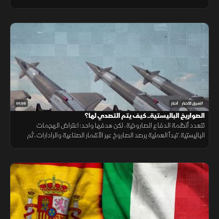
ونقص حاد في تمويل خطة الاستجابة الإنسانية
01:56
الشرق للأخبار
أخبار
الصواريخ الباليستية.. كيف يتم التصدي لها؟
تتعدد أنظمة الدفاع الصاروخية، لكن هدفها واحد: اعتراض الهجمات
الباليستية. تبدأ العملية برصد الصاروخ عبر الأقمار الصناعية والرادارات، ثم
حساب مساره وإطلاق صاروخ اعتراضي، مع طبقات دفاعية أخرى