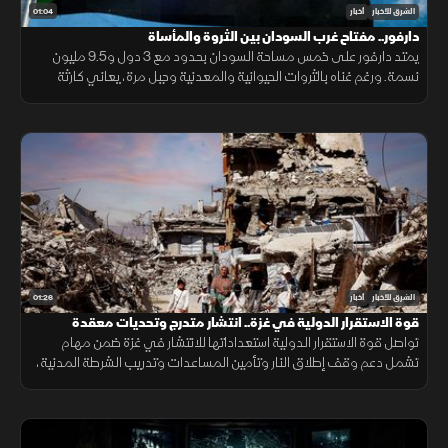
01:04
الشرق للأخبار
أخبار
دارفور.. مفتاح غرب السودان بين الثروة والمأساة
يمتد دارفور على خمس مساحة السودان بحدود مع 3 دول و9.5 مليون
نسمة. ورغم غناه بالثروات الحيوانية والمعدنية وجبل مرة، يعاني كارثة
إنسانية وجرائم حرب منذ 2003، أحيلت للجنائية الدولية عام 2005.
01:26
الشرق للأخبار
أخبار
قوة الاستقرار الدولية في غزة.. انتشار متدرج وتحديات معقدة
تواصل قوة الاستقرار الدولية استعداداتها للانتشار في غزة ضمن مهام
تشمل دعم وقف إطلاق النار وتأمين المساعدات وتدريب الشرطة المدنية،
وسط تحديات سياسية وأمنية معقدة.