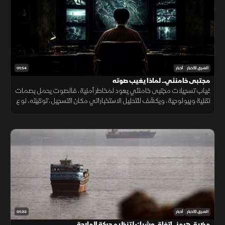
01:54
الشرق للأخبار
أخبار
مجتبى خامنئي.. لماذا يغيب صوته
غياب تسجيلات مجتبى خامنئي يعود لمخاطر أمنية، فالصوت يحمل بصمات
تقنية وبيولوجية، ويكشف للتحليل الاستخباراتي مكان التسجيل، توقيته، نوع
الجهاز المستخدم، والبيئة المحيطة به بدقة عالية.
01:33
الشرق للأخبار
أخبار
مضيق هرمز.. اتفاق وشيك لتنظيم حركة الملاحة