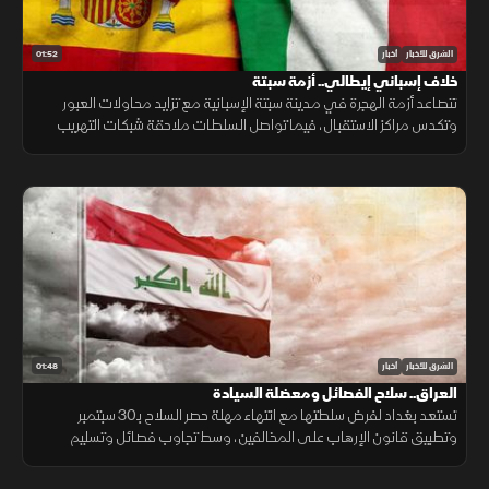
01:52
الشرق للأخبار
أخبار
خلاف إسباني إيطالي.. أزمة سبتة
تتصاعد أزمة الهجرة في مدينة سبتة الإسبانية مع تزايد محاولات العبور
وتكدس مراكز الاستقبال، فيما تواصل السلطات ملاحقة شبكات التهريب
وسط تداعيات إنسانية وأمنية تمتد إلى الساحة الأوروبية.
01:48
الشرق للأخبار
أخبار
العراق.. سلاح الفصائل ومعضلة السيادة
تستعد بغداد لفرض سلطتها مع انتهاء مهلة حصر السلاح بـ30 سبتمبر
وتطبيق قانون الإرهاب على المخالفين، وسط تجاوب فصائل وتسليم
مقرها، مقابل رفض أخرى كـ"كتائب حزب الله" لربطها الملف بالصراع
الإقليمي.