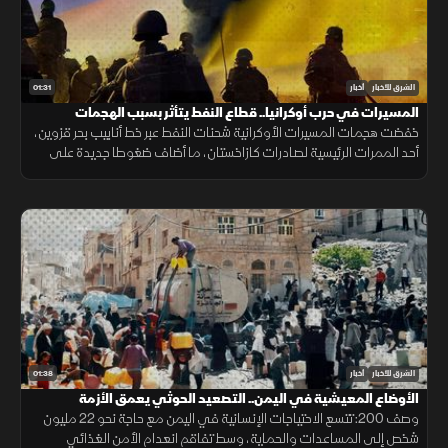
01:31
الشرق للأخبار
أخبار
المسيرات في حرب أوكرانيا.. قطاع النفط يتأثر بسبب الهجمات
خفضت هجمات المسيرات الأوكرانية شحنات النفط عبر خط أنابيب بحر قزوين،
أحد الممرات الرئيسية لصادرات كازاخستان، ما أضاف ضغوطا جديدة على
أسواق الطاقة والنقل البحري.
01:38
الشرق للأخبار
أخبار
الأوضاع المعيشية في اليمن.. التصعيد الحوثي يعمق الأزمة
وصف 200: تتسع الاحتياجات الإنسانية في اليمن مع حاجة نحو 22 مليون
شخص إلى المساعدات والحماية، وسط تفاقم انعدام الأمن الغذائي