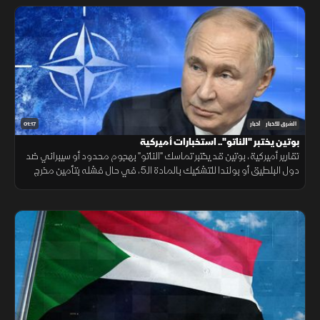
01:17
الشرق للأخبار
أخبار
بوتين يختبر "الناتو".. استخبارات أميركية
تقارير أميركية، بوتين قد يختبر تماسك "الناتو" بهجوم محدود أو سيبراني ضد
دول البلطيق أو بولندا للتشكيك بالمادة الـ5، في حال فشله بتأمين مخرج
يحفظ ماء الوجه بأوكرانيا خلال السنوات القادمة.