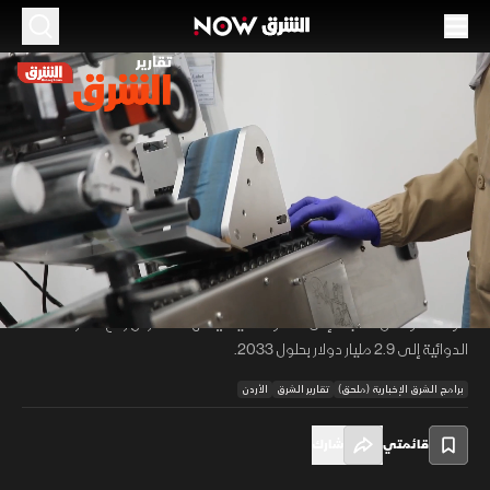
الموسم 2026
الأدوية الأردنية توسع حضورها عالميا
27 يونيو 2026
01:42
أخبار
تقارير الشرق
سجلت صادرات الأدوية الأردنية نموا بنسبة 8.9% خلال الأشهر الأربعة الأولى من
العام، لتصل إلى 259 مليون دولار مقابل 238 مليون دولار في الفترة نفسها
00:12
/
01:42
من العام الماضي. ويضم القطاع نحو 30 مصنعا تشغل أكثر من 10 آلاف
موظف، وتصل منتجاته إلى 85 دولة، فيما يستهدف الأردن رفع صادراته
الدوائية إلى 2.9 مليار دولار بحلول 2033.
برامج الشرق الإخبارية (ملحق)
تقارير الشرق
الأردن
قائمتي
شارك