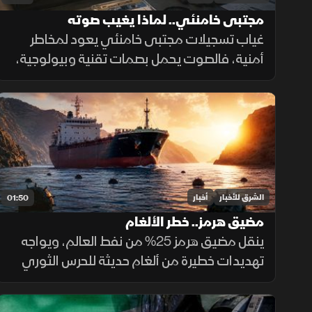
مجتبى خامنئي.. لماذا يغيب صوته
غياب تسجيلات مجتبى خامنئي يعود لمخاطر
أمنية، فالصوت يحمل بصمات تقنية وبيولوجية،
ويكشف للتحليل الاستخباراتي مكان التسجيل،
توقيته، نوع الجهاز المستخدم، والبيئة المحيطة
به بدقة عالية.
الشرق للأخبار
أخبار
01:50
مضيق هرمز.. خطر الألغام
ينقل مضيق هرمز 25% من نفط العالم، ويواجه
تهديدات خطيرة من ألغام حديثة للحرس الثوري
تعمل بالبصمات الصوتية والمغناطيسية.
ولصعوبة تطهير الأعماق، تعتمد البحريات