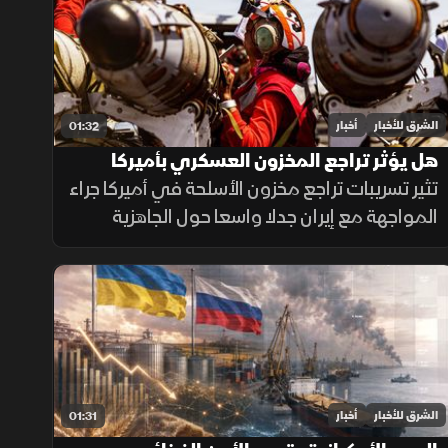
الشرق للأخبار
أخبار
01:32
هل يؤثر تراجع المخزون العسكري بأميركا
على المواجهة مع إيران؟
تثير تسريبات تراجع مخزون الأسلحة في أميركا جراء
المواجهة مع إيران جدلا واسعا حول الجاهزية
العسكرية، وسط توجهات رسمية بتسريع خطوط
الإنتاج لتعويض الذخائر وحماية الاستقرار
الإقليمي.
الشرق للأخبار
أخبار
01:31