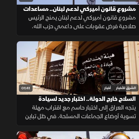
مشروع قانون أميركي لدعم لبنان.. مساعدات
وعقوبات
مشروع قانون أميركي لدعم لبنان يمنح الرئيس
صلاحية فرض عقوبات على داعمي حزب الله،
ويربط أكثر من نصف المساعدات بتقدم بيروت
في حصر السلاح بيد الدولة ونزع سلاح الحزب
وتنفيذ الإصلاحات.
الشرق للأخبار
أخبار
01:41
السلاح خارج الدولة.. اختبار جديد لسيادة
العراق
يتجه العراق إلى اختبار حاسم مع اقتراب مهلة
تسوية أوضاع الجماعات المسلحة، في ظل تباين
مواقف الفصائل بين التمسك بالسلاح وإعلان
الاستعداد لتسليمه للدولة.