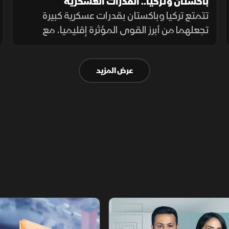
باكستان وتركيا.. القدرات العسكرية
تتمتع تركيا وباكستان بقدرات عسكرية كبيرة
تجعلهما من أبرز القوى المؤثرة إقليميا، مع
استثمارات متواصلة في تحديث القوات
المسلحة وتطوير القدرات الجوية والبحرية
عرض المزيد
ومنظومات الردع.
أخبار الشرق