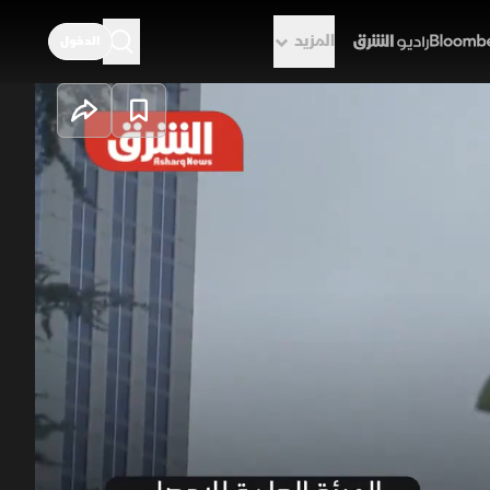
المزيد
الدخول
راديو الشرق
عودية السلعية
ة، لتفادي اضطرابات الملاحة في مضيق
هرمز، مما قفز بالصادرات السلعية 9.3% لتسجل 26.9 مليار دولار في أبريل، بجانب الصادرات النفطية التي صعدت بـ11.7%
لتصل إلى 18.56 مليار دولار، كما ارتفعت الصادرات غير النفطية بـ4.5% لتسجل 8.37 مليار دولار، ومع تراجع الواردات 5.2%،