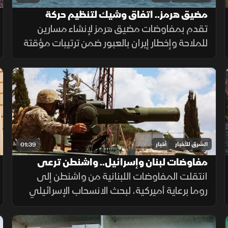
مضيق هرمز.. اتفاق وشيك لتنظيم حركة
الملاحة
تقدم بمفاوضات مضيق هرمز لإنشاء مسارين
للملاحة وإخطار إيران بالعبور ضمن ترتيبات مؤقتة
لـ60 يوماً لعودة النفط، وسط حذر إيراني واشتراط
أميركي بحرية الملاحة دون قيود.
الشرق للأخبار
أخبار
01:39
مفاوضات لبنان وإسرائيل.. واشنطن ترعى
المسار وروما تختبر الحل
انتقلت المفاوضات اللبنانية من واشنطن إلى
روما برعاية أميركية، لبحث الانسحاب الإسرائيلي
وانتشار الجيش والترتيبات الأمنية وسلاح حزب
الله. وانتهت الجولة السابعة دون اتفاق على