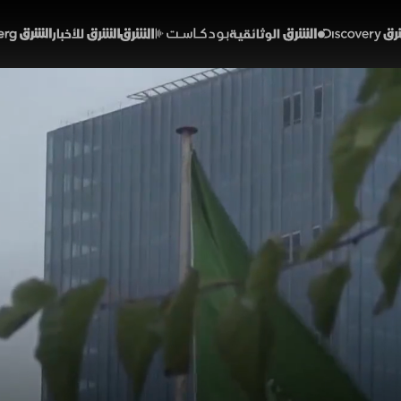
Discover
الشرق الوثائقية
الشرق بودكاست
الشرق للأخبار
الشرق Bloomberg
لوجستية ترفع صادرات الس
01:32
أخبار
لشرق
ية نموا لوجستيا مكثفا، مع تحويل جزء من حركة الشحن الاقليمي
 التجاري للمملكة، ويتسع إلى 6.7 مليار دولار.
السعودية
الاقتصاد السعودي
مضيق هرمز