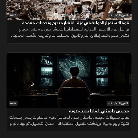
01:26
الشرق للأخبار
أخبار
قوة الاستقرار الدولية في غزة.. انتشار متدرج وتحديات معقدة
تواصل قوة الاستقرار الدولية استعداداتها للانتشار في غزة ضمن مهام
تشمل دعم وقف إطلاق النار وتأمين المساعدات وتدريب الشرطة المدنية،
وسط تحديات سياسية وأمنية معقدة.
01:54
الشرق للأخبار
أخبار
مجتبى خامنئي.. لماذا يغيب صوته
غياب تسجيلات مجتبى خامنئي يعود لمخاطر أمنية، فالصوت يحمل بصمات
تقنية وبيولوجية، ويكشف للتحليل الاستخباراتي مكان التسجيل، توقيته، نوع
الجهاز المستخدم، والبيئة المحيطة به بدقة عالية.