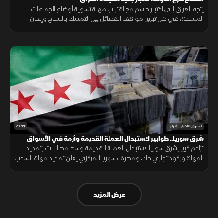
يتجه العراق إلى اختبار حاسم مع اقتراب مهلة تسوية أوضاع الجماعات
المسلحة، في ظل تباين مواقف الفصائل بين التمسك بالسلاح وإعلان
الاستعداد لتسليمه للدولة.
01:37
الشرق للأخبار
أخبار
شرق سوريا.. طوابير لاستبدال العملة القديمة وأزمة في الأسواق
تزاحم كبير بشرق سوريا لاستبدال العملة القديمة وسط مطالبات بتمديد
المهلة وركود تجاري حاد، ومصرف سوريا المركزي يعلن تمديد مهلة السحب
في دير الزور والرقة والحسكة حتى 20 أغسطس الجاري.
عرض المزيد