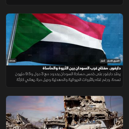
يحفظ ماء الوجه بأوكرانيا خلال السنوات القادمة.
01:04
الشرق للأخبار
أخبار
دارفور.. مفتاح غرب السودان بين الثروة والمأساة
يمتد دارفور على خمس مساحة السودان بحدود مع 3 دول و9.5 مليون
نسمة. ورغم غناه بالثروات الحيوانية والمعدنية وجبل مرة، يعاني كارثة
إنسانية وجرائم حرب منذ 2003، أحيلت للجنائية الدولية عام 2005.