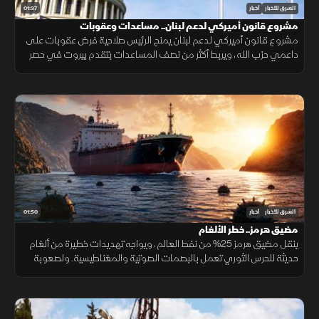
01:37
الشرق للأخبار
أخبار
مشروع قانون أميركي لدعم لبنان.. مساعدات وعقوبات
مشروع قانون أميركي لدعم لبنان يمنح الرئيس صلاحية فرض عقوبات على
داعمي حزب الله، ويربط أكثر من نصف المساعدات بتقدم بيروت في حصر
السلاح بيد الدولة ونزع سلاح الحزب وتنفيذ الإصلاحات.
01:50
الشرق للأخبار
أخبار
مضيق هرمز.. خطر الألغام
ينقل مضيق هرمز 25% من نفط العالم، ويواجه تهديدات خطيرة من ألغام
حديثة للحرس الثوري تعمل بالبصمات الصوتية والمغناطيسية. ولصعوبة
تطهير الأعماق، تعتمد البحريات العالمية على مسيرات ذاتية لحماية
طواقمها.