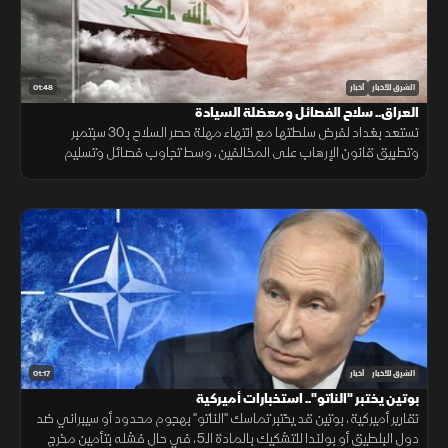
01:48
الشرق للأخبار
أخبار
العراق.. سلاح الفصائل ومعضلة السيادة
تستعد بغداد لفرض سلطتها مع انتهاء مهلة حصر السلاح بـ30 سبتمبر
وتطبيق قانون الإرهاب على المخالفين، وسط تجاوب فصائل وتسليم
مقرها، مقابل رفض أخرى كـ"كتائب حزب الله" لربطها الملف بالصراع
الإقليمي.
01:17
الشرق للأخبار
أخبار
بوتين يختبر "الناتو".. استخبارات أميركية
تقارير أميركية، بوتين قد يختبر تماسك "الناتو" بهجوم محدود أو سيبراني ضد
دول البلطيق أو بولندا للتشكيك بالمادة الـ5، في حال فشله بتأمين مخرج