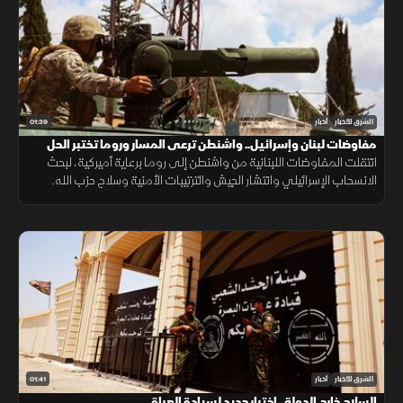
01:39
الشرق للأخبار
أخبار
مفاوضات لبنان وإسرائيل.. واشنطن ترعى المسار وروما تختبر الحل
انتقلت المفاوضات اللبنانية من واشنطن إلى روما برعاية أميركية، لبحث
الانسحاب الإسرائيلي وانتشار الجيش والترتيبات الأمنية وسلاح حزب الله.
وانتهت الجولة السابعة دون اتفاق على مناطق جديدة أو وقف العمليات.
01:41
الشرق للأخبار
أخبار
السلاح خارج الدولة.. اختبار جديد لسيادة العراق