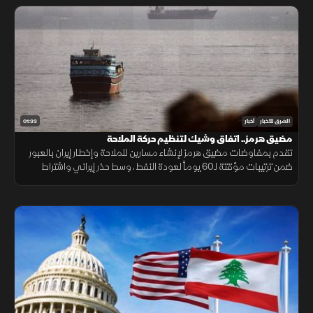
01:33
الشرق للأخبار
أخبار
مضيق هرمز.. اتفاق وشيك لتنظيم حركة الملاحة
تقدم بمفاوضات مضيق هرمز لإنشاء مسارين للملاحة وإخطار إيران بالعبور
ضمن ترتيبات مؤقتة لـ60 يوماً لعودة النفط، وسط حذر إيراني واشتراط
أميركي بحرية الملاحة دون قيود.