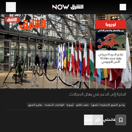
الموسم 2026
تقليص الوجود الأميركي.. كيف تستعد أوروبا؟
25 يونيو 2026
01:29
أخبار
تقارير الشرق
تسعى أوروبا إلى الاستعداد لمرحلة دفاعية جديدة مع تزايد الحديث عن تقليص
الوجود العسكري الأميركي، وسط مطالب فرنسية بأن يتم أي انسحاب تدريجياً
00:12
/
01:30
وبالتنسيق مع الحلفاء، بينما يواصل حلف الناتو تعزيز قدراته ورفع الإنفاق
الدفاعي، في محاولة لتقليص الاعتماد على الولايات المتحدة، رغم استمرار
الحاجة إلى الدعم في بعض المجالات.
برامج الشرق الإخبارية (ملحق)
حلف الناتو
أوروبا
الولايات المتحدة
تقارير الشرق
قائمتي
شارك