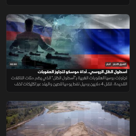
شبعا وتلال كفرشوبا.
02:30
الشرق للأخبار
أخبار
أسطول الظل الروسي.. أداة موسكو لتجاوز العقوبات
تجاوزت روسيا العقوبات الغربية بـ"أسطول الظل" الذي يضم مئات الناقلات
القديمة، لنقل 4 ملايين برميل نفط يوميا للصين والهند عبر تكتيكات تخف
بحرية، ما أمن لموسكو مليارات الدولارات.