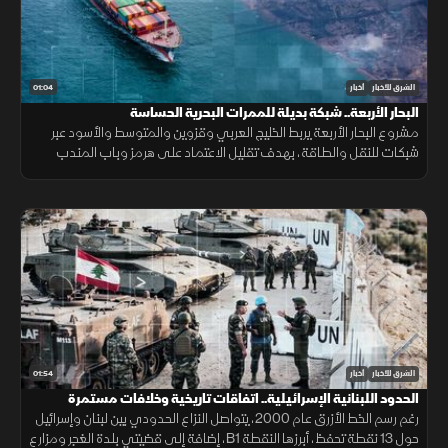
01:04
الشرق للأخبار
أخبار
البحار الأربعة.. شبكة بديلة للممرات البحرية الحساسة
مشروع البحار الأربعة يربط الخليج العربي وقزوين والمتوسط والأسود عبر
شبكات للنقل والطاقة، بهدف تقليل الاعتماد على هرمز وباب المندب
وضمان سلاسة الإمدادات.
01:54
الشرق للأخبار
أخبار
الحدود اللبنانية الإسرائيلية.. اتفاقات تاريخية وخلافات مستمرة
رغم رسم الخط الأزرق عام 2000، يتواصل النزاع الحدودي بين لبنان وإسرائيل
حول 13 نقطة تحفظ، أبرزها النقطة B1، إضافة إلى قضيتي بلدة الغجر ومزارع