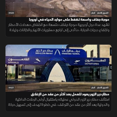
01:20
الشرق للأخبار
أخبار
موجة جفاف واسعة تضغط على موارد المياه في أوروبا
تشهد عدة دول أوروبية موجة جفاف متسعة مع انخفاض معدلات الأمطار
وارتفاع درجات الحرارة، ما أدى إلى تراجع مستويات الأنهار والخزانات وزيادة
الضغوط على الموارد المائية.
01:27
الشرق للأخبار
أخبار
مطار دير الزور يعود للعمل بعد أكثر من عقد من الإغلاق
استأنف مطار دير الزور الدولي عملياته باستقبال أولى الرحلات الداخلية
والدولية بعد أكثر من عقد من التوقف، في خطوة تهدف إلى تسهيل حركة
التنقل وتعزيز الربط الجوي بالمنطقة.