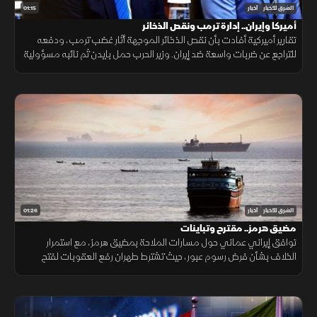
01:15
الشرق للأخبار
أخبار
أميركا وإيران.. إدارة ترمب ونقص الذخائر
تقارير أميركية أفادت بأن نقص الذخائر الموجهة أثار غضب ترمب، ودفعه
للتراجع عن ضربات واسعة ضد إيران. وزير الحرب حمل بايدن ثم نائبه مسؤولية
الأزمة، فيما نفى البيت الأبيض صحة التقارير.
01:26
الشرق للأخبار
أخبار
مضيق هرمز.. مقترح وتباينات
توافق إيراني عماني حول مسارات الملاحة بمضيق هرمز، مع استمرار
الخلاف بشأن فرض رسوم عبور، حيث تشترط طهران رفع العقوبات لفتح
المضيق وسط رفض أميركي ورفض داخلي من الحرس الثوري.