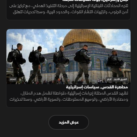
تتجه المحادثات اللبنانية الإسرائيلية إلى مرحلة التنفيذ العملي، مع تركيز على
أمن الجنوب، وترتيبات انتشار القوات، والحدود البرية، وسط تحديات تتعلق
بالضمانات السياسية وتحويل الاتفاقات إلى واقع مستدام.
01:47
الشرق للأخبار
أخبار
محاصرة القدس.. سياسات إسرائيلية
تشهد القدس المحتلة إجراءات إسرائيلية متواصلة تشمل هدم المنازل،
ومصادرة الأراضي، وتوسيع المستوطنات، وتسوية الأراضي، وسط تحذيرات
من تغيير الواقع الديموغرافي والجغرافي للمدينة.
عرض المزيد