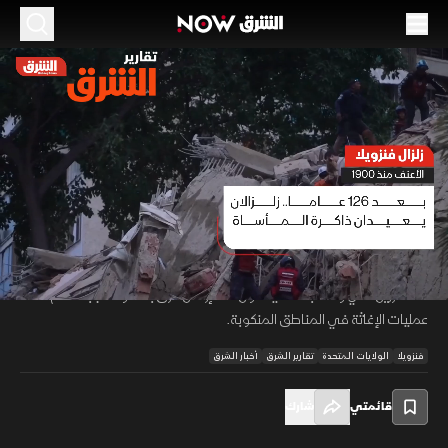
الموسم 2026
زلزال فنزويلا.. الأعنف منذ 1900
25 يونيو 2026
01:39
أخبار
تقارير الشرق
ضرب زلزال عنيف الأراضي الفنزويلية مخلفا دمارا واسعا في المباني السكنية
بالعاصمة كاراكاس، وسط استمرار جهود الطوارئ لإنقاذ العالقين تحت الركام،
00:12
/
01:40
وأعلنت السلطات حالة الطوارئ العامة مع تحويل المدارس لمراكز إيواء
للمتضررين، في وقت بدأت فيه دول عدة إرسال فرق بحث واستجابة لدعم
عمليات الإغاثة في المناطق المنكوبة.
فنزويلا
الولايات المتحدة
تقارير الشرق
أخبار الشرق
قائمتي
شارك