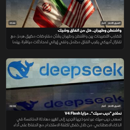
01:44
الشرق للأخبار
أخبار
واشنطن وطهران.. هل من اتفاق وشيك
تتضارب التصريحات بين واشنطن وطهران بشأن مفاوضات مضيق هرمز، مع
تفاؤل أميركي بقرب اتفاق محتمل ونفي إيراني لمحادثات مباشرة، بينما
تستمر الوساطات الإقليمية لخفض التوتر.
02:02
الشرق للأخبار
أخبار
نماذج "ديب سيك".. مزايا V4 Flash
تسعى ديب سيك عبر نموذجها الجديد إلى تغيير معادلة المنافسة في
الذكاء الاصطناعي، من خلال خفض تكلفة الاستخدام مع الحفاظ على أداء