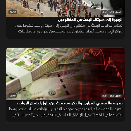
00:52
الشرق للأخبار
أخبار
الهجرة إلى سبتة.. البحث عن المفقودين
تستمر عمليات البحث عن مفقودي الهجرة إلى سبتة، وسط ضغوط على
مراكز الإيواء بسبب أعداد القاصرين غير المصحوبين بذويهم، ومطالبات
بتوفير الحماية والرعاية للمهاجرين.
02:10
الشرق للأخبار
أخبار
فجوة مالية في العراق.. والحكومة تبحث عن حلول لضمان الرواتب
تعترف الحكومة العراقية بوجود فجوة مالية بين الإيرادات والالتزامات، وسط
اعتماد على النفط لتمويل الإنفاق العام، فيما يحذر خبراء من تداعيات تأخير
الرواتب على الاقتصاد والأسواق.