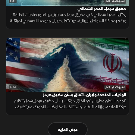
01:31
الشرق للأخبار
أخبار
مضيق هرمز.. الممر الشمالي
يمثل الممر الشمالي في مضيق هرمز مسارا رئيسيا لعبور صادرات الطاقة،
ويقع بمحاذاة السواحل الإيرانية، حيث تعزز طهران وجودها العسكري لمراقبة
الملاحة عبر الزوارق والطائرات المسيرة والصواريخ.
01:30
الشرق للأخبار
أخبار
الولايات المتحدة وإيران.. اتفاق بشأن مضيق هرمز
تتجه واشنطن وطهران نحو اتفاق مؤقت بشأن مضيق هرمز يشمل تنظيم
حركة الملاحة، وإزالة الألغام، واستئناف المفاوضات النووية، مع تخفيف
العقوبات على صادرات النفط مقابل ترتيبات أمنية.
عرض المزيد