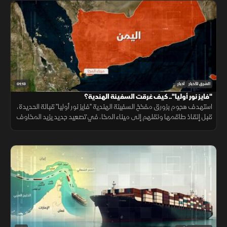
01:13
الشرق للأخبار
أخبار
"فايز نور أوليا".. كيف غرقت السفينة الهندية؟
استهدف هجوم بزورق مفخخ السفينة الهندية "فايز نور أوليا" قبالة الحديدة،
قبل إنقاذ طاقمها ونقلهم إلى ميناء المخا، في تصعيد جديد يزيد المخاوف
على أمن الملاحة وسلاسل الإمداد.