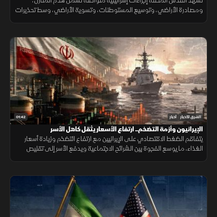
تشهد القدس المحتلة إجراءات إسرائيلية متواصلة تشمل هدم المنازل،
ومصادرة الأراضي، وتوسيع المستوطنات، وتسوية الأراضي، وسط تحذيرات
من تغيير الواقع الديموغرافي والجغرافي للمدينة.
01:42
الشرق للأخبار
أخبار
الإيرانيون وأزمة التضخم.. ارتفاع الأسعار يثقل كاهل الأسر
يتفاقم الضغط الاقتصادي على الإيرانيين مع ارتفاع التضخم وزيادة أسعار
الغذاء، ما يوسع الفجوة بين الشرائح الاجتماعية ويدفع الأسر إلى تقليص
الإنفاق لمواجهة تراجع القدرة الشرائية.