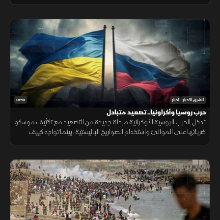
مرتفع، في محاولة لجعل التقنية أكثر انتشارا.
01:19
الشرق للأخبار
أخبار
حرب روسيا وأكراونيا.. تصعيد متبادل
تدخل الحرب الروسية الأوكرانية مرحلة جديدة من التصعيد مع تكثيف موسكو
ضرباتها على الموانئ واستخدام الصواريخ الباليستية، بينما تواجه كييف
ضغوطا على دفاعاتها الجوية ومخزونها العسكري.