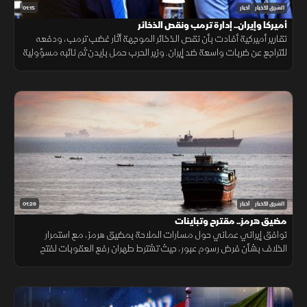
01:15
الشرق للأخبار
أخبار
أميركا وإيران.. إدارة ترمب ونقص الذخائر
تقارير أميركية أفادت بأن نقص الذخائر الموجهة أثار غضب ترمب، ودفعه
للتراجع عن ضربات واسعة ضد إيران. وزير الحرب حمل بايدن ثم نائبه مسؤولية
الأزمة، فيما نفى البيت الأبيض صحة التقارير.
01:26
الشرق للأخبار
أخبار
مضيق هرمز.. مقترح وتباينات
توافق إيراني عماني حول مسارات الملاحة بمضيق هرمز، مع استمرار
الخلاف بشأن فرض رسوم عبور، حيث تشترط طهران رفع العقوبات لفتح
المضيق وسط رفض أميركي ورفض داخلي من الحرس الثوري.