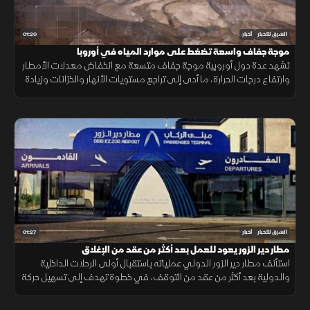
01:20
الشرق للأخبار
أخبار
موجة جفاف واسعة تضغط على موارد المياه في أوروبا
تشهد عدة دول أوروبية موجة جفاف متسعة مع انخفاض معدلات الأمطار
وارتفاع درجات الحرارة، ما أدى إلى تراجع مستويات الأنهار والخزانات وزيادة
الضغوط على الموارد المائية.
01:27
الشرق للأخبار
أخبار
مطار دير الزور يعود للعمل بعد أكثر من عقد من الإغلاق
استأنف مطار دير الزور الدولي عملياته باستقبال أولى الرحلات الداخلية
والدولية بعد أكثر من عقد من التوقف، في خطوة تهدف إلى تسهيل حركة
التنقل وتعزيز الربط الجوي بالمنطقة.