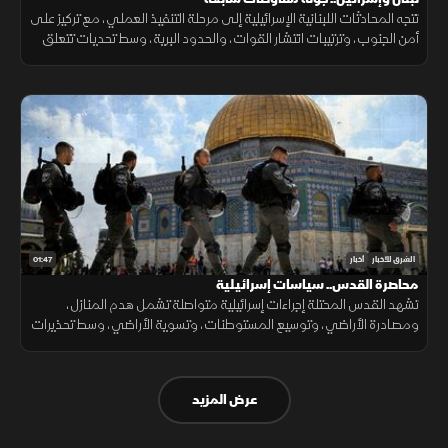
تتجه المحادثات اللبنانية الإسرائيلية إلى مرحلة التنفيذ العملي، مع تركيز على
أمن الجنوب، وترتيبات انتشار القوات، والحدود البرية، وسط تحديات تتعلق
بالضمانات السياسية وتحويل الاتفاقات إلى واقع مستدام.
01:47
الشرق للأخبار
أخبار
محاصرة القدس.. سياسات إسرائيلية
تشهد القدس المحتلة إجراءات إسرائيلية متواصلة تشمل هدم المنازل،
ومصادرة الأراضي، وتوسيع المستوطنات، وتسوية الأراضي، وسط تحذيرات
من تغيير الواقع الديموغرافي والجغرافي للمدينة.
عرض المزيد