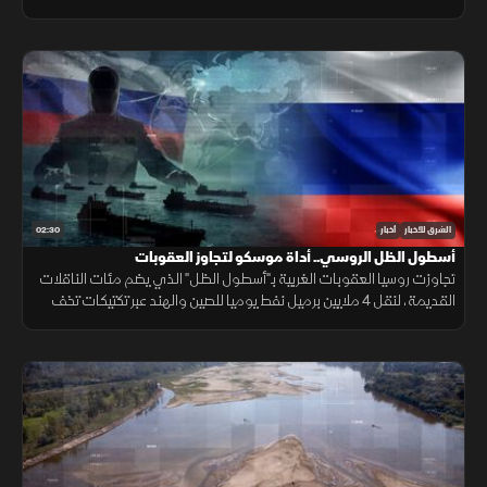
شبعا وتلال كفرشوبا.
02:30
الشرق للأخبار
أخبار
أسطول الظل الروسي.. أداة موسكو لتجاوز العقوبات
تجاوزت روسيا العقوبات الغربية بـ"أسطول الظل" الذي يضم مئات الناقلات
القديمة، لنقل 4 ملايين برميل نفط يوميا للصين والهند عبر تكتيكات تخف
بحرية، ما أمن لموسكو مليارات الدولارات.