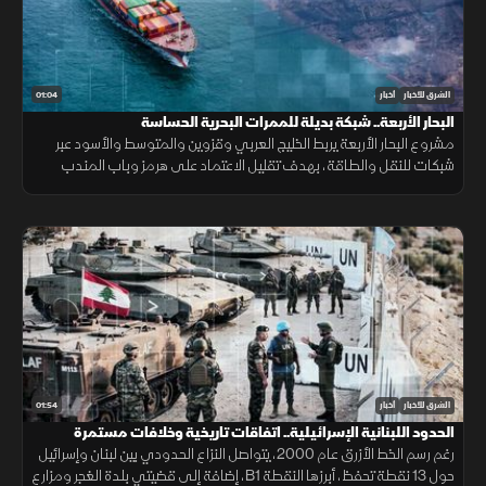
01:04
الشرق للأخبار
أخبار
البحار الأربعة.. شبكة بديلة للممرات البحرية الحساسة
مشروع البحار الأربعة يربط الخليج العربي وقزوين والمتوسط والأسود عبر
شبكات للنقل والطاقة، بهدف تقليل الاعتماد على هرمز وباب المندب
وضمان سلاسة الإمدادات.
01:54
الشرق للأخبار
أخبار
الحدود اللبنانية الإسرائيلية.. اتفاقات تاريخية وخلافات مستمرة
رغم رسم الخط الأزرق عام 2000، يتواصل النزاع الحدودي بين لبنان وإسرائيل
حول 13 نقطة تحفظ، أبرزها النقطة B1، إضافة إلى قضيتي بلدة الغجر ومزارع