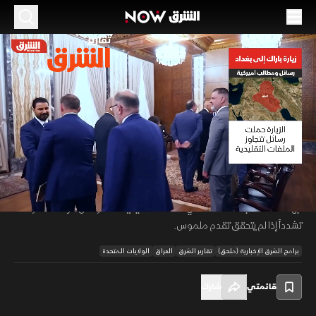
الموسم 2026
باراك في بغداد.. رسائل بشأن السلاح والفساد
18 يونيو 2026
01:56
أخبار
تقارير الشرق
تضمنت زيارة المبعوث الأمريكي إلى بغداد مطالب تتعلق بحصر السلاح بيد
الدولة ومكافحة الفساد وتعزيز الرقابة على القطاع المصرفي والمنافذ
00:11
/
01:57
الحدودية. كما شددت واشنطن على استكمال التشكيلة الحكومية وعدم إشراك
جهات تمتلك أجنحة مسلحة في السلطة التنفيذية، محذرة من مواقف أكثر
تشدداً إذا لم يتحقق تقدم ملموس.
برامج الشرق الإخبارية (ملحق)
تقارير الشرق
العراق
الولايات المتحدة
قائمتي
شارك