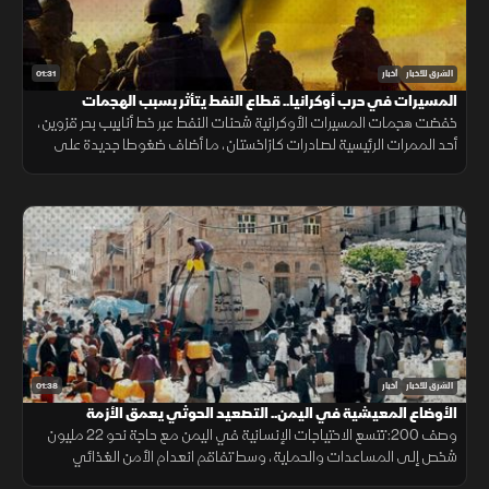
01:31
الشرق للأخبار
أخبار
المسيرات في حرب أوكرانيا.. قطاع النفط يتأثر بسبب الهجمات
خفضت هجمات المسيرات الأوكرانية شحنات النفط عبر خط أنابيب بحر قزوين،
أحد الممرات الرئيسية لصادرات كازاخستان، ما أضاف ضغوطا جديدة على
أسواق الطاقة والنقل البحري.
01:38
الشرق للأخبار
أخبار
الأوضاع المعيشية في اليمن.. التصعيد الحوثي يعمق الأزمة
وصف 200: تتسع الاحتياجات الإنسانية في اليمن مع حاجة نحو 22 مليون
شخص إلى المساعدات والحماية، وسط تفاقم انعدام الأمن الغذائي
ونقص حاد في تمويل خطة الاستجابة الإنسانية