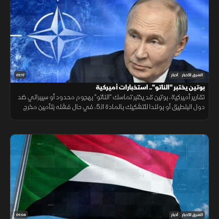
01:17
الشرق للأخبار
أخبار
بوتين يختبر "الناتو".. استخبارات أميركية
تقارير أميركية، بوتين قد يختبر تماسك "الناتو" بهجوم محدود أو سيبراني ضد
دول البلطيق أو بولندا للتشكيك بالمادة الـ5، في حال فشله بتأمين مخرج
يحفظ ماء الوجه بأوكرانيا خلال السنوات القادمة.
01:04
الشرق للأخبار
أخبار