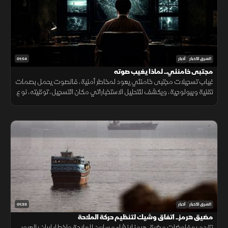
01:54
الشرق للأخبار
أخبار
مجتبى خامنئي.. لماذا يغيب صوته
غياب تسجيلات مجتبى خامنئي يعود لمخاطر أمنية، فالصوت يحمل بصمات
تقنية وبيولوجية، ويكشف للتحليل الاستخباراتي مكان التسجيل، توقيته، نوع
الجهاز المستخدم، والبيئة المحيطة به بدقة عالية.
01:33
الشرق للأخبار
أخبار
مضيق هرمز.. اتفاق وشيك لتنظيم حركة الملاحة
تقدم بمفاوضات مضيق هرمز لإنشاء مسارين للملاحة وإخطار إيران بالعبور