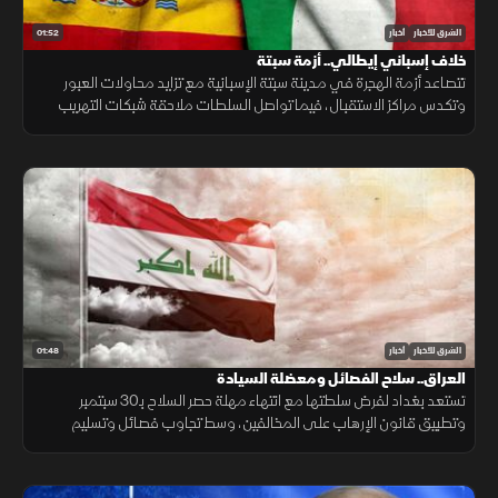
01:52
الشرق للأخبار
أخبار
خلاف إسباني إيطالي.. أزمة سبتة
تتصاعد أزمة الهجرة في مدينة سبتة الإسبانية مع تزايد محاولات العبور
وتكدس مراكز الاستقبال، فيما تواصل السلطات ملاحقة شبكات التهريب
وسط تداعيات إنسانية وأمنية تمتد إلى الساحة الأوروبية.
01:48
الشرق للأخبار
أخبار
العراق.. سلاح الفصائل ومعضلة السيادة
تستعد بغداد لفرض سلطتها مع انتهاء مهلة حصر السلاح بـ30 سبتمبر
وتطبيق قانون الإرهاب على المخالفين، وسط تجاوب فصائل وتسليم
مقرها، مقابل رفض أخرى كـ"كتائب حزب الله" لربطها الملف بالصراع
الإقليمي.