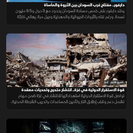
دارفور.. مفتاح غرب السودان بين الثروة والمأساة
يمتد دارفور على خمس مساحة السودان بحدود مع 3 دول و9.5 مليون
نسمة. ورغم غناه بالثروات الحيوانية والمعدنية وجبل مرة، يعاني كارثة
إنسانية وجرائم حرب منذ 2003، أحيلت للجنائية الدولية عام 2005.
01:26
الشرق للأخبار
أخبار
قوة الاستقرار الدولية في غزة.. انتشار متدرج وتحديات معقدة
تواصل قوة الاستقرار الدولية استعداداتها للانتشار في غزة ضمن مهام
تشمل دعم وقف إطلاق النار وتأمين المساعدات وتدريب الشرطة المدنية،
وسط تحديات سياسية وأمنية معقدة.