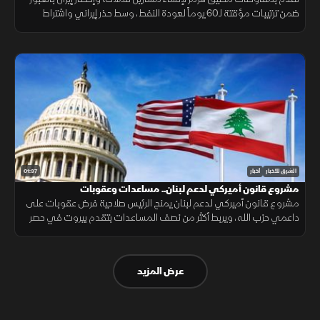
ضمن ترتيبات مؤقتة لـ60 يوماً لعودة النفط، وسط حذر إيراني واشتراط
أميركي بحرية الملاحة دون قيود.
01:37
الشرق للأخبار
أخبار
مشروع قانون أميركي لدعم لبنان.. مساعدات وعقوبات
مشروع قانون أميركي لدعم لبنان يمنح الرئيس صلاحية فرض عقوبات على
داعمي حزب الله، ويربط أكثر من نصف المساعدات بتقدم بيروت في حصر
السلاح بيد الدولة ونزع سلاح الحزب وتنفيذ الإصلاحات.
عرض المزيد