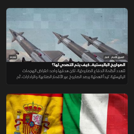
01:56
الشرق للأخبار
أخبار
الصواريخ الباليستية.. كيف يتم التصدي لها؟
تتعدد أنظمة الدفاع الصاروخية، لكن هدفها واحد: اعتراض الهجمات
الباليستية. تبدأ العملية برصد الصاروخ عبر الأقمار الصناعية والرادارات، ثم
حساب مساره وإطلاق صاروخ اعتراضي، مع طبقات دفاعية أخرى