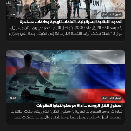
01:54
الشرق للأخبار
أخبار
الحدود اللبنانية الإسرائيلية.. اتفاقات تاريخية وخلافات مستمرة
رغم رسم الخط الأزرق عام 2000، يتواصل النزاع الحدودي بين لبنان وإسرائيل
حول 13 نقطة تحفظ، أبرزها النقطة B1، إضافة إلى قضيتي بلدة الغجر ومزارع
شبعا وتلال كفرشوبا.
02:30
الشرق للأخبار
أخبار
أسطول الظل الروسي.. أداة موسكو لتجاوز العقوبات
تجاوزت روسيا العقوبات الغربية بـ"أسطول الظل" الذي يضم مئات الناقلات
القديمة، لنقل 4 ملايين برميل نفط يوميا للصين والهند عبر تكتيكات تخف
بحرية، ما أمن لموسكو مليارات الدولارات.