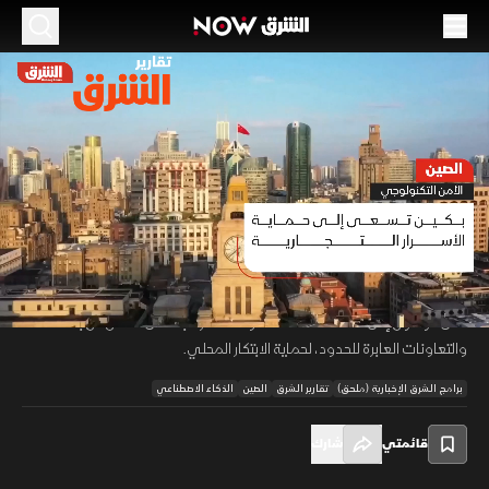
الموسم 2026
الصين.. الأمن التكنولوجي
02 يونيو 2026
01:47
أخبار
تقارير الشرق
في ظل سباق عالمي متسارع على الذكاء الاصطناعي وأشباه الموصلات
والتكنولوجيا الحيوية، شددت الصين حماية أسرارها التجارية لتشمل الأصول
00:12
/
01:47
الرقمية مثل البيانات والخوارزميات والبرمجيات. وتفرض اللوائح الجديدة قيودًا
على الوصول إلى الملفات الحساسة، وتشدد الرقابة على العمل عن بعد
والتعاونات العابرة للحدود، لحماية الابتكار المحلي.
برامج الشرق الإخبارية (ملحق)
تقارير الشرق
الصين
الذكاء الاصطناعي
قائمتي
شارك