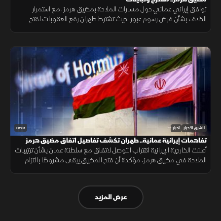
توافق إيراني عماني حول مسارات الملاحة بمضيق هرمز، مع استمرار
الخلاف بشأن فرض رسوم عبور، حيث تشترط طهران رفع العقوبات لفتح
المضيق وسط رفض أميركي ورفض داخلي من الحرس الثوري.
01:31
الشرق للأخبار
أخبار
تفاهمات إيرانية عمانية.. طهران تكشف تفاصيل اتفاق مضيق هرمز
أعلنت الخارجية الإيرانية اقتراب التوصل لاتفاق مع سلطنة عمان بشأن ترتيبات
الملاحة في مضيق هرمز، مؤكدة أن فتح المضيق يبقى مشروطًا بالتزام
أميركا برفع العقوبات والإفراج عن الأصول الإيرانية.
عرض المزيد