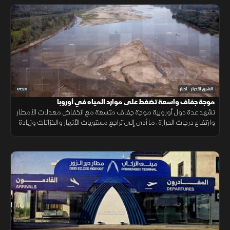
01:20
الشرق للأخبار
أخبار
موجة جفاف واسعة تضغط على موارد المياه في أوروبا
تشهد عدة دول أوروبية موجة جفاف متسعة مع انخفاض معدلات الأمطار
وارتفاع درجات الحرارة، ما أدى إلى تراجع مستويات الأنهار والخزانات وزيادة
الضغوط على الموارد المائية.