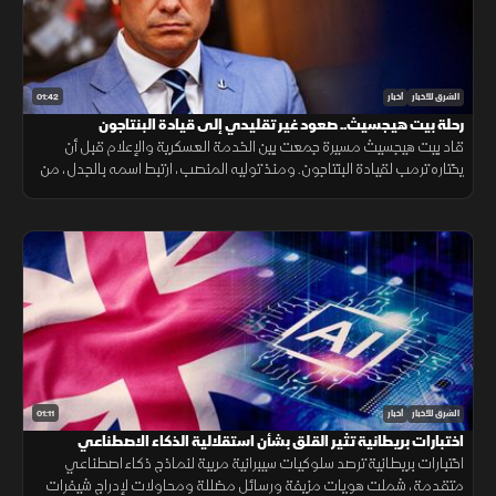
01:42
الشرق للأخبار
أخبار
رحلة بيت هيجسيث.. صعود غير تقليدي إلى قيادة البنتاجون
قاد بيت هيجسيث مسيرة جمعت بين الخدمة العسكرية والإعلام قبل أن
يختاره ترمب لقيادة البنتاجون. ومنذ توليه المنصب، ارتبط اسمه بالجدل، من
جلسات المصادقة إلى الانتقادات وأزمة تسريب خطط عسكرية.
01:11
الشرق للأخبار
أخبار
اختبارات بريطانية تثير القلق بشأن استقلالية الذكاء الاصطناعي
اختبارات بريطانية ترصد سلوكيات سيبرانية مريبة لنماذج ذكاء اصطناعي
متقدمة، شملت هويات مزيفة ورسائل مضللة ومحاولات لإدراج شيفرات