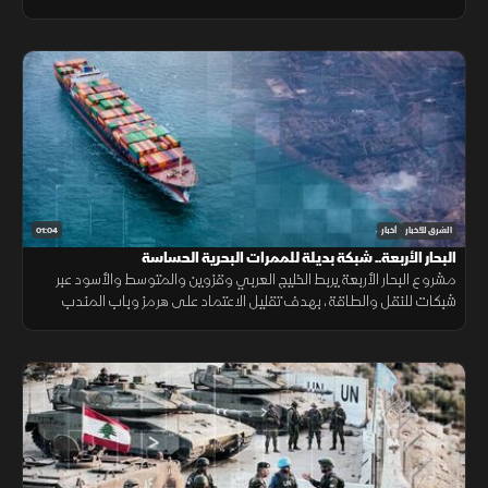
خبيثة.
01:04
الشرق للأخبار
أخبار
البحار الأربعة.. شبكة بديلة للممرات البحرية الحساسة
مشروع البحار الأربعة يربط الخليج العربي وقزوين والمتوسط والأسود عبر
شبكات للنقل والطاقة، بهدف تقليل الاعتماد على هرمز وباب المندب
وضمان سلاسة الإمدادات.