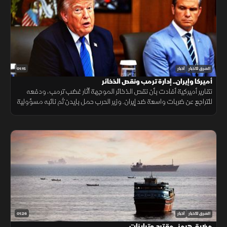
01:15
الشرق للأخبار
أخبار
أميركا وإيران.. إدارة ترمب ونقص الذخائر
تقارير أميركية أفادت بأن نقص الذخائر الموجهة أثار غضب ترمب، ودفعه
للتراجع عن ضربات واسعة ضد إيران. وزير الحرب حمل بايدن ثم نائبه مسؤولية
الأزمة، فيما نفى البيت الأبيض صحة التقارير.
01:26
الشرق للأخبار
أخبار
مضيق هرمز.. مقترح وتباينات