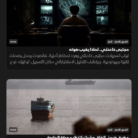
01:54
الشرق للأخبار
أخبار
مجتبى خامنئي.. لماذا يغيب صوته
غياب تسجيلات مجتبى خامنئي يعود لمخاطر أمنية، فالصوت يحمل بصمات
تقنية وبيولوجية، ويكشف للتحليل الاستخباراتي مكان التسجيل، توقيته، نوع
الجهاز المستخدم، والبيئة المحيطة به بدقة عالية.
01:33
الشرق للأخبار
أخبار
مضيق هرمز.. اتفاق وشيك لتنظيم حركة الملاحة