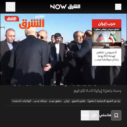
الموسم 2026
حرب إيران.. اتفاق أميركي إيراني معلق
28 مايو 2026
01:18
أخبار
تقارير الشرق
كشف موقع أكسيوس عن مسودة تفاهم جاهزة بين واشنطن وطهران لتمديد
وقف إطلاق النار 60 يوما، معلقة بانتظار توقيع ترمب المتريث. يتضمن الاتفاق
00:12
/
01:18
إزالة إيران ألغام مضيق هرمز وضمان الملاحة مقابل رفع الحصار الأميركي، وبدء
مفاوضات للتخلص من اليورانيوم عالي التخصيب مقابل فك تجميد أموالها،
وسط جاهزية إيرانية تامة للتوقيع.
برامج الشرق الإخبارية (ملحق)
تقارير الشرق
إيران
مضيق هرمز
دونالد ترمب
الولايات المتحدة
قائمتي
شارك