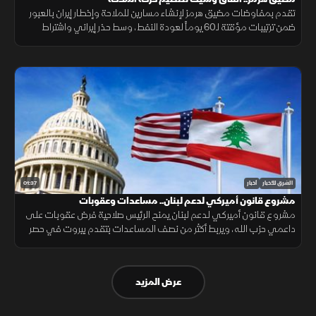
تقدم بمفاوضات مضيق هرمز لإنشاء مسارين للملاحة وإخطار إيران بالعبور
ضمن ترتيبات مؤقتة لـ60 يوماً لعودة النفط، وسط حذر إيراني واشتراط
أميركي بحرية الملاحة دون قيود.
01:37
الشرق للأخبار
أخبار
مشروع قانون أميركي لدعم لبنان.. مساعدات وعقوبات
مشروع قانون أميركي لدعم لبنان يمنح الرئيس صلاحية فرض عقوبات على
داعمي حزب الله، ويربط أكثر من نصف المساعدات بتقدم بيروت في حصر
السلاح بيد الدولة ونزع سلاح الحزب وتنفيذ الإصلاحات.
عرض المزيد