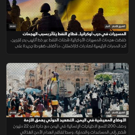
01:31
الشرق للأخبار
أخبار
المسيرات في حرب أوكرانيا.. قطاع النفط يتأثر بسبب الهجمات
خفضت هجمات المسيرات الأوكرانية شحنات النفط عبر خط أنابيب بحر قزوين،
أحد الممرات الرئيسية لصادرات كازاخستان، ما أضاف ضغوطا جديدة على
أسواق الطاقة والنقل البحري.
01:38
الشرق للأخبار
أخبار
الأوضاع المعيشية في اليمن.. التصعيد الحوثي يعمق الأزمة
وصف 200: تتسع الاحتياجات الإنسانية في اليمن مع حاجة نحو 22 مليون
شخص إلى المساعدات والحماية، وسط تفاقم انعدام الأمن الغذائي