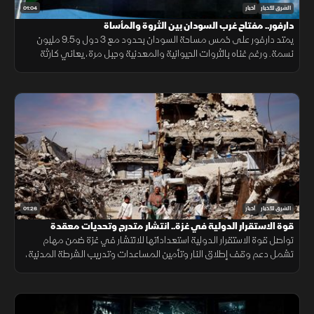
01:04
الشرق للأخبار
أخبار
دارفور.. مفتاح غرب السودان بين الثروة والمأساة
يمتد دارفور على خمس مساحة السودان بحدود مع 3 دول و9.5 مليون
نسمة. ورغم غناه بالثروات الحيوانية والمعدنية وجبل مرة، يعاني كارثة
إنسانية وجرائم حرب منذ 2003، أحيلت للجنائية الدولية عام 2005.
01:26
الشرق للأخبار
أخبار
قوة الاستقرار الدولية في غزة.. انتشار متدرج وتحديات معقدة
تواصل قوة الاستقرار الدولية استعداداتها للانتشار في غزة ضمن مهام
تشمل دعم وقف إطلاق النار وتأمين المساعدات وتدريب الشرطة المدنية،
وسط تحديات سياسية وأمنية معقدة.