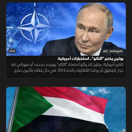
01:17
الشرق للأخبار
أخبار
بوتين يختبر "الناتو".. استخبارات أميركية
تقارير أميركية، بوتين قد يختبر تماسك "الناتو" بهجوم محدود أو سيبراني ضد
دول البلطيق أو بولندا للتشكيك بالمادة الـ5، في حال فشله بتأمين مخرج
يحفظ ماء الوجه بأوكرانيا خلال السنوات القادمة.