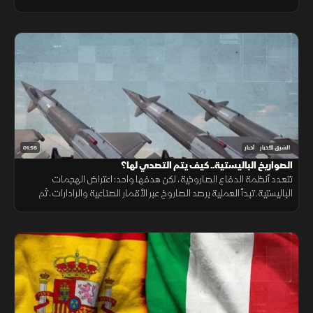
ونقص حاد في تمويل خطة الاستجابة الإنسانية
01:56
الشرق للأخبار
أخبار
الصواريخ الباليستية.. كيف يتم التصدي لها؟
تتعدد أنظمة الدفاع الصاروخية، لكن هدفها واحد: اعتراض الهجمات
الباليستية. تبدأ العملية برصد الصاروخ عبر الأقمار الصناعية والرادارات، ثم
حساب مساره وإطلاق صاروخ اعتراضي، مع طبقات دفاعية أخرى