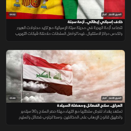
01:52
الشرق للأخبار
أخبار
خلاف إسباني إيطالي.. أزمة سبتة
تتصاعد أزمة الهجرة في مدينة سبتة الإسبانية مع تزايد محاولات العبور
وتكدس مراكز الاستقبال، فيما تواصل السلطات ملاحقة شبكات التهريب
وسط تداعيات إنسانية وأمنية تمتد إلى الساحة الأوروبية.
01:48
الشرق للأخبار
أخبار
العراق.. سلاح الفصائل ومعضلة السيادة
تستعد بغداد لفرض سلطتها مع انتهاء مهلة حصر السلاح بـ30 سبتمبر
وتطبيق قانون الإرهاب على المخالفين، وسط تجاوب فصائل وتسليم
مقرها، مقابل رفض أخرى كـ"كتائب حزب الله" لربطها الملف بالصراع
الإقليمي.