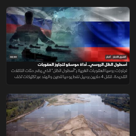
02:30
الشرق للأخبار
أخبار
أسطول الظل الروسي.. أداة موسكو لتجاوز العقوبات
تجاوزت روسيا العقوبات الغربية بـ"أسطول الظل" الذي يضم مئات الناقلات
القديمة، لنقل 4 ملايين برميل نفط يوميا للصين والهند عبر تكتيكات تخف
بحرية، ما أمن لموسكو مليارات الدولارات.