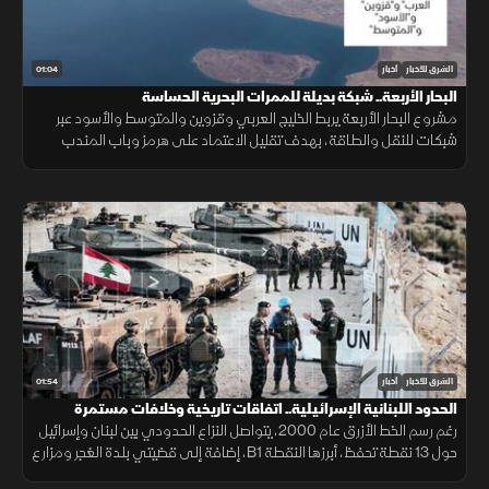
01:04
الشرق للأخبار
أخبار
البحار الأربعة.. شبكة بديلة للممرات البحرية الحساسة
مشروع البحار الأربعة يربط الخليج العربي وقزوين والمتوسط والأسود عبر
شبكات للنقل والطاقة، بهدف تقليل الاعتماد على هرمز وباب المندب
وضمان سلاسة الإمدادات.
01:54
الشرق للأخبار
أخبار
الحدود اللبنانية الإسرائيلية.. اتفاقات تاريخية وخلافات مستمرة
رغم رسم الخط الأزرق عام 2000، يتواصل النزاع الحدودي بين لبنان وإسرائيل
حول 13 نقطة تحفظ، أبرزها النقطة B1، إضافة إلى قضيتي بلدة الغجر ومزارع
شبعا وتلال كفرشوبا.