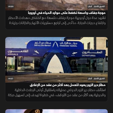
01:20
الشرق للأخبار
أخبار
موجة جفاف واسعة تضغط على موارد المياه في أوروبا
تشهد عدة دول أوروبية موجة جفاف متسعة مع انخفاض معدلات الأمطار
وارتفاع درجات الحرارة، ما أدى إلى تراجع مستويات الأنهار والخزانات وزيادة
الضغوط على الموارد المائية.
01:27
الشرق للأخبار
أخبار
مطار دير الزور يعود للعمل بعد أكثر من عقد من الإغلاق
استأنف مطار دير الزور الدولي عملياته باستقبال أولى الرحلات الداخلية
والدولية بعد أكثر من عقد من التوقف، في خطوة تهدف إلى تسهيل حركة
التنقل وتعزيز الربط الجوي بالمنطقة.