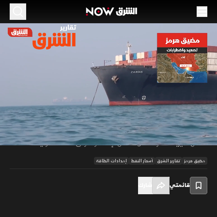
الموسم 2026
مضيق هرمز.. تصعيد واضطرابات متواصلة
26 مايو 2026
01:24
أخبار
تقارير الشرق
تشهد حركة الملاحة في مضيق هرمز اضطرابات متزايدة وسط تصاعد التوترات
السياسية والمخاوف من تأثر إمدادات النفط العالمية. وأظهرت تقارير ملاحية
00:13
/
01:24
وصور أقمار صناعية تكدس ناقلات نفط قرب الموانئ الإيرانية وتباطؤا في عبور
السفن ما يزيد الضغوط على سلاسل الإمداد وأسواق الطاقة الدولية.
مضيق هرمز
تقارير الشرق
أسعار النفط
إمدادات الطاقة
قائمتي
شارك