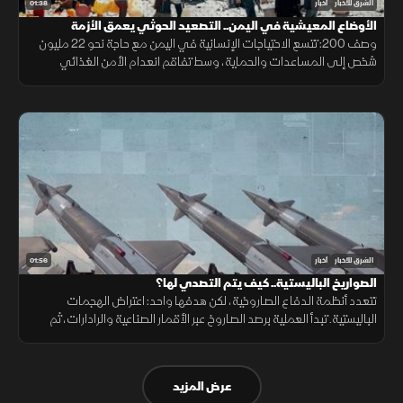
01:38
الشرق للأخبار
أخبار
الأوضاع المعيشية في اليمن.. التصعيد الحوثي يعمق الأزمة
وصف 200: تتسع الاحتياجات الإنسانية في اليمن مع حاجة نحو 22 مليون
شخص إلى المساعدات والحماية، وسط تفاقم انعدام الأمن الغذائي
ونقص حاد في تمويل خطة الاستجابة الإنسانية
01:56
الشرق للأخبار
أخبار
الصواريخ الباليستية.. كيف يتم التصدي لها؟
تتعدد أنظمة الدفاع الصاروخية، لكن هدفها واحد: اعتراض الهجمات
الباليستية. تبدأ العملية برصد الصاروخ عبر الأقمار الصناعية والرادارات، ثم
حساب مساره وإطلاق صاروخ اعتراضي، مع طبقات دفاعية أخرى
عرض المزيد