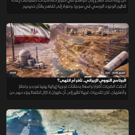
من زيارة أحمد الشرع إلى موسكو في أكتوبر 2025 بدأت مفاوضات إعادة
تنظيم الوجود الروسي في سوريا، وصولا إلى تفاهم بشأن حميميم
وطرطوس، يتضمن إدارة دمشق المنشآت المدنية
01:48
الشرق للأخبار
أخبار
البرنامج النووي الإيراني.. تأخر أم انتهى؟
ألحقت الضربات أضرارا واسعة بمنشآت نووية إيرانية بينها فوردو ونطنز
وأصفهان، لكن تقديرات غربية تشير إلى أن طهران لا تزال تحتفظ بجزء مهم من
قدراتها ومخزون اليورانيوم المخصب.