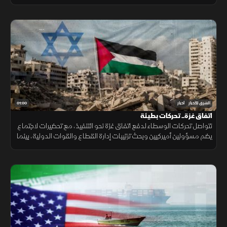
ضغوطًا، فيما ترتفع كلفة الشحن والتأمين.
01:00
الشرق للأخبار
أخبار
اتفاق غزة.. تحركات بطيئة
تتواصل تحركات الوسطاء لدفع اتفاق غزة نحو التنفيذ، مع تحضيرات لاجتماع
يضم مسؤولين أميركيين وبحث ترتيبات إدارة القطاع والقوات الدولية، بينما
تبقى ملفات سلاح الفصائل والانسحاب الإسرائيلي عالقة. حاليا فقط