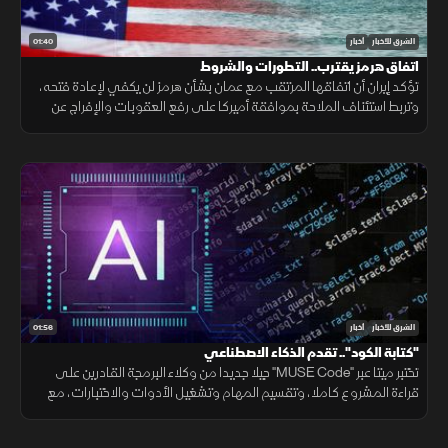
01:40
الشرق للأخبار
أخبار
اتفاق هرمز يقترب.. التطورات والشروط
تؤكد إيران أن اتفاقها المرتقب مع عمان بشأن هرمز لن يكفي لإعادة فتحه،
وتربط استئناف الملاحة بموافقة أميركا على رفع العقوبات والإفراج عن
الأصول الإيرانية ووقف التهديدات.
01:56
الشرق للأخبار
أخبار
"كتابة الكود".. تقدم الذكاء الاصطناعي
تختبر ميتا عبر "MUSE Code" جيلا جديدا من وكلاء البرمجة القادرين على
قراءة المشروع كاملا، وتقسيم المهام وتشغيل الأدوات والاختبارات، مع
تنفيذ عدة عمليات بالتوازي.