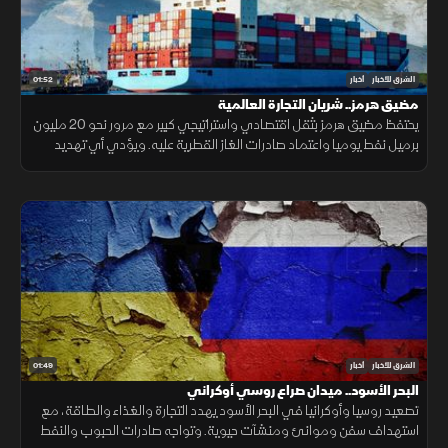
01:52
الشرق للأخبار
أخبار
مضيق هرمز.. شريان التجارة العالمية
يحتفظ مضيق هرمز بثقل اقتصادي واستراتيجي كبير مع مرور نحو 20 مليون
برميل نفط يوميا واعتماد صادرات الغاز القطرية عليه. ويؤدي أي تهديد
للملاحة إلى اضطراب أسعار النفط والتأمين والنقل.
01:49
الشرق للأخبار
أخبار
البحر الأسود.. ميدان صراع روسي أوكراني
تصعيد روسيا وأوكرانيا في البحر الأسود يهدد التجارة والغذاء والطاقة، مع
استهداف سفن وموانئ ومنشآت حيوية. وتواجه صادرات الحبوب والنفط