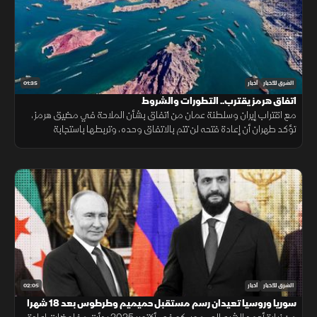
01:35
الشرق للأخبار
أخبار
اتفاق هرمز يقترب.. التطورات والشروط
مع اقتراب إيران وسلطنة عمان من اتفاق بشأن الملاحة في مضيق هرمز،
تؤكد طهران أن إعادة فتحه لن تتم بالاتفاق وحده، وتربطها باستجابة
واشنطن لجملة من الشروط السياسية والأمنية.
02:05
الشرق للأخبار
أخبار
سوريا وروسيا تعيدان رسم مستقبل حميميم وطرطوس بعد 18 شهرا